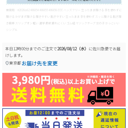
検索用：#2026ss62 486854 486855 486856 EEE ハンズフリー 立ったまま履ける 手を使わずに
履ける かがまず履ける 履きやすい 脱ぎやすい 立ったまま 手を使わず スッと履ける 脱ぎ履
き簡単 スリップオン 軽い 通学 柔軟 疲れにくい ゴム紐 マジックテープ 女の子 かっこいい
シンプル
本日
12時00分
までのご注文で
2026/08/12（水）
に
佐川急便
でお届
けします。
お届け先を変更
東京都