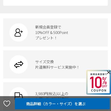
スニーカー
すべての商品
スニーカー
レインシューズ
ローファー
リュック
ビジネス・ドレスシューズ
すべての商品
スニーカー
カジュアルシューズ
ボディバッグ
新規会員登録で
ローファー
ケア用品
10%OFF & 500Point
スクール
ワークシューズ
プレゼント！
ハンドバッグ
カジュアルシューズ
雑貨
フォーマル
ブーツ
ビジネスバッグ
ワークシューズ
ブーツ
サイズ交換
ウェア
トートバッグ
ブーツ
片道無料サービス実施中！
×
Parade
ショルダーバッグ
Parade
ウェア
SKECHERS
財布
SKECHERS
3,980円(税込)以上の
Parade
new balance
お買い物で送料無料
moz
SKECHERS
asics
new balance