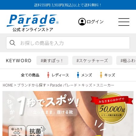
送料550円 3,980円(税込)以上で送料無料！
ログイン
会員登録
お気に入り
カート
#楽すぽっ！
#スケッチャーズ
#極ふ
KEYWORD
全ての商品
レディース
メンズ
キッズ
HOME
ブランドから探す
Parade パレード
キッズ
スニーカー
レディース
メンズ
すべての商品