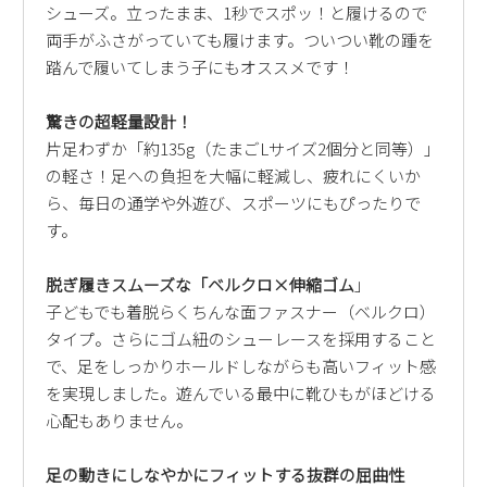
シューズ。立ったまま、1秒でスポッ！と履けるので
新規会員登録
両手がふさがっていても履けます。ついつい靴の踵を
踏んで履いてしまう子にもオススメです！
会社概要
驚きの超軽量設計！
プライバシーポリシー
片足わずか「約135g（たまごLサイズ2個分と同等）」
の軽さ！足への負担を大幅に軽減し、疲れにくいか
特定商取引法に基づく表示
ら、毎日の通学や外遊び、スポーツにもぴったりで
す。
お問い合わせ
脱ぎ履きスムーズな「ベルクロ×伸縮ゴム
」
子どもでも着脱らくちんな面ファスナー（ベルクロ）
タイプ。さらにゴム紐のシューレースを採用すること
で、足をしっかりホールドしながらも高いフィット感
を実現しました。遊んでいる最中に靴ひもがほどける
心配もありません。
足の動きにしなやかにフィットする抜群の屈曲性