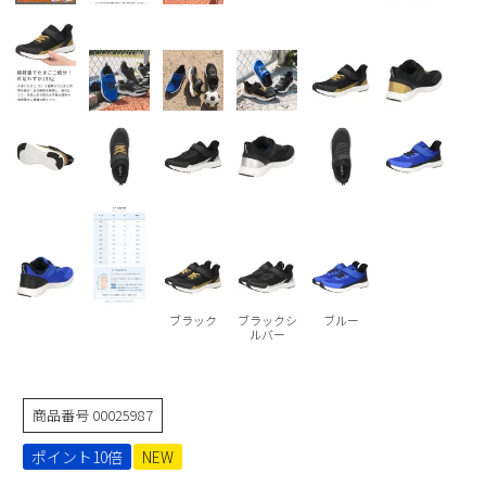
Parade
雑貨
Parade
ウェア
ご利用ガイド
ビジネスバッグ
SKECHERS
SKECHERS
Parade
new balance
会員サービス
トートバッグ
moz
SKECHERS
asics
ショルダーバッグ
new balance
お問い合わせ
GAP
瞬足
puma
財布
メルマガ購買
EDWIN
new balance
ブラック
ブラックシ
ブルー
営業日カレンダー
ルバー
休業日
お問い合わせ窓口休業日
商品番号
00025987
2026 年8月
日
月
火
水
木
金
土
ポイント10倍
NEW
1