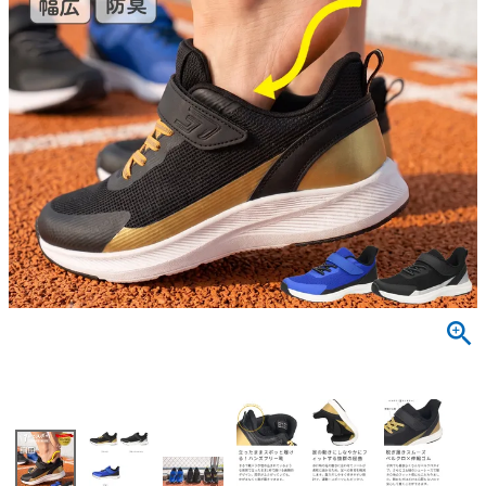
サンダル
キッズ
すべての商品
レインシューズ
サンダル
NEW
すべての商品
パンプス
レインシューズ
サンダル
SALE
スニーカー
すべての商品
スニーカー
レインシューズ
ローファー
レディース新入荷
バッグ
ビジネス・ドレスシューズ
すべての商品
スニーカー
カジュアルシューズ
メンズ新入荷
ローファー
レディースSALE
雑貨
スクール
すべての商品
ワークシューズ
キッズ新入荷
カジュアルシューズ
メンズSALE
フォーマル
リュック
詳細検索
ブーツ
すべての商品
ワークシューズ
キッズSALE
ブーツ
ボディバッグ
ウェア
ケア用品
ブーツ
店舗一覧
ハンドバッグ