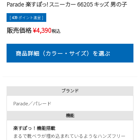
Parade 楽すぽっ！スニーカー 66205 キッズ 男の子
2
3
4
5
6
7
8
9
10
11
12
13
14
15
[
439
ポイント進呈 ]
16
17
18
19
20
21
22
販売価格
¥
4,390
税込
23
24
25
26
27
28
29
30
31
2026 年9月
日
月
火
水
木
金
土
1
2
3
4
5
6
7
8
9
10
11
12
13
14
15
16
17
18
19
ブランド
20
21
22
23
24
25
26
Parade／パレード
27
28
29
30
機能
楽すぽっ！機能搭載
まるで靴ベラが埋め込まれているようなハンズフリー