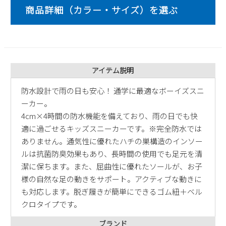
2
3
4
5
6
7
8
9
10
11
12
13
14
15
16
17
18
19
20
21
22
23
24
25
26
27
28
29
30
31
アイテム説明
2026 年9月
防水設計で雨の日も安心！ 通学に最適なボーイズスニ
ーカー。
日
月
火
水
木
金
土
4cm×4時間の防水機能を備えており、雨の日でも快
1
2
3
4
5
適に過ごせるキッズスニーカーです。※完全防水では
6
7
8
9
10
11
12
ありません。通気性に優れたハチの巣構造のインソー
13
14
15
16
17
18
19
ルは抗菌防臭効果もあり、長時間の使用でも足元を清
20
21
22
23
24
25
26
潔に保ちます。また、屈曲性に優れたソールが、お子
27
28
29
30
様の自然な足の動きをサポート。アクティブな動きに
も対応します。脱ぎ履きが簡単にできるゴム紐＋ベル
クロタイプです。
ブランド