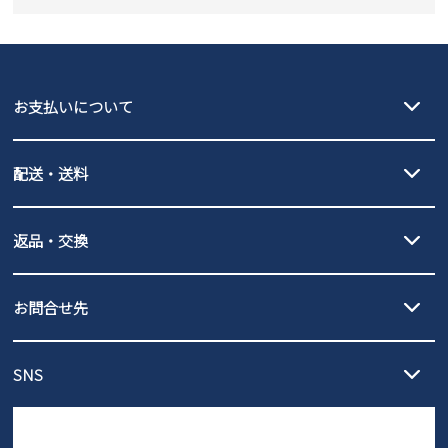
new balance
GAP
瞬足
puma
EDWIN
お支払いについて
new balance
クレジットカード決済、AmazonPay決済、
配送・送料
PayPay（オンライン決済）、代金引換のご利用が可能です。
詳しくは
ご利用ガイド
をご確認ください。
【宅配便】
【ネコポス】
返品・交換
北海道・本州・四国・九州…550円
全国一律…220円（税込）
沖縄…1,980円
発送日・送料詳細については
ご利用ガイド
を
履いてみないとわからない靴だからこそ、サイズ交換にかかる送料
3,980円（税込）以上お買い上げで送料無料
ご利用ください。
お問合せ先
の片道無料サービスを実施中！
3,980円（税込）以上お買い上げで送料1,425円
【サイズ交換期間延長のお知らせ】
メール :
info@parade-shoes.jp
ただいまギフト用としてのご利用が増えていることを受け、プレゼ
発送日・送料詳細については
ご利用ガイド
を
SNS
営業時間：11時～17時
ントとしても安心してご利用いただけるよう、サイズ交換の受付期
ご利用ください。
メールの返信につきましては、
間を「お届けから30日間」へと延長いたしました。
3営業日以内にさせていただいております。
商品到着後30日以内にメールにてお申し出ください。折り返し詳細
※お問い合わせは現在メール
で受け付けております。
なご案内をお送りいたします。詳しくは
ご利用ガイド
をご利用くだ