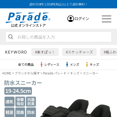
送料550円 3,980円(税込)以上で送料無料！
ログイン
会員登録
お気に入り
カート
#楽すぽっ！
#スケッチャーズ
#極ふ
KEYWORD
全ての商品
レディース
メンズ
キッズ
HOME
ブランドから探す
Parade パレード
キッズ
スニーカー
レディース
メンズ
すべての商品