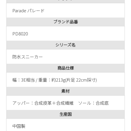
新規会員登録
Parade パレード
ブランド品番
会社概要
PD8020
プライバシーポリシー
シリーズ名
特定商取引法に基づく表示
防水スニーカー
商品仕様
お問い合わせ
幅：3E相当 / 重量：約213g(片足 22cm採寸)
素材
アッパー：合成皮革＋合成繊維 ソール：合成底
生産国
中国製