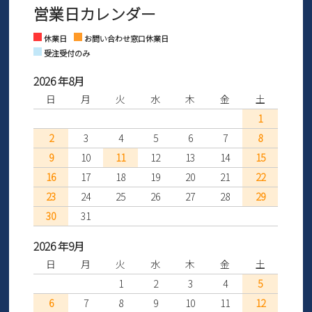
営業日カレンダー
※土日祝はお問い合わせ窓口休業日となります。
さい。
Instagram
Facebook
休業日
お問い合わせ窓口休業日
受注受付のみ
2026 年8月
日
月
火
水
木
金
土
1
2
3
4
5
6
7
8
9
10
11
12
13
14
15
16
17
18
19
20
21
22
23
24
25
26
27
28
29
30
31
2026 年9月
日
月
火
水
木
金
土
1
2
3
4
5
6
7
8
9
10
11
12