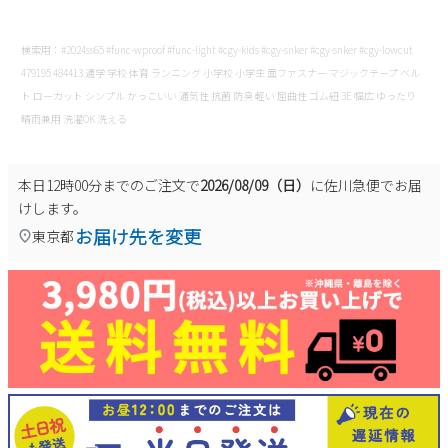
検索用：#2024ss65 #func-wproof #func-light #cgy-kids #cgy-snker #cgy-snker #cgy-lowcut
479195 484413 通学 学校 体育 ランニング 小学校 小学生 面ファスナー マジックテープ ベル
ト ローカット シンプル かっこいい 通気性 抗菌 防臭 軽い 屈曲性 ゴム紐 3E 幅広 ゆったり
晴雨兼用 洗濯OK 洗える
本日
12時00分
までのご注文で
2026/08/09（日）
に
佐川急便
でお届
けします。
お届け先を変更
東京都