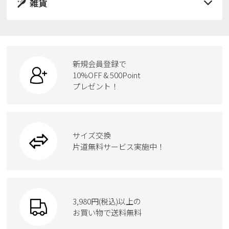
サンダル
雑貨
スニーカー
すべての商品
スニーカー
レインシューズ
ローファー
リュック
ビジネス・ドレスシューズ
すべての商品
スニーカー
カジュアルシューズ
ボディバッグ
新規会員登録で
ローファー
ケア用品
10%OFF & 500Point
スクール
ワークシューズ
プレゼント！
ハンドバッグ
カジュアルシューズ
雑貨
フォーマル
ブーツ
ビジネスバッグ
ワークシューズ
ブーツ
サイズ交換
ウェア
トートバッグ
ブーツ
片道無料サービス実施中！
Parade
ショルダーバッグ
Parade
ウェア
SKECHERS
財布
SKECHERS
3,980円(税込)以上の
Parade
new balance
お買い物で送料無料
moz
SKECHERS
asics