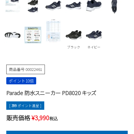
Parade
雑貨
Parade
ウェア
ご利用ガイド
ビジネスバッグ
SKECHERS
SKECHERS
Parade
new balance
会員サービス
トートバッグ
moz
SKECHERS
asics
ショルダーバッグ
new balance
お問い合わせ
ブラック
ネイビー
GAP
瞬足
puma
財布
メルマガ購買
EDWIN
商品番号
00022461
new balance
ポイント10倍
Parade 防水スニーカー PD8020 キッズ
営業日カレンダー
休業日
お問い合わせ窓口休業日
[
399
ポイント進呈 ]
2026 年8月
販売価格
¥
3,990
税込
日
月
火
水
木
金
土
1