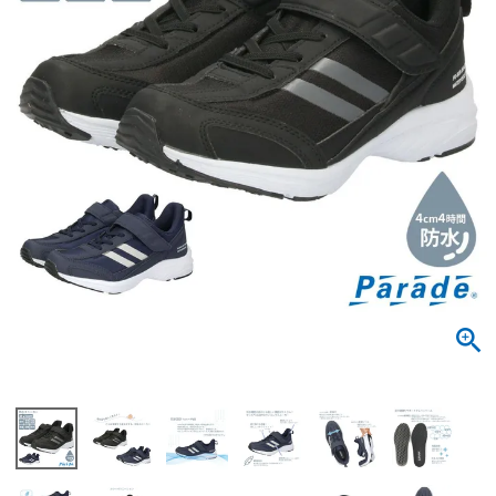
サンダル
キッズ
すべての商品
レインシューズ
サンダル
NEW
すべての商品
パンプス
レインシューズ
サンダル
SALE
スニーカー
すべての商品
スニーカー
レインシューズ
ローファー
レディース新入荷
バッグ
ビジネス・ドレスシューズ
すべての商品
スニーカー
カジュアルシューズ
メンズ新入荷
ローファー
レディースSALE
雑貨
スクール
すべての商品
ワークシューズ
キッズ新入荷
カジュアルシューズ
メンズSALE
フォーマル
リュック
詳細検索
ブーツ
すべての商品
ワークシューズ
キッズSALE
ブーツ
ボディバッグ
ウェア
ケア用品
ブーツ
店舗一覧
ハンドバッグ