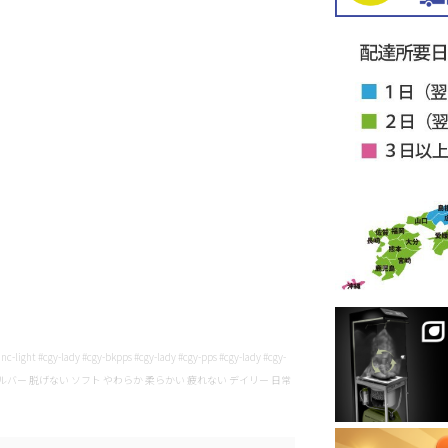
-light #cgy-lady #cgy-bkpps #cgy-lady #cgy-pps #cgy-lady #cgy-
シルバー 脱げない ソフト やわらか 柔らかい 疲れない デイリー 日常