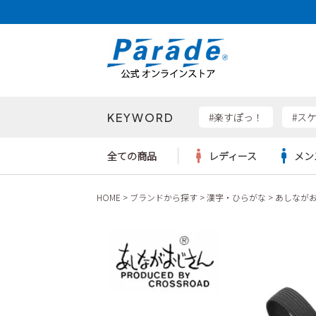
KEYWORD
検索
#楽すぽっ！
#ス
全ての商品
レディース
メン
HOME
ブランドから探す
漢字・ひらがな
あしなが
Parad
サンダル
サンダル
サンダル
レディース新入荷
レディースSALE
リュック
ケア用品
カジュ
トート
SKEC
レインシューズ
レインシューズ
レインシューズ
メンズ新入荷
メンズSALE
ボディバッグ
雑貨
ワーク
ショル
new b
asics
パンプス
スニーカー
スニーカー
キッズ新入荷
キッズSALE
ハンドバッグ
ブーツ
財布
瞬足
スニーカー
ビジネス・ドレスシューズ
スクール
ビジネスバッグ
ウェア
ローファー
ローファー
フォーマル