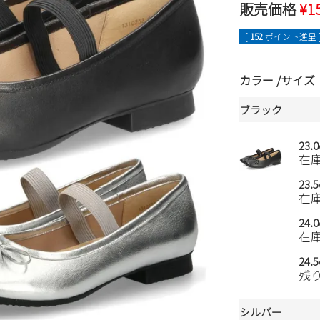
販売価格
¥
1
[
152
ポイント進呈 
カラー
サイズ
ブラック
23.
在
23.
在
24.
在
24.
残
シルバー