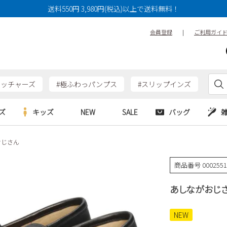
送料550円 3,980円(税込)以上で送料無料！
会員登録
|
ご利用ガイ
ケッチャーズ
#極ふわっパンプス
#スリップインズ
ズ
キッズ
NEW
SALE
バッグ
おじさん
e
Parade
Parade
アルシューズ
バッグ
カジュアルシューズ
HERS
SKECHERS
SKECHERS
商品番号
000255
シューズ
ダーバッグ
ワークシューズ
alance
moz
GAP
あしながおじさん
new balance
EDWIN
ブーツ
puma
new balance
ウェア
NEW