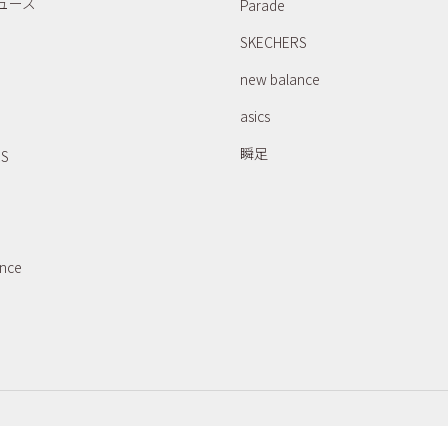
ューズ
Parade
SKECHERS
new balance
asics
瞬足
RS
ance