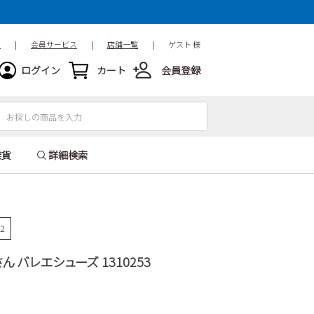
ド
|
会員サービス
|
店舗一覧
|
ゲスト 様
ログイン
カート
会員登録
雑貨
詳細検索
12
 バレエシューズ 1310253