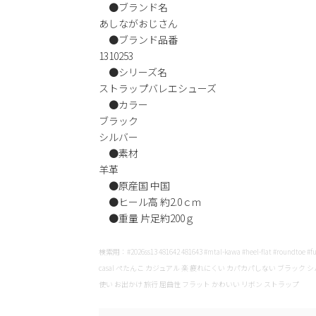
●ブランド名
あしながおじさん
●ブランド品番
1310253
●シリーズ名
ストラップバレエシューズ
●カラー
ブラック
シルバー
●素材
羊革
●原産国 中国
●ヒール高 約2.0ｃｍ
●重量 片足約200ｇ
検索用：#2026ss13 481642 481643 #mtal-kawa #heel-flat #roundtoe #func
casal ぺたんこ カジュアル 楽 疲れにくい カパカパしない ブラック 
使い お出かけ 旅行 屈曲性 フラット かわいい リボン ストラップ