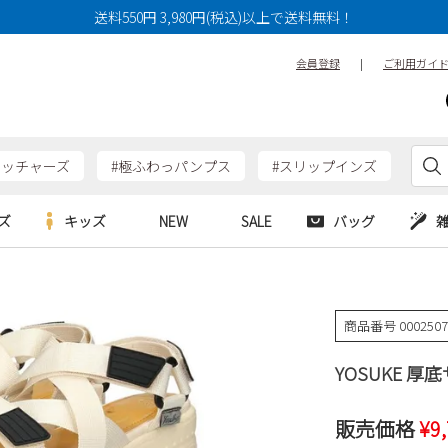
送料550円 3,980円(税込)以上で送料無料！
会員登録
|
ご利用ガイ
ケッチャーズ
#極ふわっパンプス
#スリップインズ
ズ
キッズ
NEW
SALE
バッグ
e
Parade
Parade
アルシューズ
バッグ
カジュアルシューズ
HERS
SKECHERS
SKECHERS
商品番号
000250
シューズ
ダーバッグ
ワークシューズ
alance
moz
GAP
YOSUKE 厚底
new balance
EDWIN
ブーツ
puma
new balance
ウェア
販売価格
¥
9