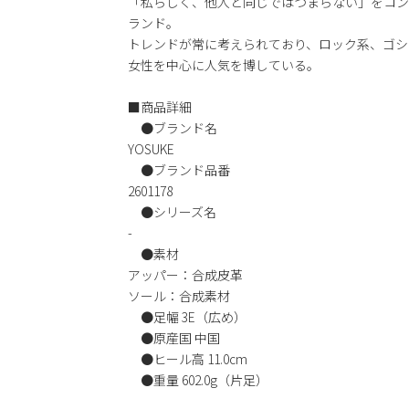
「私らしく、他人と同じではつまらない」をコン
ランド。
トレンドが常に考えられており、ロック系、ゴシ
女性を中心に人気を博している。
■商品詳細
●ブランド名
YOSUKE
●ブランド品番
2601178
●シリーズ名
-
●素材
アッパー：合成皮革
ソール：合成素材
●足幅 3E（広め）
●原産国 中国
●ヒール高 11.0cm
●重量 602.0g（片足）