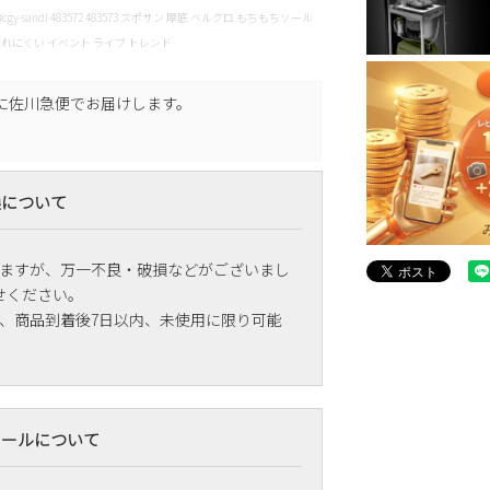
y-lady #cgy-sandl 483572 483573 スポサン 厚底 ベルクロ もちもちソール
れにくい イベント ライブ トレンド
に
佐川急便
でお届けします。
換について
ますが、万一不良・破損などがございまし
せください。
、商品到着後7日以内、未使用に限り可能
メールについて