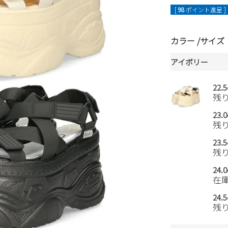
[
98
ポイント進呈 ]
カラー
サイズ
アイボリー
22.
残
23.
残
23.
残
24.
在
24.
残