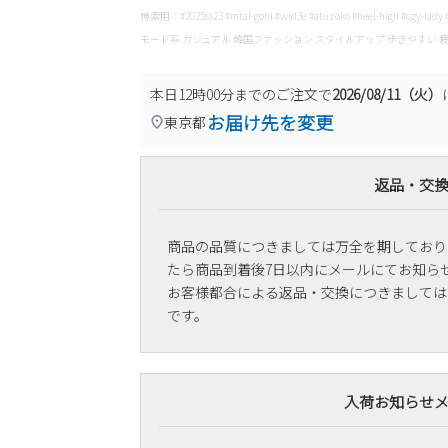
検索用：#2025ss23 #mtal-gohi #wid3e #atuzoko #heel-high #cg
モード系 カジュアル 韓国ファッション スタイルアップ 歩きやすい 疲
本日
12時00分
までのご注文で
2026/08/11（火）
お届け先を変更
東京都
返品・交
商品の品質につきましては万全を期しており
たら商品到着後7日以内にメールにてお知ら
お客様都合による返品・交換につきましては
です。
入荷お知らせ