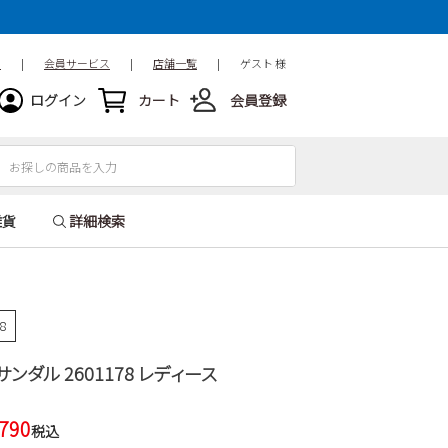
ド
|
会員サービス
|
店舗一覧
|
ゲスト 様
ログイン
カート
会員登録
雑貨
詳細検索
78
サンダル 2601178 レディース
,790
税込