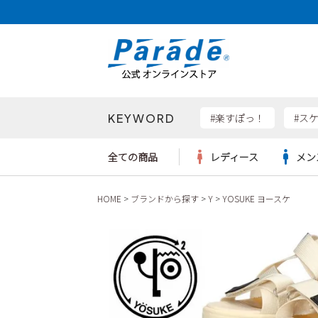
KEYWORD
検索
#楽すぽっ！
#ス
全ての商品
レディース
メン
HOME
ブランドから探す
Y
YOSUKE ヨースケ
Parad
サンダル
サンダル
サンダル
レディース新入荷
レディースSALE
リュック
ケア用品
カジュ
トート
SKEC
レインシューズ
レインシューズ
レインシューズ
メンズ新入荷
メンズSALE
ボディバッグ
雑貨
ワーク
ショル
new b
asics
パンプス
スニーカー
スニーカー
キッズ新入荷
キッズSALE
ハンドバッグ
ブーツ
財布
瞬足
スニーカー
ビジネス・ドレスシューズ
スクール
ビジネスバッグ
ウェア
ローファー
ローファー
フォーマル