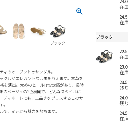
24.
在
24.
在
ブラック
ブラック
22.
在
23.
ティのオープントゥサンダル。
在
ックルがエレガントな印象を与えます。本革を
23.
格を演出。太めのヒールは安定感があり、長時
残
象のベージュの2色展開で、どんなスタイルに
24.
ーディネートにも、上品さをプラスするこのサ
残
す。
ルで、足元から魅力を放ちます。
24.
在