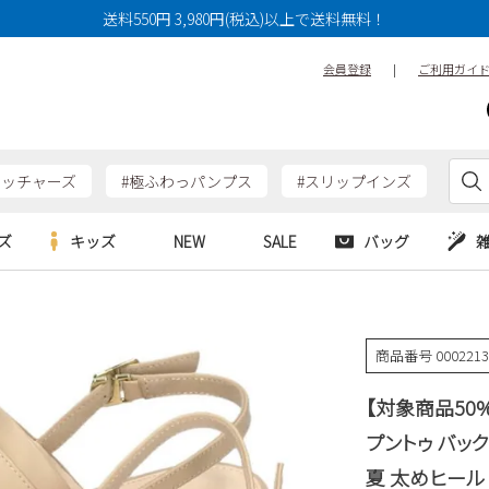
送料550円 3,980円(税込)以上で送料無料！
会員登録
|
ご利用ガイ
ケッチャーズ
#極ふわっパンプス
#スリップインズ
ズ
キッズ
NEW
SALE
バッグ
e
Parade
Parade
アルシューズ
バッグ
カジュアルシューズ
HERS
SKECHERS
SKECHERS
商品番号
000221
シューズ
ダーバッグ
ワークシューズ
alance
moz
GAP
【対象商品50%
new balance
EDWIN
ブーツ
puma
new balance
プントゥ バック
ウェア
夏 太めヒール 本