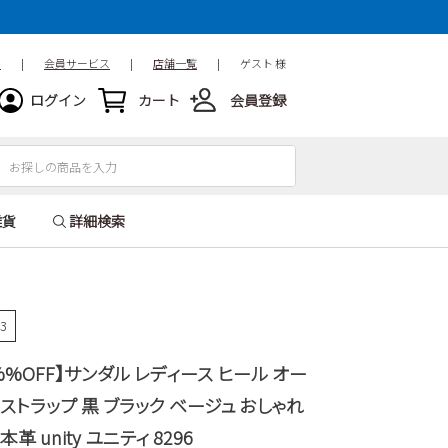
ド
|
会員サービス
|
店舗一覧
|
ゲスト 様
ログイン
カート
会員登録
雑貨
詳細検索
33
%OFF】サンダル レディース ヒール オー
ストラップ 黒 ブラック ベージュ おしゃれ
革 unity ユニティ 8296