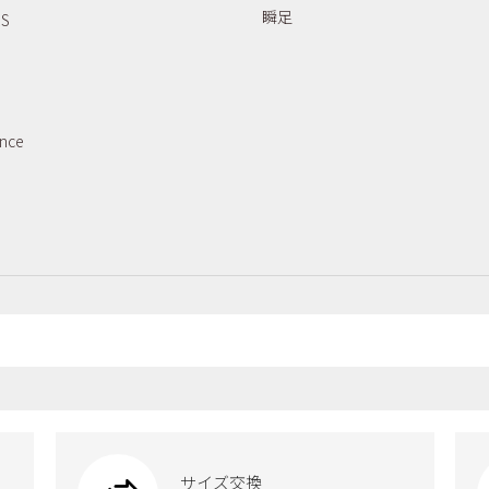
瞬足
RS
ance
サイズ交換