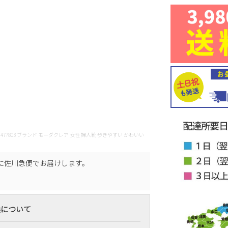
andl 477802 477803 ブランド モーダクレア 女性 婦人靴 歩きやすい かわいい
に
佐川急便
でお届けします。
換について