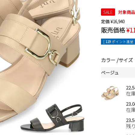
SALE
対象商
定価
¥
16,940
販売価格
¥
1
[
119
ポイント進呈 
カラー
サイズ
ベージュ
22.
在
23.
在
23.
残