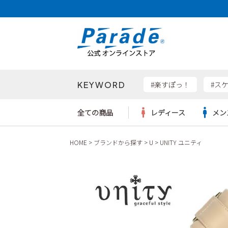
KEYWORD
検索
#楽すぽっ！
#ス
全ての商品
レディース
メン
HOME
ブランドから探す
U
UNITY ユニティ
Parad
サンダル
サンダル
サンダル
レディース新入荷
レディースSALE
リュック
ケア用品
カジュ
トート
SKEC
レインシューズ
レインシューズ
レインシューズ
メンズ新入荷
メンズSALE
ボディバッグ
雑貨
ワーク
ショル
new b
asics
パンプス
スニーカー
スニーカー
キッズ新入荷
キッズSALE
ハンドバッグ
ブーツ
財布
瞬足
スニーカー
ビジネス・ドレスシューズ
スクール
ビジネスバッグ
ウェア
ローファー
ローファー
フォーマル