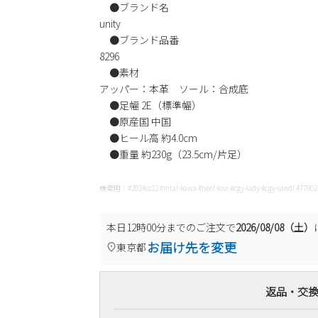
●ブランド名
unity
●ブランド品番
8296
●素材
アッパー：本革 ソール：合成底
●足幅 2E（標準幅）
●原産国 中国
●ヒール高 約4.0cm
●重量 約230g（23.5cm/片足）
検索用：#2024ss22 #mtal-kawa #heel-low #cgy-lady #cgy-s
本日
12時00分
までのご注文で
2026/08/08（土）
お届け先を変更
東京都
返品・交