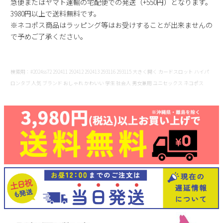
急便またはヤマト運輸の宅配便での発送（+550円）となります。
3980円以上で送料無料です。
※ネコポス商品はラッピング等はお受けすることが出来ませんの
で予めご了承ください。
検索用：#2024ss72 292411 292412 292413 293116 293115 大きく開く カードスロット ハイパ
ロンタブ 人気 ブランド おしゃれ かわいい 学生 社会人 男女兼用 ユニセックス ネコポス