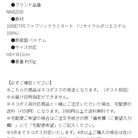
●ブランド品番
新規会員登録
NM82320
●素材
会社概要
1000DTPEファブリックラミネート （リサイクルポリエステル
100％）
●原産国 ベトナム
プライバシーポリシー
●サイズ対応
H8×W11cm
特定商取引法に基づく表示
●重量 約55g
お問い合わせ
【必ずご確認ください】
※こちらの商品はネコポスでの発送となります。（ポスト投函）
※お届け日時指定ができません。
※ネコポス非対応商品と一緒にご注文いただいた場合、宅配便の
送料（+550円）になります。3980円以上で送料無料です。
※宅配便ご希望の場合はご注文手続きの際「備考欄（ご要望入力
欄）」にて「宅配便希望」とご記入ください。
※3点までネコポス対応いたします。4点以上ご購入の場合は佐川