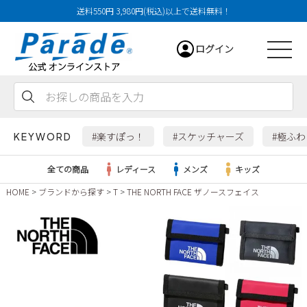
送料550円 3,980円(税込)以上で送料無料！
ログイン
会員登録
お気に入り
カート
#楽すぽっ！
#スケッチャーズ
#極ふ
KEYWORD
全ての商品
レディース
メンズ
キッズ
HOME
ブランドから探す
T
THE NORTH FACE ザノースフェイス
レディース
メンズ
すべての商品