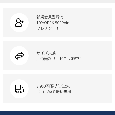
ローファー
リュック
ビジネス・ドレスシューズ
すべての商品
スニーカー
カジュアルシューズ
ボディバッグ
新規会員登録で
ローファー
ケア用品
10%OFF & 500Point
スクール
ワークシューズ
プレゼント！
ハンドバッグ
カジュアルシューズ
雑貨
フォーマル
ブーツ
ビジネスバッグ
ワークシューズ
ブーツ
サイズ交換
ウェア
トートバッグ
ブーツ
片道無料サービス実施中！
Parade
ショルダーバッグ
Parade
ウェア
SKECHERS
財布
SKECHERS
3,980円(税込)以上の
Parade
new balance
お買い物で送料無料
moz
SKECHERS
asics
new balance
GAP
瞬足
puma