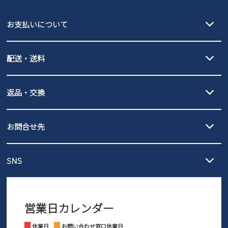
EDWIN
お支払いについて
new balance
クレジットカード決済、AmazonPay決済、
配送・送料
PayPay（オンライン決済）、代金引換のご利用が可能です。
詳しくは
ご利用ガイド
をご確認ください。
【宅配便】
【ネコポス】
返品・交換
北海道・本州・四国・九州…550円
全国一律…220円（税込）
沖縄…1,980円
発送日・送料詳細については
ご利用ガイド
を
履いてみないとわからない靴だからこそ、サイズ交換にかかる送料
3,980円（税込）以上お買い上げで送料無料
ご利用ください。
お問合せ先
の片道無料サービスを実施中！
3,980円（税込）以上お買い上げで送料1,425円
【サイズ交換期間延長のお知らせ】
メール :
info@parade-shoes.jp
ただいまギフト用としてのご利用が増えていることを受け、プレゼ
発送日・送料詳細については
ご利用ガイド
を
SNS
営業時間：11時～17時
ントとしても安心してご利用いただけるよう、サイズ交換の受付期
ご利用ください。
メールの返信につきましては、
間を「お届けから30日間」へと延長いたしました。
3営業日以内にさせていただいております。
商品到着後30日以内にメールにてお申し出ください。折り返し詳細
※お問い合わせは現在メール
で受け付けております。
なご案内をお送りいたします。詳しくは
ご利用ガイド
をご利用くだ
営業日カレンダー
※土日祝はお問い合わせ窓口休業日となります。
さい。
Instagram
Facebook
休業日
お問い合わせ窓口休業日