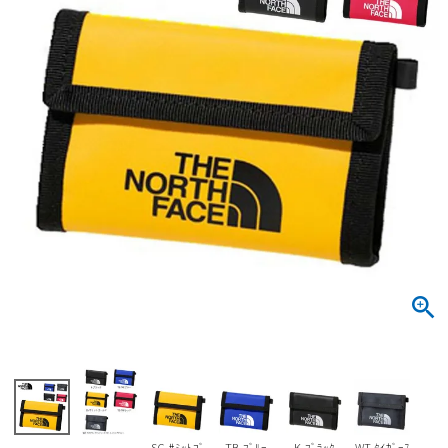
サンダル
キッズ
すべての商品
レインシューズ
サンダル
NEW
すべての商品
パンプス
レインシューズ
サンダル
SALE
スニーカー
すべての商品
スニーカー
レインシューズ
ローファー
レディース新入荷
バッグ
ビジネス・ドレスシューズ
すべての商品
スニーカー
カジュアルシューズ
メンズ新入荷
ローファー
レディースSALE
雑貨
スクール
すべての商品
ワークシューズ
キッズ新入荷
カジュアルシューズ
メンズSALE
フォーマル
リュック
詳細検索
ブーツ
すべての商品
ワークシューズ
キッズSALE
ブーツ
ボディバッグ
ウェア
ケア用品
ブーツ
店舗一覧
ハンドバッグ
SG-ｻﾐｯﾄｺﾞ
TB-ﾌﾞﾙｰ
K-ﾌﾞﾗｯｸ
WT-ﾀｲｶﾞｰｽ