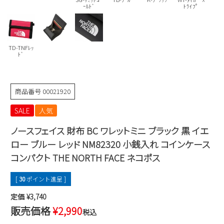
Parade
ｰﾙﾄﾞ
ﾄﾗｲﾌﾟ
雑貨
Parade
ウェア
ご利用ガイド
ビジネスバッグ
SKECHERS
SKECHERS
Parade
new balance
会員サービス
TD-TNFﾚｯ
トートバッグ
moz
ﾄﾞ
SKECHERS
asics
ショルダーバッグ
new balance
お問い合わせ
GAP
瞬足
商品番号
00021920
puma
財布
メルマガ購買
EDWIN
SALE
人気
ノースフェイス 財布 BC ワレットミニ ブラック 黒 イエ
new balance
ロー ブルー レッド NM82320 小銭入れ コインケース
営業日カレンダー
コンパクト THE NORTH FACE ネコポス
休業日
お問い合わせ窓口休業日
[
30
ポイント進呈 ]
2026 年8月
定価
¥
3,740
日
月
火
水
木
金
土
販売価格
¥
2,990
税込
1