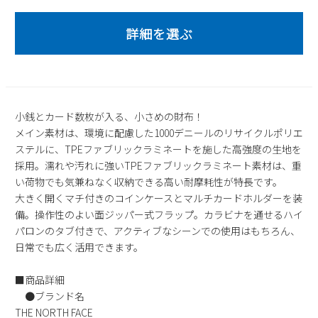
2
3
4
5
6
7
8
9
10
11
12
13
14
15
16
17
18
19
20
21
22
23
24
25
26
27
28
29
30
31
小銭とカード数枚が入る、小さめの財布！
2026 年9月
メイン素材は、環境に配慮した1000デニールのリサイクルポリエ
日
月
火
水
木
金
土
ステルに、TPEファブリックラミネートを施した高強度の生地を
1
2
3
4
5
採用。濡れや汚れに強いTPEファブリックラミネート素材は、重
い荷物でも気兼ねなく収納できる高い耐摩耗性が特長です。
6
7
8
9
10
11
12
大きく開くマチ付きのコインケースとマルチカードホルダーを装
13
14
15
16
17
18
19
備。操作性のよい面ジッパー式フラップ。カラビナを通せるハイ
20
21
22
23
24
25
26
パロンのタブ付きで、アクティブなシーンでの使用はもちろん、
27
28
29
30
日常でも広く活用できます。
■商品詳細
●ブランド名
THE NORTH FACE