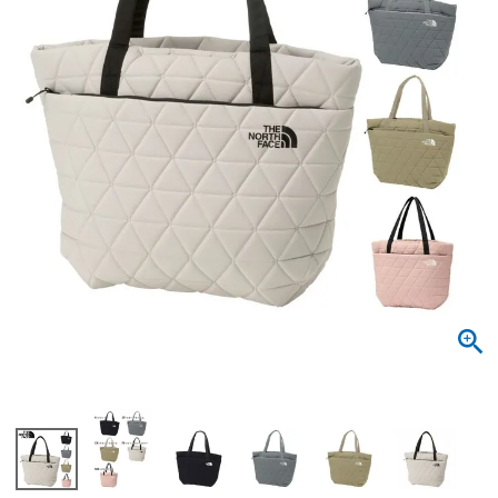
サンダル
キッズ
すべての商品
レインシューズ
サンダル
NEW
すべての商品
パンプス
レインシューズ
サンダル
SALE
スニーカー
すべての商品
スニーカー
レインシューズ
ローファー
レディース新入荷
バッグ
ビジネス・ドレスシューズ
すべての商品
スニーカー
カジュアルシューズ
メンズ新入荷
ローファー
レディースSALE
雑貨
スクール
すべての商品
ワークシューズ
キッズ新入荷
カジュアルシューズ
メンズSALE
フォーマル
リュック
詳細検索
ブーツ
すべての商品
ワークシューズ
キッズSALE
ブーツ
ボディバッグ
ウェア
ケア用品
ブーツ
店舗一覧
ハンドバッグ