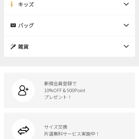
サンダル
キッズ
すべての商品
レインシューズ
サンダル
バッグ
すべての商品
パンプス
レインシューズ
サンダル
雑貨
スニーカー
すべての商品
スニーカー
レインシューズ
ローファー
リュック
ビジネス・ドレスシューズ
すべての商品
スニーカー
カジュアルシューズ
ボディバッグ
新規会員登録で
ローファー
ケア用品
10%OFF & 500Point
スクール
ワークシューズ
プレゼント！
ハンドバッグ
カジュアルシューズ
雑貨
フォーマル
ブーツ
ビジネスバッグ
ワークシューズ
ブーツ
サイズ交換
ウェア
トートバッグ
ブーツ
片道無料サービス実施中！