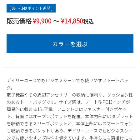
2
3
4
5
6
7
8
[
99
〜
149
ポイント進呈 ]
9
10
11
12
13
14
15
販売価格
¥
9,900
〜
¥
14,850
税込
16
17
18
19
20
21
22
23
24
25
26
27
28
29
30
31
2026 年9月
日
月
火
水
木
金
土
1
2
3
4
5
デイリーユースでもビジネスシーンでも使いやすいトートバッ
6
7
8
9
10
11
12
グ。
13
14
15
16
17
18
19
電子機器やその周辺アクセサリーの収納に便利な、クッション性
20
21
22
23
24
25
26
のあるトートバッグです。サイズ感は、ノート型PC13インチが
27
28
29
30
簡易的に収まる15L容量。フロントにはファスナー付きポケッ
ト、背面にはオープンポケットを配置。本体内部にはタブレット
を収納できるスリーブポケットと、本体上部にはスマートフォン
も収納できるポケットがあり、デイリーユースでもビジネスシー
ンでも使いやすい収納性を備えています。手持ちにも肩掛けにも