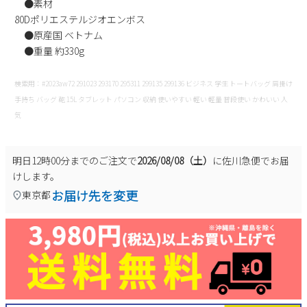
●素材
80Dポリエステルジオエンボス
●原産国 ベトナム
●重量 約330g
検索用：#2023aw72 291023 293170 295311 299135 299136 ビジネス 学生 トートバッグ 肩掛け
手持ち バッグ 鞄 15L タブレット パソコン 収納 使いやすい 軽い 軽量 普段使い かわいい 人
気
明日
12時00分
までのご注文で
2026/08/08（土）
に
佐川急便
でお届
けします。
お届け先を変更
東京都