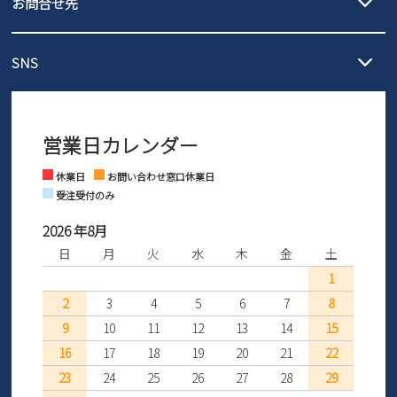
お問合せ先
の片道無料サービスを実施中！
3,980円（税込）以上お買い上げで送料1,425円
【サイズ交換期間延長のお知らせ】
メール :
info@parade-shoes.jp
ただいまギフト用としてのご利用が増えていることを受け、プレゼ
発送日・送料詳細については
ご利用ガイド
を
SNS
営業時間：11時～17時
ントとしても安心してご利用いただけるよう、サイズ交換の受付期
ご利用ください。
メールの返信につきましては、
間を「お届けから30日間」へと延長いたしました。
3営業日以内にさせていただいております。
商品到着後30日以内にメールにてお申し出ください。折り返し詳細
※お問い合わせは現在メール
で受け付けております。
なご案内をお送りいたします。詳しくは
ご利用ガイド
をご利用くだ
営業日カレンダー
※土日祝はお問い合わせ窓口休業日となります。
さい。
Instagram
Facebook
休業日
お問い合わせ窓口休業日
受注受付のみ
2026 年8月
日
月
火
水
木
金
土
1
2
3
4
5
6
7
8
9
10
11
12
13
14
15
16
17
18
19
20
21
22
23
24
25
26
27
28
29