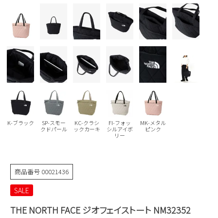
Parade
雑貨
Parade
ウェア
ご利用ガイド
ビジネスバッグ
SKECHERS
SKECHERS
Parade
new balance
会員サービス
トートバッグ
moz
SKECHERS
asics
ショルダーバッグ
new balance
お問い合わせ
GAP
瞬足
puma
財布
メルマガ購買
EDWIN
K-ブラック
SP-スモー
KC-クラシ
FI-フォッ
MK-メタル
new balance
クドパール
ックカーキ
シルアイボ
ピンク
リー
営業日カレンダー
休業日
お問い合わせ窓口休業日
商品番号
00021436
2026 年8月
SALE
日
月
火
水
木
金
土
THE NORTH FACE ジオフェイストート NM32352
1