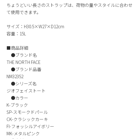
ちょうどいい長さのストラップは、荷物の量やスタイルに合わせ
新規会員登録
て使用できます。
会社概要
サイズ：H30.5×W27×D12cm
容量：15L
プライバシーポリシー
■商品詳細
●ブランド名
特定商取引法に基づく表示
THE NORTH FACE
●ブランド品番
お問い合わせ
NM32352
●シリーズ名
ジオフェイストート
●カラー
K-ブラック
SP-スモークドパール
CK-クラシックカーキ
FI-フォッシルアイボリー
MK-メタルピンク