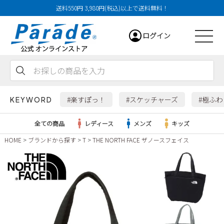
送料550円 3,980円(税込)以上で送料無料！
ログイン
会員登録
お気に入り
カート
#楽すぽっ！
#スケッチャーズ
#極ふ
KEYWORD
全ての商品
レディース
メンズ
キッズ
HOME
ブランドから探す
T
THE NORTH FACE ザノースフェイス
レディース
メンズ
すべての商品