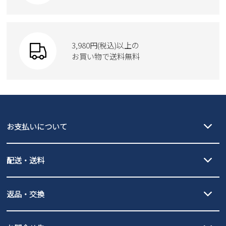
Parade
ショルダーバッグ
Parade
ウェア
SKECHERS
財布
SKECHERS
3,980円(税込)以上の
Parade
new balance
お買い物で送料無料
moz
SKECHERS
asics
new balance
GAP
瞬足
puma
EDWIN
お支払いについて
new balance
クレジットカード決済、AmazonPay決済、
配送・送料
PayPay（オンライン決済）、代金引換のご利用が可能です。
詳しくは
ご利用ガイド
をご確認ください。
【宅配便】
【ネコポス】
返品・交換
北海道・本州・四国・九州…550円
全国一律…220円（税込）
沖縄…1,980円
発送日・送料詳細については
ご利用ガイド
を
履いてみないとわからない靴だからこそ、サイズ交換にかかる送料
3,980円（税込）以上お買い上げで送料無料
ご利用ください。