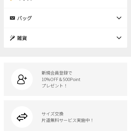
すべての商品
レインシューズ
サンダル
バッグ
すべての商品
パンプス
レインシューズ
サンダル
雑貨
スニーカー
すべての商品
スニーカー
レインシューズ
ローファー
リュック
ビジネス・ドレスシューズ
すべての商品
スニーカー
カジュアルシューズ
ボディバッグ
新規会員登録で
ローファー
ケア用品
10%OFF & 500Point
スクール
ワークシューズ
プレゼント！
ハンドバッグ
カジュアルシューズ
雑貨
フォーマル
ブーツ
ビジネスバッグ
ワークシューズ
ブーツ
サイズ交換
ウェア
トートバッグ
ブーツ
片道無料サービス実施中！
Parade
ショルダーバッグ