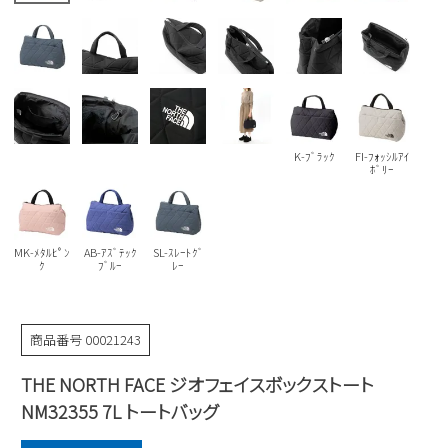
Parade
雑貨
Parade
ウェア
ご利用ガイド
ビジネスバッグ
SKECHERS
SKECHERS
Parade
new balance
会員サービス
トートバッグ
moz
SKECHERS
asics
ショルダーバッグ
new balance
お問い合わせ
K-ﾌﾞﾗｯｸ
FI-ﾌｫｯｼﾙｱｲ
ﾎﾞﾘｰ
GAP
瞬足
puma
財布
メルマガ購買
EDWIN
MK-ﾒﾀﾙﾋﾟﾝ
AB-ｱｽﾞﾃｯｸ
SL-ｽﾚｰﾄｸﾞ
new balance
ｸ
ﾌﾞﾙｰ
ﾚｰ
営業日カレンダー
商品番号
00021243
休業日
お問い合わせ窓口休業日
THE NORTH FACE ジオフェイスボックストート
2026 年8月
NM32355 7L トートバッグ
日
月
火
水
木
金
土
1