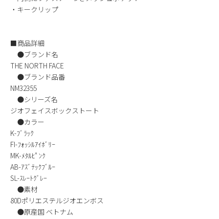
・キークリップ
新規会員登録
会社概要
■商品詳細
●ブランド名
プライバシーポリシー
THE NORTH FACE
●ブランド品番
NM32355
特定商取引法に基づく表示
●シリーズ名
ジオフェイスボックストート
お問い合わせ
●カラー
K-ﾌﾞﾗｯｸ
FI-ﾌｫｯｼﾙｱｲﾎﾞﾘｰ
MK-ﾒﾀﾙﾋﾟﾝｸ
AB-ｱｽﾞﾃｯｸﾌﾞﾙｰ
SL-ｽﾚｰﾄｸﾞﾚｰ
●素材
80Dポリエステルジオエンボス
●原産国 ベトナム