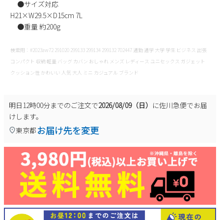
●サイズ対応
H21×W29.5×D15cm 7L
●重量 約200g
検索用：#2023aw72 291020 299133 299134 299132 702447 通勤 通学 大学 学生 ビジネス 出張
コンパクト 収納 軽量 バッグ カバン おしゃれ メンズ レディース ユニセックス ガジェット
クッション性 かわいい 人気 大人 ミニ カジュアル ブランド
明日
12時00分
までのご注文で
2026/08/09（日）
に
佐川急便
でお届
けします。
お届け先を変更
東京都