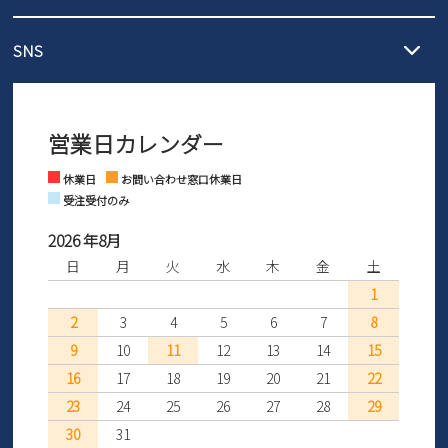
3,980円（税込）以上お買い上げで送料1,425円
【サイズ交換期間延長のお知らせ】
メール :
info@parade-shoes.jp
ただいまギフト用としてのご利用が増えていることを受け、プレゼ
発送日・送料詳細については
ご利用ガイド
を
SNS
営業時間：11時～17時
ントとしても安心してご利用いただけるよう、サイズ交換の受付期
ご利用ください。
メールの返信につきましては、
間を「お届けから30日間」へと延長いたしました。
3営業日以内にさせていただいております。
商品到着後30日以内にメールにてお申し出ください。折り返し詳細
※お問い合わせは現在メール
で受け付けております。
なご案内をお送りいたします。詳しくは
ご利用ガイド
をご利用くだ
営業日カレンダー
※土日祝はお問い合わせ窓口休業日となります。
さい。
Instagram
Facebook
休業日
お問い合わせ窓口休業日
受注受付のみ
2026 年8月
日
月
火
水
木
金
土
1
2
3
4
5
6
7
8
9
10
11
12
13
14
15
16
17
18
19
20
21
22
23
24
25
26
27
28
29
30
31