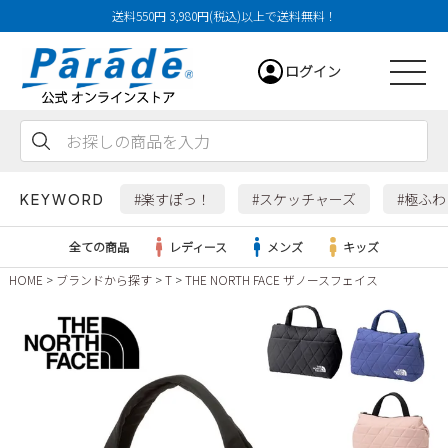
送料550円 3,980円(税込)以上で送料無料！
ログイン
会員登録
お気に入り
カート
#楽すぽっ！
#スケッチャーズ
#極ふ
KEYWORD
全ての商品
レディース
メンズ
キッズ
HOME
ブランドから探す
T
THE NORTH FACE ザノースフェイス
レディース
メンズ
すべての商品