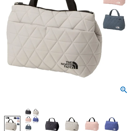
サンダル
キッズ
すべての商品
レインシューズ
サンダル
NEW
すべての商品
パンプス
レインシューズ
サンダル
SALE
スニーカー
すべての商品
スニーカー
レインシューズ
ローファー
レディース新入荷
バッグ
ビジネス・ドレスシューズ
すべての商品
スニーカー
カジュアルシューズ
メンズ新入荷
ローファー
レディースSALE
雑貨
スクール
すべての商品
ワークシューズ
キッズ新入荷
カジュアルシューズ
メンズSALE
フォーマル
リュック
詳細検索
ブーツ
すべての商品
ワークシューズ
キッズSALE
ブーツ
ボディバッグ
ウェア
ケア用品
ブーツ
店舗一覧
ハンドバッグ