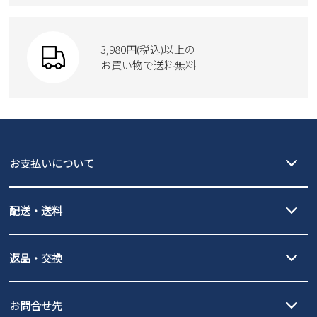
Parade
ウェア
SKECHERS
財布
SKECHERS
3,980円(税込)以上の
Parade
new balance
お買い物で送料無料
moz
SKECHERS
asics
new balance
GAP
瞬足
puma
EDWIN
お支払いについて
new balance
クレジットカード決済、AmazonPay決済、
配送・送料
PayPay（オンライン決済）、代金引換のご利用が可能です。
詳しくは
ご利用ガイド
をご確認ください。
【宅配便】
【ネコポス】
返品・交換
北海道・本州・四国・九州…550円
全国一律…220円（税込）
沖縄…1,980円
発送日・送料詳細については
ご利用ガイド
を
履いてみないとわからない靴だからこそ、サイズ交換にかかる送料
3,980円（税込）以上お買い上げで送料無料
ご利用ください。
お問合せ先
の片道無料サービスを実施中！