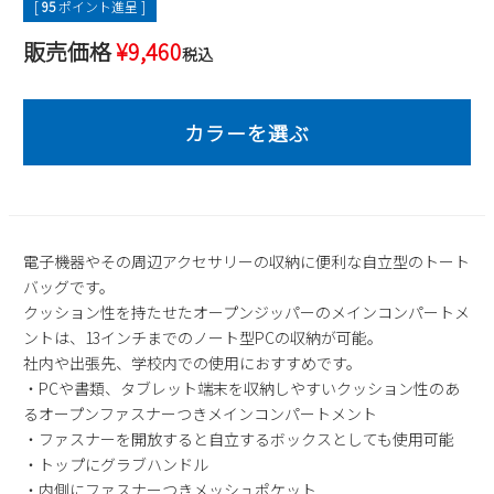
[
95
ポイント進呈 ]
2
3
4
5
6
7
8
販売価格
¥
9,460
税込
9
10
11
12
13
14
15
16
17
18
19
20
21
22
23
24
25
26
27
28
29
30
31
2026 年9月
日
月
火
水
木
金
土
1
2
3
4
5
電子機器やその周辺アクセサリーの収納に便利な自立型のトート
バッグです。
6
7
8
9
10
11
12
クッション性を持たせたオープンジッパーのメインコンパートメ
13
14
15
16
17
18
19
ントは、13インチまでのノート型PCの収納が可能。
20
21
22
23
24
25
26
社内や出張先、学校内での使用におすすめです。
27
28
29
30
・PCや書類、タブレット端末を収納しやすいクッション性のあ
るオープンファスナーつきメインコンパートメント
・ファスナーを開放すると自立するボックスとしても使用可能
・トップにグラブハンドル
・内側にファスナーつきメッシュポケット