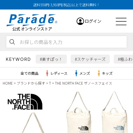
送料550円 3,980円(税込)以上で送料無料！
ログイン
会員登録
お気に入り
カート
#楽すぽっ！
#スケッチャーズ
#極ふ
KEYWORD
全ての商品
レディース
メンズ
キッズ
HOME
ブランドから探す
T
THE NORTH FACE ザノースフェイス
レディース
メンズ
すべての商品