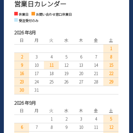
営業日カレンダー
※土日祝はお問い合わせ窓口休業日となります。
さい。
Instagram
Facebook
休業日
お問い合わせ窓口休業日
受注受付のみ
2026 年8月
日
月
火
水
木
金
土
1
2
3
4
5
6
7
8
9
10
11
12
13
14
15
16
17
18
19
20
21
22
23
24
25
26
27
28
29
30
31
2026 年9月
日
月
火
水
木
金
土
1
2
3
4
5
6
7
8
9
10
11
12