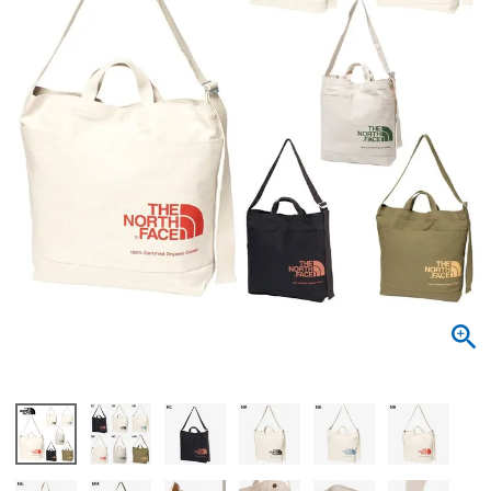
サンダル
キッズ
すべての商品
レインシューズ
サンダル
NEW
すべての商品
パンプス
レインシューズ
サンダル
SALE
スニーカー
すべての商品
スニーカー
レインシューズ
ローファー
レディース新入荷
バッグ
ビジネス・ドレスシューズ
すべての商品
スニーカー
カジュアルシューズ
メンズ新入荷
ローファー
レディースSALE
雑貨
スクール
すべての商品
ワークシューズ
キッズ新入荷
カジュアルシューズ
メンズSALE
フォーマル
リュック
詳細検索
ブーツ
すべての商品
ワークシューズ
キッズSALE
ブーツ
ボディバッグ
ウェア
ケア用品
ブーツ
店舗一覧
ハンドバッグ