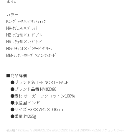
ます。
新規会員登録
カラー
KC-ﾌﾞﾗｯｸ×ｼﾅﾓﾝｽﾃｨｯｸ
会社概要
NK-ﾅﾁｭﾗﾙ×ﾌﾞﾗｯｸ
NB-ﾅﾁｭﾗﾙ×ｴｰｹﾞﾌﾞﾙｰ
プライバシーポリシー
NR-ﾅﾁｭﾗﾙ×ﾚｯﾄﾞｸﾚｲ
NG-ﾅﾁｭﾗﾙ×ﾋﾞﾝﾔｰﾄﾞｸﾞﾘｰﾝ
特定商取引法に基づく表示
MM-ﾐﾘﾀﾘｰｵﾘｰﾌﾞ×ﾊﾆｰﾏｽﾀｰﾄﾞ
お問い合わせ
■商品詳細
●ブランド名 THE NORTH FACE
●ブランド品番 NM82386
●素材 オーガニックコットン100％
●原産国 インド
●サイズ H38×W42×D10cm
●重量 約265g
検索用：#2022aw72 291948 291952 291950 291953 291951 291949 NM82261 ナチュラル 2way