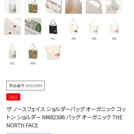
Parade
雑貨
Parade
ウェア
ご利用ガイド
ビジネスバッグ
SKECHERS
SKECHERS
Parade
new balance
会員サービス
トートバッグ
moz
KC
NK
NB
NR
SKECHERS
asics
ショルダーバッグ
new balance
お問い合わせ
GAP
瞬足
puma
財布
メルマガ購買
NG
MM
EDWIN
new balance
商品番号
00020094
営業日カレンダー
SALE
休業日
お問い合わせ窓口休業日
ザ ノースフェイス ショルダーバッグ オーガニック コッ
トン ショルダー NM82386 バッグ オーガニック THE
2026 年8月
NORTH FACE
日
月
火
水
木
金
土
1