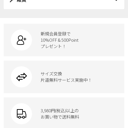
スニーカー
すべての商品
スニーカー
レインシューズ
ローファー
リュック
ビジネス・ドレスシューズ
すべての商品
スニーカー
カジュアルシューズ
ボディバッグ
新規会員登録で
ローファー
ケア用品
10%OFF & 500Point
スクール
ワークシューズ
プレゼント！
ハンドバッグ
カジュアルシューズ
雑貨
フォーマル
ブーツ
ビジネスバッグ
ワークシューズ
ブーツ
サイズ交換
ウェア
トートバッグ
ブーツ
片道無料サービス実施中！
Parade
ショルダーバッグ
Parade
ウェア
SKECHERS
財布
SKECHERS
3,980円(税込)以上の
Parade
new balance
お買い物で送料無料
moz
SKECHERS
asics