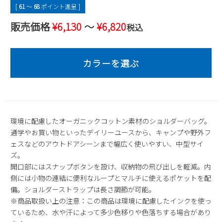
[
61
〜
68
ポイント進呈 ]
2
3
4
5
6
7
8
販売価格
¥
6,130
〜
¥
6,820
9
10
11
12
13
14
15
税込
16
17
18
19
20
21
22
23
24
25
26
27
28
29
30
31
2026 年9月
日
月
火
水
木
金
土
1
2
3
4
5
環境に配慮したオーガニックコットン素材のショルダーバッグ。
6
7
8
9
10
11
12
通学やお買い物といったデイリーユースから、キャンプや野外フ
13
14
15
16
17
18
19
ェスなどのアウトドアシーンまで幅広く使いやすい、中型サイ
ズ。
20
21
22
23
24
25
26
開口部にはスナップボタンを設け、収納物の飛び出しを軽減。内
27
28
29
30
側には小物の連結に便利なループとマルチに使えるポケットを配
備。ショルダーストラップは長さ調節が可能。
※商品取扱い上の注意：この商品は環境に配慮したインクを使っ
ているため、水や汗によって多少色移りや色落ちする場合があり