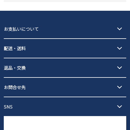
new balance
GAP
瞬足
puma
EDWIN
お支払いについて
new balance
クレジットカード決済、AmazonPay決済、
配送・送料
PayPay（オンライン決済）、代金引換のご利用が可能です。
詳しくは
ご利用ガイド
をご確認ください。
【宅配便】
【ネコポス】
返品・交換
北海道・本州・四国・九州…550円
全国一律…220円（税込）
沖縄…1,980円
発送日・送料詳細については
ご利用ガイド
を
履いてみないとわからない靴だからこそ、サイズ交換にかかる送料
3,980円（税込）以上お買い上げで送料無料
ご利用ください。
お問合せ先
の片道無料サービスを実施中！
3,980円（税込）以上お買い上げで送料1,425円
【サイズ交換期間延長のお知らせ】
メール :
info@parade-shoes.jp
ただいまギフト用としてのご利用が増えていることを受け、プレゼ
発送日・送料詳細については
ご利用ガイド
を
SNS
営業時間：11時～17時
ントとしても安心してご利用いただけるよう、サイズ交換の受付期
ご利用ください。
メールの返信につきましては、
間を「お届けから30日間」へと延長いたしました。
3営業日以内にさせていただいております。
商品到着後30日以内にメールにてお申し出ください。折り返し詳細
※お問い合わせは現在メール
で受け付けております。
なご案内をお送りいたします。詳しくは
ご利用ガイド
をご利用くだ