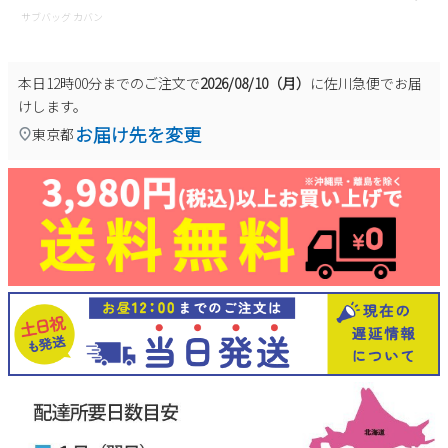
サブバッグ カバン
本日
12時00分
までのご注文で
2026/08/10（月）
に
佐川急便
でお届
けします。
お届け先を変更
東京都