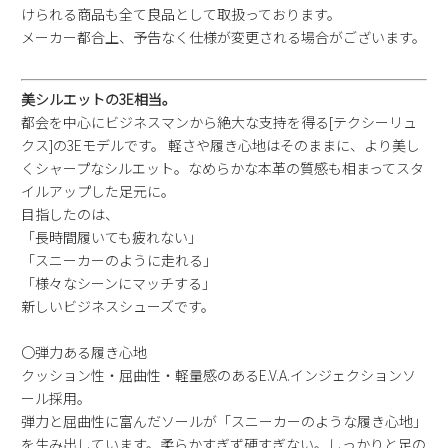
けられる商品も全て良品として取扱っております。
メーカー都合上、予告なく仕様が変更される場合がございます。
美シルエットの3E相当。
都会を中心にビジネスマンから絶大な支持を得る[テクシーリュ
クス]の3Eモデルです。 軽さや履き心地はそのままに、より美し
くシャープなシルエット。なめらかな本革の質感も相まってスタ
イルアップした足元に。
目指したのは、
「長時間履いても疲れない」
「スニーカーのように走れる」
「様々なシーンにマッチする」
新しいビジネスシューズです。
〇弾力ある履き心地
クッション性・屈曲性・軽量感のあるE.V.A.インジェクションソ
ール採用。
弾力と屈曲性に富んだソールが「スニーカーのような履き心地」
を生み出しています。柔らかすぎず硬すぎない。しっかりと足の