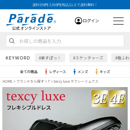
送料550円 3,980円(税込)以上で送料無料！
ログイン
会員登録
お気に入り
カート
#楽すぽっ！
#スケッチャーズ
#極ふ
KEYWORD
全ての商品
レディース
メンズ
キッズ
HOME
ブランドから探す
T
texcy luxe テクシーリュクス
レディース
メンズ
すべての商品