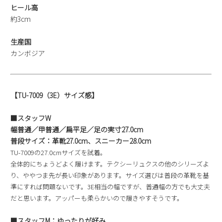
ヒール高
約3cm
生産国
カンボジア
【TU-7009（3E）サイズ感】
■スタッフW
幅普通／甲普通／扁平足／足の実寸27.0cm
普段サイズ：革靴27.0cm、スニーカー28.0cm
TU-7009の27.0cmサイズを試着。
全体的にちょうどよく履けます。テクシーリュクスの他のシリーズよ
り、ややつま先が長い印象があります。サイズ選びは普段の革靴を基
準にすれば問題ないです。3E相当の幅ですが、普通幅の方でも大丈夫
だと思います。アッパーも柔らかいので履きやすそうです。
■スタッフM：ゆったりが好み