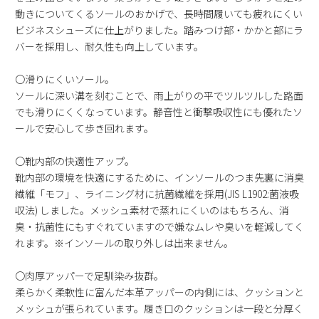
動きについてくるソールのおかげで、長時間履いても疲れにくい
ビジネスシューズに仕上がりました。踏みつけ部・かかと部にラ
バーを採用し、耐久性も向上しています。
〇滑りにくいソール。
ソールに深い溝を刻むことで、雨上がりの平でツルツルした路面
でも滑りにくくなっています。静音性と衝撃吸収性にも優れたソ
ールで安心して歩き回れます。
〇靴内部の快適性アップ。
靴内部の環境を快適にするために、インソールのつま先裏に消臭
繊維「モフ」、ライニング材に抗菌繊維を採用(JIS L1902:菌液吸
収法) しました。メッシュ素材で蒸れにくいのはもちろん、消
臭・抗菌性にもすぐれていますので嫌なムレや臭いを軽減してく
れます。※インソールの取り外しは出来ません。
〇肉厚アッパーで足馴染み抜群。
柔らかく柔軟性に富んだ本革アッパーの内側には、クッションと
メッシュが張られています。履き口のクッションは一段と分厚く