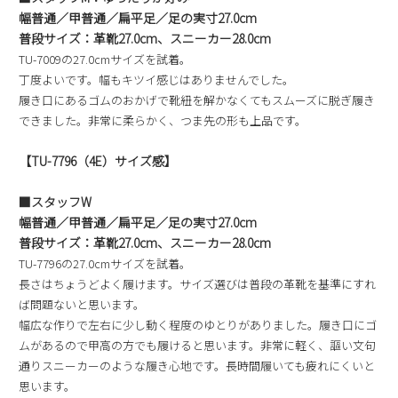
幅普通／甲普通／扁平足／足の実寸27.0cm
普段サイズ：革靴27.0cm、スニーカー28.0cm
TU-7009の27.0cmサイズを試着。
丁度よいです。幅もキツイ感じはありませんでした。
履き口にあるゴムのおかげで靴紐を解かなくてもスムーズに脱ぎ履き
できました。非常に柔らかく、つま先の形も上品です。
【TU-7796（4E）サイズ感】
■スタッフW
幅普通／甲普通／扁平足／足の実寸27.0cm
普段サイズ：革靴27.0cm、スニーカー28.0cm
TU-7796の27.0cmサイズを試着。
長さはちょうどよく履けます。サイズ選びは普段の革靴を基準にすれ
ば問題ないと思います。
幅広な作りで左右に少し動く程度のゆとりがありました。履き口にゴ
ムがあるので甲高の方でも履けると思います。非常に軽く、謳い文句
通りスニーカーのような履き心地です。長時間履いても疲れにくいと
思います。