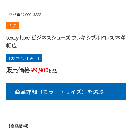
2
3
4
5
6
7
8
商品番号
00013888
9
10
11
12
13
14
15
16
17
18
19
20
21
22
人気
23
24
25
26
27
28
29
texcy luxe ビジネスシューズ フレキシブルドレス 本革
30
31
幅広
2026 年9月
[
99
ポイント進呈 ]
日
月
火
水
木
金
土
1
2
3
4
5
販売価格
¥
9,900
税込
6
7
8
9
10
11
12
13
14
15
16
17
18
19
20
21
22
23
24
25
26
27
28
29
30
【商品情報】