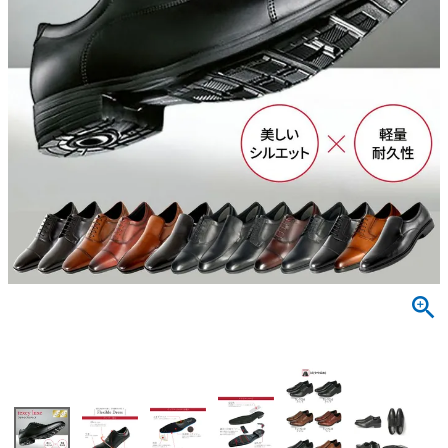
サンダル
キッズ
すべての商品
レインシューズ
サンダル
NEW
すべての商品
パンプス
レインシューズ
サンダル
SALE
スニーカー
すべての商品
スニーカー
レインシューズ
ローファー
レディース新入荷
バッグ
ビジネス・ドレスシューズ
すべての商品
スニーカー
カジュアルシューズ
メンズ新入荷
ローファー
レディースSALE
雑貨
スクール
すべての商品
ワークシューズ
キッズ新入荷
カジュアルシューズ
メンズSALE
フォーマル
リュック
詳細検索
ブーツ
すべての商品
ワークシューズ
キッズSALE
ブーツ
ボディバッグ
ウェア
ケア用品
ブーツ
店舗一覧
ハンドバッグ