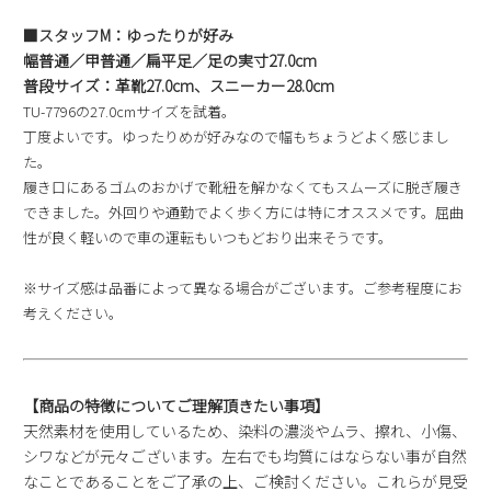
■スタッフM：ゆったりが好み
幅普通／甲普通／扁平足／足の実寸27.0cm
普段サイズ：革靴27.0cm、スニーカー28.0cm
TU-7796の27.0cmサイズを試着。
丁度よいです。ゆったりめが好みなので幅もちょうどよく感じまし
た。
履き口にあるゴムのおかげで靴紐を解かなくてもスムーズに脱ぎ履き
できました。外回りや通勤でよく歩く方には特にオススメです。屈曲
性が良く軽いので車の運転もいつもどおり出来そうです。
※サイズ感は品番によって異なる場合がございます。ご参考程度にお
考えください。
【商品の特徴についてご理解頂きたい事項】
天然素材を使用しているため、染料の濃淡やムラ、擦れ、小傷、
シワなどが元々ございます。左右でも均質にはならない事が自然
なことであることをご了承の上、ご検討ください。これらが見受