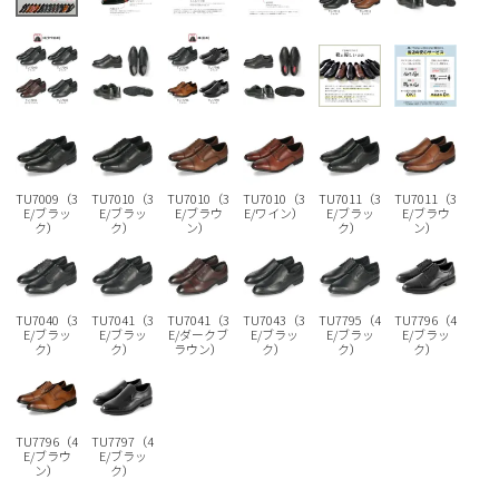
Parade
雑貨
Parade
ウェア
ご利用ガイド
ビジネスバッグ
SKECHERS
SKECHERS
Parade
new balance
会員サービス
トートバッグ
moz
SKECHERS
asics
ショルダーバッグ
new balance
お問い合わせ
GAP
瞬足
TU7009（3
TU7010（3
TU7010（3
TU7010（3
TU7011（3
TU7011（3
E/ブラッ
E/ブラッ
E/ブラウ
E/ワイン）
E/ブラッ
E/ブラウ
puma
財布
ク）
ク）
ン）
ク）
ン）
メルマガ購買
EDWIN
new balance
TU7040（3
TU7041（3
TU7041（3
TU7043（3
TU7795（4
TU7796（4
E/ブラッ
E/ブラッ
E/ダークブ
E/ブラッ
E/ブラッ
E/ブラッ
営業日カレンダー
ク）
ク）
ラウン）
ク）
ク）
ク）
休業日
お問い合わせ窓口休業日
2026 年8月
TU7796（4
TU7797（4
E/ブラウ
E/ブラッ
日
月
火
水
木
金
土
ン）
ク）
1