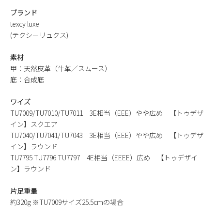
新規会員登録
ブランド
texcy luxe
(テクシーリュクス)
会社概要
素材
プライバシーポリシー
甲：天然皮革（牛革／スムース）
底：合成底
特定商取引法に基づく表示
ワイズ
TU7009/TU7010/TU7011 3E相当（EEE）やや広め 【トゥデザ
お問い合わせ
イン】スクエア
TU7040/TU7041/TU7043 3E相当（EEE）やや広め 【トゥデザ
イン】ラウンド
TU7795 TU7796 TU7797 4E相当（EEEE）広め 【トゥデザイ
ン】ラウンド
片足重量
約320g ※TU7009サイズ25.5cmの場合