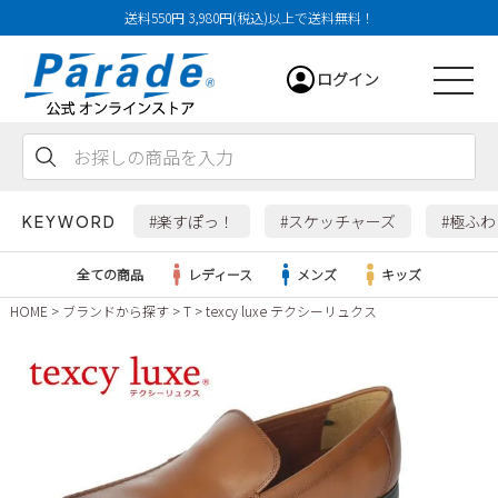
送料550円 3,980円(税込)以上で送料無料！
ログイン
会員登録
お気に入り
カート
#楽すぽっ！
#スケッチャーズ
#極ふ
KEYWORD
全ての商品
レディース
メンズ
キッズ
HOME
ブランドから探す
T
texcy luxe テクシーリュクス
レディース
メンズ
すべての商品