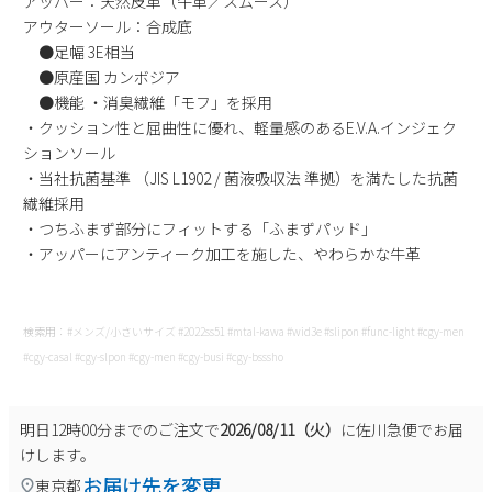
アッパー：天然皮革（牛革／スムース）
新規会員登録
アウターソール：合成底
●足幅 3E相当
●原産国 カンボジア
会社概要
●機能 ・消臭繊維「モフ」を採用
・クッション性と屈曲性に優れ、軽量感のあるE.V.A.インジェク
プライバシーポリシー
ションソール
・当社抗菌基準 （JIS L1902 / 菌液吸収法 準拠）を満たした抗菌
繊維採用
特定商取引法に基づく表示
・つちふまず部分にフィットする「ふまずパッド」
・アッパーにアンティーク加工を施した、やわらかな牛革
お問い合わせ
検索用：#メンズ/小さいサイズ #2022ss51 #mtal-kawa #wid3e #slipon #func-light #cgy-men
#cgy-casal #cgy-slpon #cgy-men #cgy-busi #cgy-bsssho
明日
12時00分
までのご注文で
2026/08/11（火）
に
佐川急便
でお届
けします。
お届け先を変更
東京都