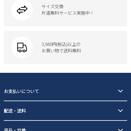
ブーツ
サイズ交換
ウェア
トートバッグ
ブーツ
片道無料サービス実施中！
Parade
ショルダーバッグ
Parade
ウェア
SKECHERS
財布
SKECHERS
3,980円(税込)以上の
Parade
new balance
お買い物で送料無料
moz
SKECHERS
asics
new balance
GAP
瞬足
puma
EDWIN
お支払いについて
new balance
クレジットカード決済、AmazonPay決済、
配送・送料
PayPay（オンライン決済）、代金引換のご利用が可能です。
詳しくは
ご利用ガイド
をご確認ください。
【宅配便】
【ネコポス】
返品・交換
北海道・本州・四国・九州…550円
全国一律…220円（税込）