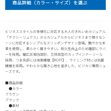
2
3
4
5
6
7
8
9
10
11
12
13
14
15
16
17
18
19
20
21
22
23
24
25
26
27
28
29
ビジネススタイルの多様化に対応する大人のきれいめカジュアル
30
31
「テクシーリュクス」からカジュアルからビジネスまで様々なシ
ーンに対応するシンプルなスリッポンデザイン登場。艶やかな本
2026 年9月
革を使用し、柔らかく履きやすい。耐久性向上のため踵部にラバ
日
月
火
水
木
金
土
ーを採用。幅広3E相当設計、立体成型のカップインナーソール
1
2
3
4
5
採用、つま先部には消臭繊維【MOFF】、ライニング材には抗菌
6
7
8
9
10
11
12
繊維を採用。やわらかな履き心地を追求した、ビジカジ兼用シュ
ーズです。
13
14
15
16
17
18
19
20
21
22
23
24
25
26
■商品詳細
27
28
29
30
●カラー
ブラウン
ブラック
●素材