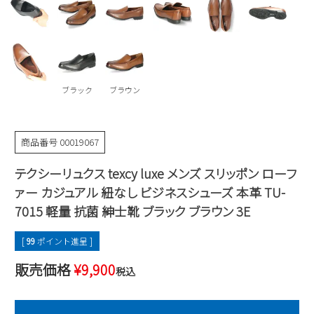
Parade
雑貨
Parade
ウェア
ご利用ガイド
ビジネスバッグ
SKECHERS
SKECHERS
Parade
new balance
会員サービス
トートバッグ
moz
ブラック
ブラウン
SKECHERS
asics
ショルダーバッグ
new balance
お問い合わせ
GAP
瞬足
puma
財布
商品番号
00019067
メルマガ購買
EDWIN
テクシーリュクス texcy luxe メンズ スリッポン ローフ
new balance
ァー カジュアル 紐なし ビジネスシューズ 本革 TU-
7015 軽量 抗菌 紳士靴 ブラック ブラウン 3E
営業日カレンダー
[
99
ポイント進呈 ]
休業日
お問い合わせ窓口休業日
販売価格
¥
9,900
税込
2026 年8月
日
月
火
水
木
金
土
1