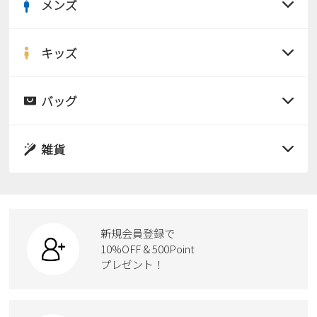
メンズ
すべての商品
サンダル
キッズ
すべての商品
レインシューズ
サンダル
バッグ
すべての商品
パンプス
レインシューズ
サンダル
雑貨
スニーカー
すべての商品
スニーカー
レインシューズ
ローファー
リュック
ビジネス・ドレスシューズ
すべての商品
スニーカー
カジュアルシューズ
ボディバッグ
新規会員登録で
ローファー
ケア用品
10%OFF & 500Point
スクール
ワークシューズ
プレゼント！
ハンドバッグ
カジュアルシューズ
雑貨
フォーマル
ブーツ
ビジネスバッグ
ワークシューズ