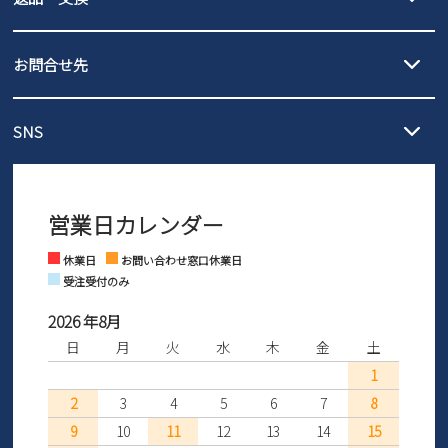
沖縄…1,980円
発送日・送料詳細については
ご利用ガイド
を
履いてみないとわからない靴だからこそ、サイズ交換にかかる送料
3,980円（税込）以上お買い上げで送料無料
ご利用ください。
お問合せ先
の片道無料サービスを実施中！
3,980円（税込）以上お買い上げで送料1,425円
【サイズ交換期間延長のお知らせ】
メール :
info@parade-shoes.jp
ただいまギフト用としてのご利用が増えていることを受け、プレゼ
発送日・送料詳細については
ご利用ガイド
を
SNS
営業時間：11時～17時
ントとしても安心してご利用いただけるよう、サイズ交換の受付期
ご利用ください。
メールの返信につきましては、
間を「お届けから30日間」へと延長いたしました。
3営業日以内にさせていただいております。
商品到着後30日以内にメールにてお申し出ください。折り返し詳細
※お問い合わせは現在メール
で受け付けております。
なご案内をお送りいたします。詳しくは
ご利用ガイド
をご利用くだ
営業日カレンダー
※土日祝はお問い合わせ窓口休業日となります。
さい。
Instagram
Facebook
休業日
お問い合わせ窓口休業日
受注受付のみ
2026 年8月
日
月
火
水
木
金
土
1
2
3
4
5
6
7
8
9
10
11
12
13
14
15