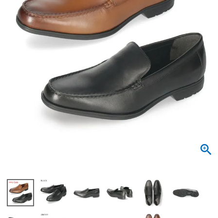
サンダル
キッズ
すべての商品
レインシューズ
サンダル
NEW
すべての商品
パンプス
レインシューズ
サンダル
SALE
スニーカー
すべての商品
スニーカー
レインシューズ
ローファー
レディース新入荷
バッグ
ビジネス・ドレスシューズ
すべての商品
スニーカー
カジュアルシューズ
メンズ新入荷
ローファー
レディースSALE
雑貨
スクール
すべての商品
ワークシューズ
キッズ新入荷
カジュアルシューズ
メンズSALE
フォーマル
リュック
詳細検索
ブーツ
すべての商品
ワークシューズ
キッズSALE
ブーツ
ボディバッグ
ウェア
ケア用品
ブーツ
店舗一覧
ハンドバッグ