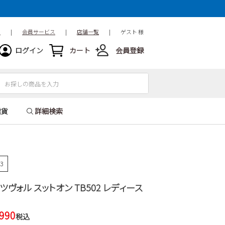
ド
|
会員サービス
|
店舗一覧
|
ゲスト 様
ログイン
カート
会員登録
雑貨
詳細検索
23
all ツヴォル スットオン TB502 レディース
,990
税込