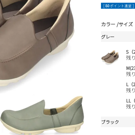
[
80
ポイント進呈 ]
カラー
サイズ
グレー
S（2
残
M(23
残
L（2
残
LL（
残
ブラック