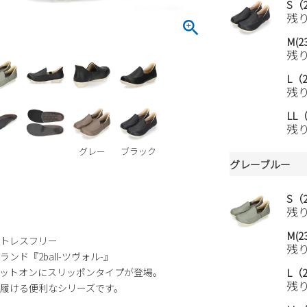
S（2
残
M(23
残
L（2
残
LL（
残
グレー
ブラック
グレーブルー
S（2
残
M(23
トレスフリー
残
ド『2ball-ツヴォル-』
ットオンにスリッポンタイプが登場。
L（2
残
履ける便利なシリーズです。