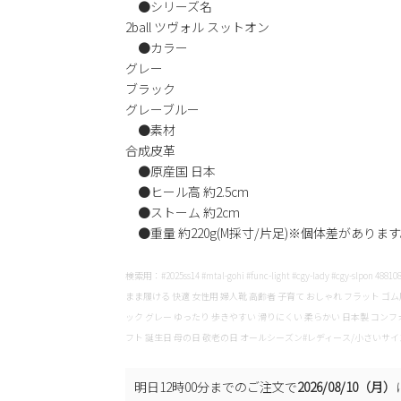
●シリーズ名
2ball ツヴォル スットオン
●カラー
グレー
ブラック
グレーブルー
●素材
合成皮革
●原産国 日本
●ヒール高 約2.5cm
●ストーム 約2cm
●重量 約220g(M採寸/片足)※個体差がありま
検索用：#2025ss14 #mtal-gohi #func-light #cgy-lady #cgy-s
まま履ける 快適 女性用 婦人靴 高齢者 子育て おしゃれ フラット 
ック グレー ゆったり 歩きやすい 滑りにくい 柔らかい 日本製 コンフ
フト 誕生日 母の日 敬老の日 オールシーズン#レディース/小さいサイ
明日
12時00分
までのご注文で
2026/08/10（月）