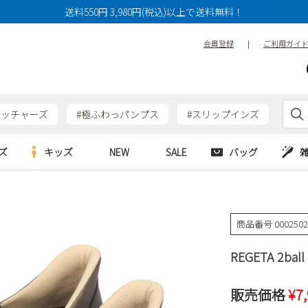
送料550円 3,980円(税込)以上で送料無料！
会員登録
|
ご利用ガイ
ケッチャーズ
#極ふわっパンプス
#スリップインズ
ズ
キッズ
NEW
SALE
バッグ
e
Parade
Parade
アルシューズ
バッグ
カジュアルシューズ
HERS
SKECHERS
SKECHERS
商品番号
000250
シューズ
ダーバッグ
ワークシューズ
alance
moz
GAP
REGETA 2b
new balance
EDWIN
ブーツ
puma
new balance
ウェア
販売価格
¥
7