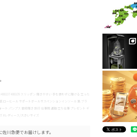
す。
lpon 488108 488107 488109 スリッポン 履きやすい 手を使わずに履ける 立った
ゴム底 ローヒール サポートボールサスペンションインソール 黒 ブラ
ォート パンプス 普段履き 旅行 仕事用 通勤 立ち仕事 プレゼント ギ
ズ #レディース/大きいサイズ
に
佐川急便
でお届けします。