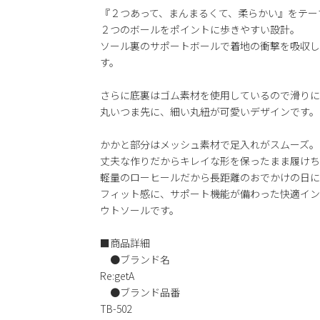
『２つあって、まんまるくて、柔らかい』をテー
２つのボールをポイントに歩きやすい設計。
ソール裏のサポートボールで着地の衝撃を吸収し
す。
さらに底裏はゴム素材を使用しているので滑りに
丸いつま先に、細い丸紐が可愛いデザインです。
かかと部分はメッシュ素材で足入れがスムーズ。
丈夫な作りだからキレイな形を保ったまま履けち
軽量のローヒールだから長距離のおでかけの日に
フィット感に、サポート機能が備わった快適イン
ウトソールです。
■商品詳細
●ブランド名
Re:getA
●ブランド品番
TB-502