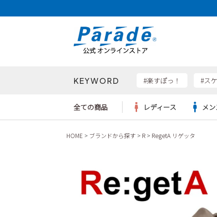
KEYWORD
検索
#楽すぽっ！
#ス
全ての商品
レディース
メン
HOME
ブランドから探す
R
RegetA リゲッタ
Parad
サンダル
サンダル
サンダル
レディース新入荷
レディースSALE
リュック
ケア用品
カジュ
トート
SKEC
レインシューズ
レインシューズ
レインシューズ
メンズ新入荷
メンズSALE
ボディバッグ
雑貨
ワーク
ショル
new b
asics
パンプス
スニーカー
スニーカー
キッズ新入荷
キッズSALE
ハンドバッグ
ブーツ
財布
瞬足
スニーカー
ビジネス・ドレスシューズ
スクール
ビジネスバッグ
ウェア
ローファー
ローファー
フォーマル