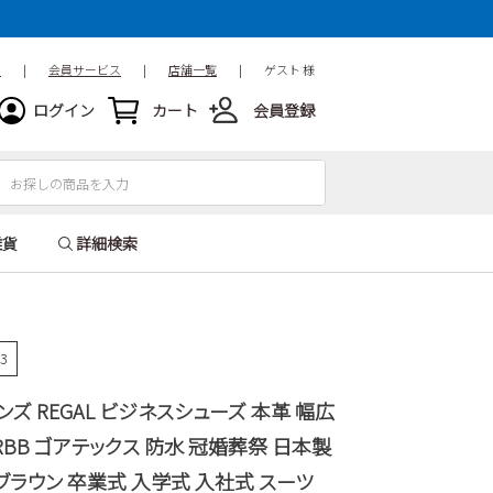
ド
|
会員サービス
|
店舗一覧
|
ゲスト 様
ログイン
カート
会員登録
雑貨
詳細検索
13
ンズ REGAL ビジネスシューズ 本革 幅広
4HRBB ゴアテックス 防水 冠婚葬祭 日本製
 ブラウン 卒業式 入学式 入社式 スーツ