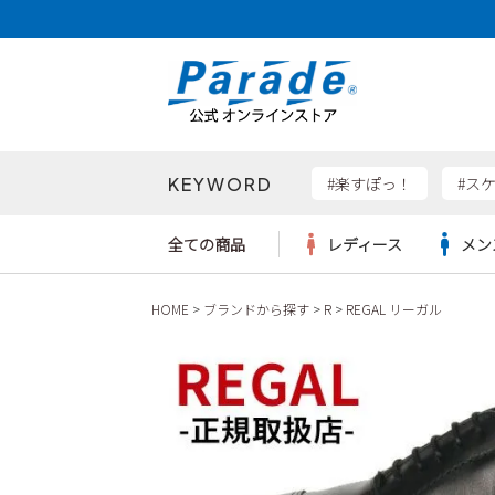
KEYWORD
検索
#楽すぽっ！
#ス
全ての商品
レディース
メン
HOME
ブランドから探す
R
REGAL リーガル
Parad
サンダル
サンダル
サンダル
レディース新入荷
レディースSALE
リュック
ケア用品
カジュ
トート
SKEC
レインシューズ
レインシューズ
レインシューズ
メンズ新入荷
メンズSALE
ボディバッグ
雑貨
ワーク
ショル
new b
asics
パンプス
スニーカー
スニーカー
キッズ新入荷
キッズSALE
ハンドバッグ
ブーツ
財布
瞬足
スニーカー
ビジネス・ドレスシューズ
スクール
ビジネスバッグ
ウェア
ローファー
ローファー
フォーマル