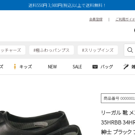
送料550円 3,980円(税込)以上で送料無料！
会員登録
|
ご利用ガイ
ケッチャーズ
#極ふわっパンプス
#スリップインズ
ズ
キッズ
NEW
SALE
バッグ
e
Parade
Parade
アルシューズ
バッグ
カジュアルシューズ
HERS
SKECHERS
SKECHERS
商品番号
000000
シューズ
ダーバッグ
ワークシューズ
alance
moz
GAP
リーガル 靴 メ
new balance
EDWIN
ブーツ
puma
new balance
35HRBB 3
ウェア
紳士 ブラック