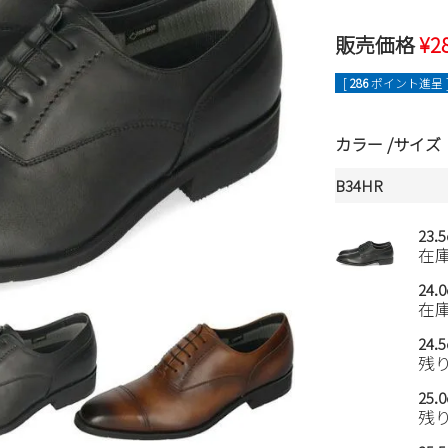
販売価格
¥
2
[
286
ポイント進呈 
カラー
サイズ
B34HR
23.
在
24.
在
24.
残
25.
残