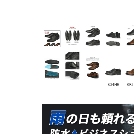
B34HR
BR3