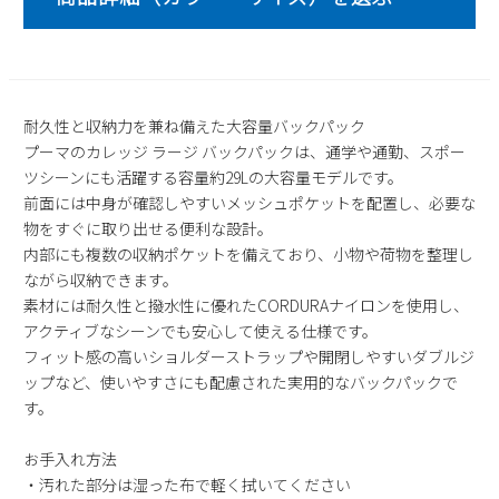
2
3
4
5
6
7
8
9
10
11
12
13
14
15
16
17
18
19
20
21
22
23
24
25
26
27
28
29
耐久性と収納力を兼ね備えた大容量バックパック
プーマのカレッジ ラージ バックパックは、通学や通勤、スポー
30
31
ツシーンにも活躍する容量約29Lの大容量モデルです。
2026 年9月
前面には中身が確認しやすいメッシュポケットを配置し、必要な
物をすぐに取り出せる便利な設計。
日
月
火
水
木
金
土
内部にも複数の収納ポケットを備えており、小物や荷物を整理し
1
2
3
4
5
ながら収納できます。
6
7
8
9
10
11
12
素材には耐久性と撥水性に優れたCORDURAナイロンを使用し、
13
14
15
16
17
18
19
アクティブなシーンでも安心して使える仕様です。
20
21
22
23
24
25
26
フィット感の高いショルダーストラップや開閉しやすいダブルジ
ップなど、使いやすさにも配慮された実用的なバックパックで
27
28
29
30
す。
お手入れ方法
・汚れた部分は湿った布で軽く拭いてください