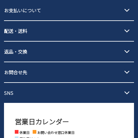
EDWIN
お支払いについて
new balance
クレジットカード決済、AmazonPay決済、
配送・送料
PayPay（オンライン決済）、代金引換のご利用が可能です。
詳しくは
ご利用ガイド
をご確認ください。
【宅配便】
【ネコポス】
返品・交換
北海道・本州・四国・九州…550円
全国一律…220円（税込）
沖縄…1,980円
発送日・送料詳細については
ご利用ガイド
を
履いてみないとわからない靴だからこそ、サイズ交換にかかる送料
3,980円（税込）以上お買い上げで送料無料
ご利用ください。
お問合せ先
の片道無料サービスを実施中！
3,980円（税込）以上お買い上げで送料1,425円
【サイズ交換期間延長のお知らせ】
メール :
info@parade-shoes.jp
ただいまギフト用としてのご利用が増えていることを受け、プレゼ
発送日・送料詳細については
ご利用ガイド
を
SNS
営業時間：11時～17時
ントとしても安心してご利用いただけるよう、サイズ交換の受付期
ご利用ください。
メールの返信につきましては、
間を「お届けから30日間」へと延長いたしました。
3営業日以内にさせていただいております。
商品到着後30日以内にメールにてお申し出ください。折り返し詳細
※お問い合わせは現在メール
で受け付けております。
なご案内をお送りいたします。詳しくは
ご利用ガイド
をご利用くだ
営業日カレンダー
※土日祝はお問い合わせ窓口休業日となります。
さい。
Instagram
Facebook
休業日
お問い合わせ窓口休業日