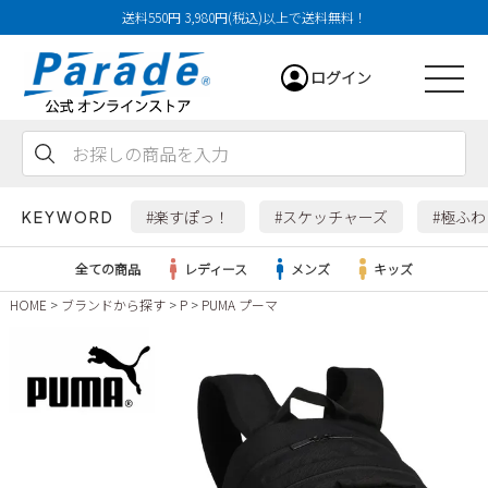
送料550円 3,980円(税込)以上で送料無料！
ログイン
会員登録
お気に入り
カート
#楽すぽっ！
#スケッチャーズ
#極ふ
KEYWORD
全ての商品
レディース
メンズ
キッズ
HOME
ブランドから探す
P
PUMA プーマ
レディース
メンズ
すべての商品