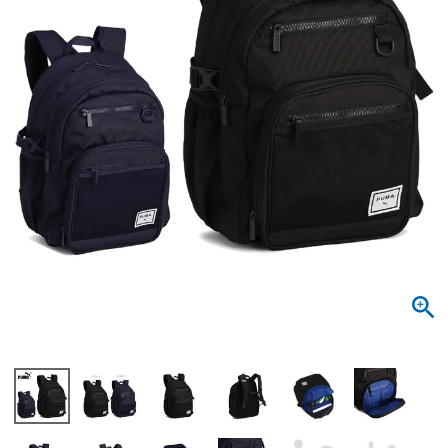
サンダル
キッズ
すべての商品
レインシューズ
サンダル
NEW
すべての商品
パンプス
レインシューズ
サンダル
SALE
スニーカー
すべての商品
スニーカー
レインシューズ
ローファー
レディース新入荷
バッグ
ビジネス・ドレスシューズ
すべての商品
スニーカー
カジュアルシューズ
メンズ新入荷
ローファー
レディースSALE
雑貨
スクール
すべての商品
ワークシューズ
キッズ新入荷
カジュアルシューズ
メンズSALE
フォーマル
リュック
詳細検索
ブーツ
すべての商品
ワークシューズ
キッズSALE
ブーツ
ボディバッグ
ウェア
ケア用品
ブーツ
店舗一覧
ハンドバッグ