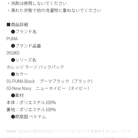
・洗剤は使用しないでください
新規会員登録
・濡れた状態で他の洗濯物と重ねないでください
会社概要
■商品詳細
●ブランド名
PUMA
プライバシーポリシー
●ブランド品番
091865
特定商取引法に基づく表示
●シリーズ名
カレッジ ラージ バックパック
●カラー
お問い合わせ
01-PUMA Black プーマブラック（ブラック）
02-New Navy ニューネイビー（ネイビー）
●素材
本体：ポリエステル100%
裏地：ポリエステル100%
●原産国 ベトナム
検索用：#2026ss72 486552 486553 バックパック ユニセックス 夏 春 秋 冬 オールシーズン 入