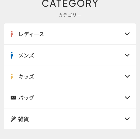
CATEGORY
カテゴリー
レディース
メンズ
すべての商品
サンダル
キッズ
すべての商品
レインシューズ
サンダル
バッグ
すべての商品
パンプス
レインシューズ
サンダル
雑貨
スニーカー
すべての商品
スニーカー
レインシューズ
ローファー
リュック