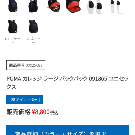
Parade
雑貨
Parade
ウェア
ご利用ガイド
ビジネスバッグ
SKECHERS
SKECHERS
Parade
new balance
会員サービス
トートバッグ
moz
01-ブラッ
02-ネイビ
SKECHERS
asics
ク
ー
ショルダーバッグ
new balance
お問い合わせ
GAP
瞬足
puma
財布
メルマガ購買
商品番号
00025687
EDWIN
PUMA カレッジ ラージ バックパック 091865 ユニセッ
new balance
クス
営業日カレンダー
[
88
ポイント進呈 ]
休業日
お問い合わせ窓口休業日
販売価格
¥
8,800
税込
2026 年8月
日
月
火
水
木
金
土
1