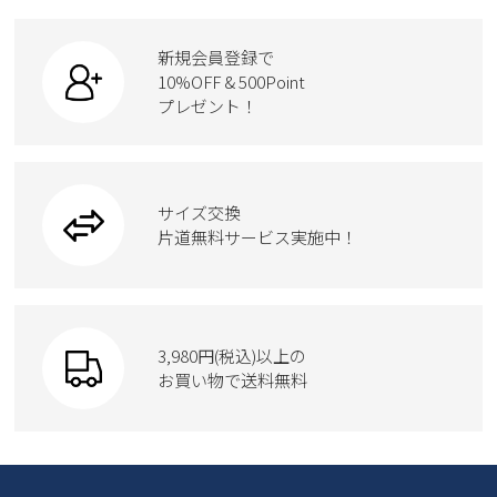
ビジネス・ドレスシューズ
すべての商品
スニーカー
カジュアルシューズ
ボディバッグ
新規会員登録で
ローファー
ケア用品
10%OFF & 500Point
スクール
ワークシューズ
プレゼント！
ハンドバッグ
カジュアルシューズ
雑貨
フォーマル
ブーツ
ビジネスバッグ
ワークシューズ
ブーツ
サイズ交換
ウェア
トートバッグ
ブーツ
片道無料サービス実施中！
Parade
ショルダーバッグ
Parade
ウェア
SKECHERS
財布
SKECHERS
3,980円(税込)以上の
Parade
new balance
お買い物で送料無料
moz
SKECHERS
asics
new balance
GAP
瞬足
puma