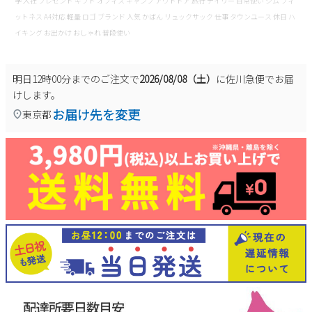
学 入社 プレゼント ギフト オフィス キャンプ アウトドア 旅行 デイリー 日常使い ジム フィ
ットネス A4対応 軽量 ロゴ ブランド 人気 かばん リュックサック 仕事 タウンユース 休日 ハ
イキング お出かけ おしゃれ 普段使い
明日
12時00分
までのご注文で
2026/08/08（土）
に
佐川急便
でお届
けします。
お届け先を変更
東京都