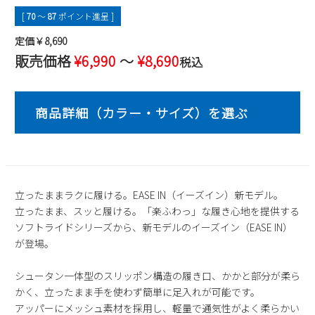
2
3
4
5
6
7
8
[
70
〜
87
ポイント進呈 ]
9
10
11
12
13
14
15
定価￥8,690
16
17
18
19
20
21
22
販売価格
¥
6,990
〜
¥
8,690
税込
23
24
25
26
27
28
29
30
31
2026 年9月
日
月
火
水
木
金
土
1
2
3
4
5
6
7
8
9
10
11
12
立ったままラクに履ける。EASE IN（イーズイン）新モデル。
13
14
15
16
17
18
19
立ったまま、スッと履ける。「楽ふわっ」な履き心地を提供する
20
21
22
23
24
25
26
ソフトライドシリーズから、新モデルのイーズイン（EASE IN）
27
28
29
30
が登場。
シュータン一体型のスリッポン構造の履き口、かかと部分が柔ら
かく、立ったまま手を使わず簡単に足入れが可能です。
アッパーにメッシュ素材を採用し、軽量で通気性がよく柔らかい