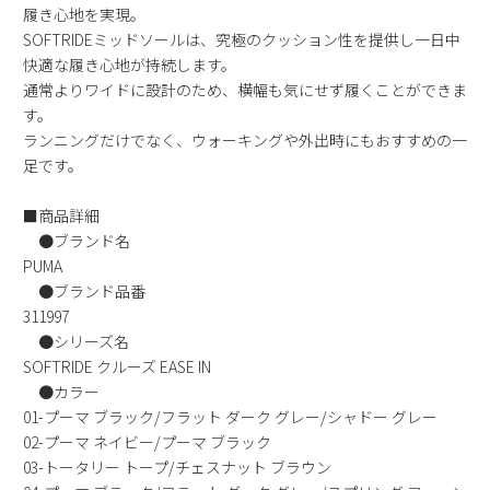
履き心地を実現。
新規会員登録
SOFTRIDEミッドソールは、究極のクッション性を提供し一日中
快適な履き心地が持続します。
会社概要
通常よりワイドに設計のため、横幅も気にせず履くことができま
す。
ランニングだけでなく、ウォーキングや外出時にもおすすめの一
プライバシーポリシー
足です。
特定商取引法に基づく表示
■商品詳細
●ブランド名
お問い合わせ
PUMA
●ブランド品番
311997
●シリーズ名
SOFTRIDE クルーズ EASE IN
●カラー
01-プーマ ブラック/フラット ダーク グレー/シャドー グレー
02-プーマ ネイビー/プーマ ブラック
03-トータリー トープ/チェスナット ブラウン