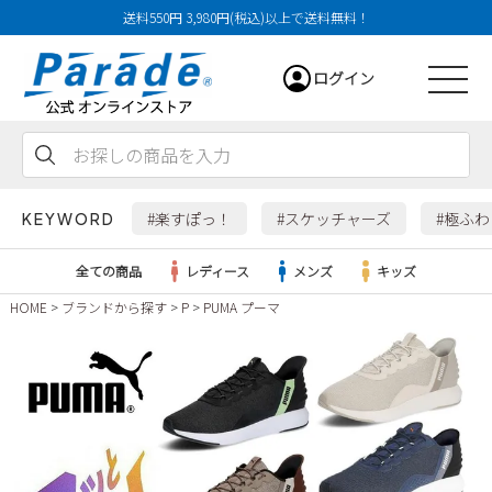
送料550円 3,980円(税込)以上で送料無料！
ログイン
会員登録
お気に入り
カート
#楽すぽっ！
#スケッチャーズ
#極ふ
KEYWORD
全ての商品
レディース
メンズ
キッズ
HOME
ブランドから探す
P
PUMA プーマ
レディース
メンズ
すべての商品