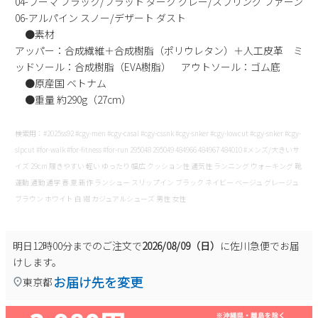
04-プーマ ブラック/フラット ダーク グレー/スプリング ファーン
06-アルパイン スノー/デザート ダスト
●素材
アッパー：合成繊維＋合成樹脂（ポリウレタン）＋人工皮革 ミ
ッドソール：合成樹脂（EVA樹脂） アウトソール：ゴム底
●原産国 ベトナム
●重量 約290g（27cm）
検索用：#2025ss92 #cgy-men #cgy-casal #cgy-cssnk #cgy-snker #cgy-lowcut #cgy-snker #cgy-
slpcut #for-walk #for-fitness #for-run 295048 295049 484966 484967 484010 #メンズ/大きいサ
イズ 29cm 履きやすい 軽い ゆったり 幅広 クッション性 通気性 ランニング ウォーキング 靴
運動 通勤 通学 春 夏 新作 ランシュー スリップイン ブラック ネイビー ベージュ グレージュ
ブラウン ホワイト 白 紺 カジュアルシューズ 男性 女性
明日
12時00分
までのご注文で
2026/08/09（日）
に
佐川急便
でお届
けします。
お届け先を変更
東京都