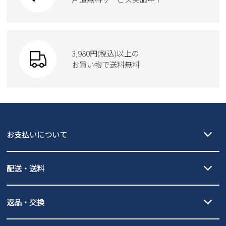
Parade
ショルダーバッグ
Parade
ウェア
SKECHERS
財布
SKECHERS
3,980円(税込)以上の
Parade
new balance
お買い物で送料無料
moz
SKECHERS
asics
new balance
GAP
瞬足
puma
EDWIN
お支払いについて
new balance
クレジットカード決済、AmazonPay決済、
配送・送料
PayPay（オンライン決済）、代金引換のご利用が可能です。
詳しくは
ご利用ガイド
をご確認ください。
【宅配便】
【ネコポス】
返品・交換
北海道・本州・四国・九州…550円
全国一律…220円（税込）
沖縄…1,980円
発送日・送料詳細については
ご利用ガイド
を
履いてみないとわからない靴だからこそ、サイズ交換にかかる送料