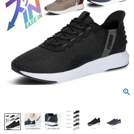
サンダル
キッズ
すべての商品
レインシューズ
サンダル
NEW
すべての商品
パンプス
レインシューズ
サンダル
SALE
スニーカー
すべての商品
スニーカー
レインシューズ
ローファー
レディース新入荷
バッグ
ビジネス・ドレスシューズ
すべての商品
スニーカー
カジュアルシューズ
メンズ新入荷
ローファー
レディースSALE
雑貨
スクール
すべての商品
ワークシューズ
キッズ新入荷
カジュアルシューズ
メンズSALE
フォーマル
リュック
詳細検索
ブーツ
すべての商品
ワークシューズ
キッズSALE
ブーツ
ボディバッグ
ウェア
ケア用品
ブーツ
店舗一覧
ハンドバッグ