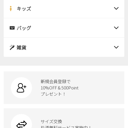
サンダル
キッズ
すべての商品
レインシューズ
サンダル
バッグ
すべての商品
パンプス
レインシューズ
サンダル
雑貨
スニーカー
すべての商品
スニーカー
レインシューズ
ローファー
リュック
ビジネス・ドレスシューズ
すべての商品
スニーカー
カジュアルシューズ
ボディバッグ
新規会員登録で
ローファー
ケア用品
10%OFF & 500Point
スクール
ワークシューズ
プレゼント！
ハンドバッグ
カジュアルシューズ
雑貨
フォーマル
ブーツ
ビジネスバッグ
ワークシューズ
ブーツ
サイズ交換
ウェア
トートバッグ
ブーツ
片道無料サービス実施中！