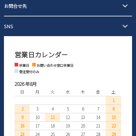
3,980円（税込）以上お買い上げで送料無料
ご利用ください。
お問合せ先
の片道無料サービスを実施中！
3,980円（税込）以上お買い上げで送料1,425円
【サイズ交換期間延長のお知らせ】
メール :
info@parade-shoes.jp
ただいまギフト用としてのご利用が増えていることを受け、プレゼ
発送日・送料詳細については
ご利用ガイド
を
SNS
営業時間：11時～17時
ントとしても安心してご利用いただけるよう、サイズ交換の受付期
ご利用ください。
メールの返信につきましては、
間を「お届けから30日間」へと延長いたしました。
3営業日以内にさせていただいております。
商品到着後30日以内にメールにてお申し出ください。折り返し詳細
※お問い合わせは現在メール
で受け付けております。
なご案内をお送りいたします。詳しくは
ご利用ガイド
をご利用くだ
営業日カレンダー
※土日祝はお問い合わせ窓口休業日となります。
さい。
Instagram
Facebook
休業日
お問い合わせ窓口休業日
受注受付のみ
2026 年8月
日
月
火
水
木
金
土
1
2
3
4
5
6
7
8
9
10
11
12
13
14
15
16
17
18
19
20
21
22
23
24
25
26
27
28
29