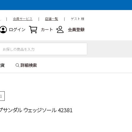
ド
|
会員サービス
|
店舗一覧
|
ゲスト 様
ログイン
カート
会員登録
雑貨
詳細検索
91
ップサンダル ウェッジソール 42381