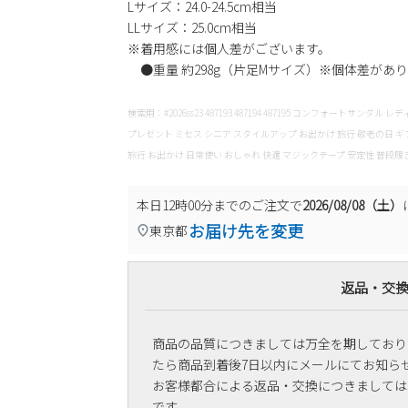
Lサイズ：24.0-24.5cm相当
LLサイズ：25.0cm相当
※着用感には個人差がございます。
●重量 約298g（片足Mサイズ）※個体差があ
検索用：#2026ss23 487193 487194 487195 コンフォートサ
プレゼント ミセス シニア スタイルアップ お出かけ 旅行 敬老の日 ギ
旅行 お出かけ 日常使い おしゃれ 快適 マジックテープ 安定性 普段履
本日
12時00分
までのご注文で
2026/08/08（土）
お届け先を変更
東京都
返品・交
商品の品質につきましては万全を期しており
たら商品到着後7日以内にメールにてお知ら
お客様都合による返品・交換につきましては
です。