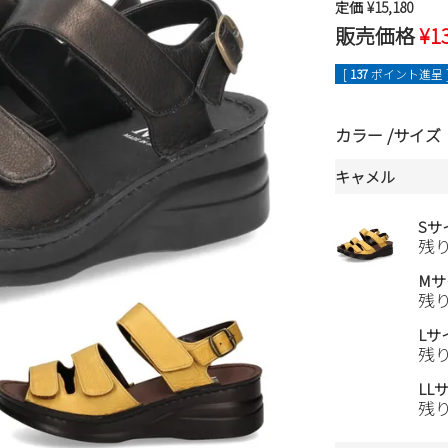
定価
¥
15,180
販売価格
¥
1
[
137
ポイント進呈 
カラー
サイズ
キャメル
Sサ
残
Mサ
残
Lサ
残
LL
残