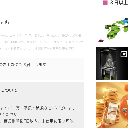
ります。
ンダル レディースシューズ 婦人靴 軽い 柔らかい 疲れにくい 幅広対応 母の日
フト 贈り物 柔らかい 春 夏 秋 コンフォートサンダル 日常使い 国産
き フィット感 疲れにくい 女性 調整可能 外反母趾 甲高 厚底
に
佐川急便
でお届けします。
換について
ますが、万一不良・破損などがございまし
せください。
、商品到着後7日以内、未使用に限り可能