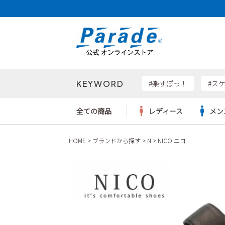
KEYWORD
検索
#楽すぽっ！
#ス
全ての商品
レディース
メン
HOME
ブランドから探す
N
NICO ニコ
Parad
サンダル
サンダル
サンダル
レディース新入荷
レディースSALE
リュック
ケア用品
カジュ
トート
SKEC
レインシューズ
レインシューズ
レインシューズ
メンズ新入荷
メンズSALE
ボディバッグ
雑貨
ワーク
ショル
new b
asics
パンプス
スニーカー
スニーカー
キッズ新入荷
キッズSALE
ハンドバッグ
ブーツ
財布
瞬足
スニーカー
ビジネス・ドレスシューズ
スクール
ビジネスバッグ
ウェア
ローファー
ローファー
フォーマル