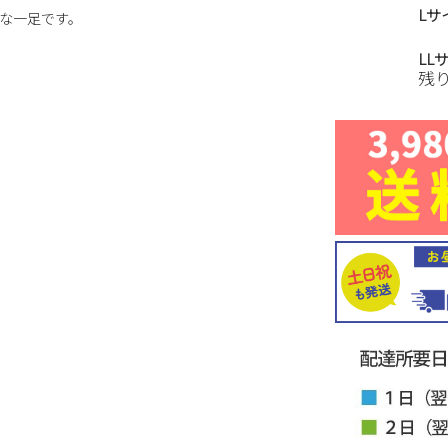
Lサ
な一足です。
LL
残