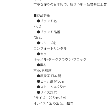
丁寧な作りの日本製で、履き心地・品質共に上質
■商品詳細
●ブランド名
NICO
●ブランド品番
42381
●シリーズ名
コンフォートサンダル
●カラー
キャメル/ダークブラウン/ブラック
●素材
本革/合成底
●原産国 日本製
●ヒール高 約5cm
●ストーム 約2.5cm
●サイズ対応
Sサイズ：22.5cm相当
Mサイズ：23.0-23.5cm相当