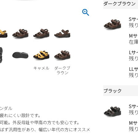
ダークブラウン
Sサ
残
Mサ
在
Lサ
残
キャメル
ダークブ
LL
ラウン
残
ブラック
Sサ
ンダル
残
疲れにくい設計です。
可能。外反母趾や甲高の方でも安心です。
Mサ
残
ばず汎用性があり、幅広い年代の方にオススメ