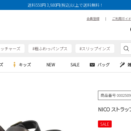
送料550円 3,980円(税込)以上で送料無料！
会員登録
|
ご利用ガイ
ケッチャーズ
#極ふわっパンプス
#スリップインズ
ズ
キッズ
NEW
SALE
バッグ
e
Parade
Parade
アルシューズ
バッグ
カジュアルシューズ
HERS
SKECHERS
SKECHERS
商品番号
000258
シューズ
ダーバッグ
ワークシューズ
alance
moz
GAP
NICO ストラ
new balance
EDWIN
ブーツ
puma
new balance
ウェア
SALE