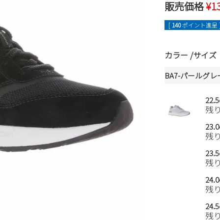
販売価格
¥
1
[
140
ポイント進呈 
カラー
サイズ
BA7-パールグレ
22.
残
23.
残
23.
残
24.
残
24.
残