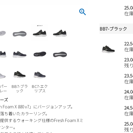
25.
在
BB7-ブラック
22.
在
23.
残
23.
在
-パー
BB7-ブラ
BC7-エク
レー
ック
リプス
24.
在
ーズ
 Foam X 880 v7」にバージョンアップ。
24.
在
落ち着いたカラーリング。
るウォーキング仕様のFresh Foam Xミ
25.
ウンター。
残