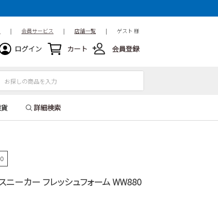
ド
|
会員サービス
|
店舗一覧
|
ゲスト 様
ログイン
カート
会員登録
雑貨
詳細検索
70
ce スニーカー フレッシュフォーム WW880