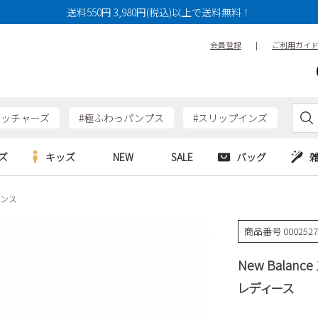
送料550円 3,980円(税込)以上で送料無料！
会員登録
|
ご利用ガイ
ケッチャーズ
#極ふわっパンプス
#スリップインズ
ズ
キッズ
NEW
SALE
バッグ
ランス
e
Parade
Parade
アルシューズ
バッグ
カジュアルシューズ
HERS
SKECHERS
SKECHERS
商品番号
000252
シューズ
ダーバッグ
ワークシューズ
alance
moz
GAP
New Balan
new balance
EDWIN
ブーツ
puma
new balance
レディース
ウェア