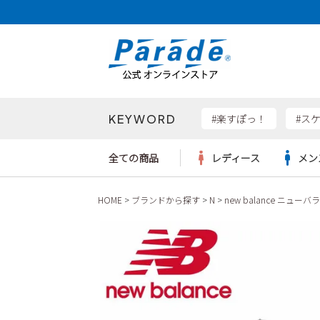
KEYWORD
検索
#楽すぽっ！
#ス
全ての商品
レディース
メン
HOME
ブランドから探す
N
new balance ニューバ
Parad
サンダル
サンダル
サンダル
レディース新入荷
レディースSALE
リュック
ケア用品
カジュ
トート
SKEC
レインシューズ
レインシューズ
レインシューズ
メンズ新入荷
メンズSALE
ボディバッグ
雑貨
ワーク
ショル
new b
asics
パンプス
スニーカー
スニーカー
キッズ新入荷
キッズSALE
ハンドバッグ
ブーツ
財布
瞬足
スニーカー
ビジネス・ドレスシューズ
スクール
ビジネスバッグ
ウェア
ローファー
ローファー
フォーマル