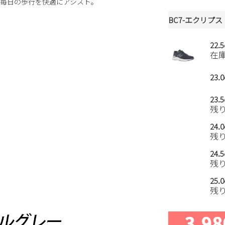
毎日の歩行を快適にアシスト。
BC7-エクリプス
22.
在
23.
23.
残
24.
残
24.
残
25.
残