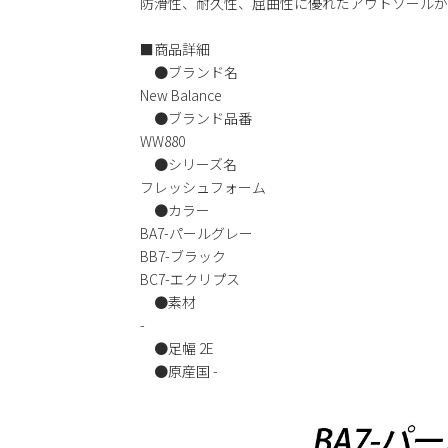
防滑性、耐久性、屈曲性に優れたアウトソールが
■商品詳細
●ブランド名
New Balance
●ブランド品番
WW880
●シリーズ名
フレッシュフォーム
●カラー
BA7-パールグレー
BB7-ブラック
BC7-エクリプス
●素材
-
●足幅 2E
●原産国 -