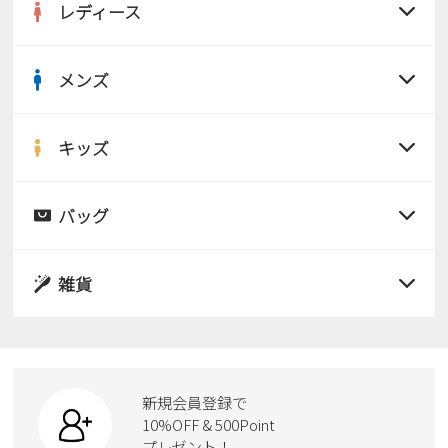
レディース
メンズ
すべての商品
サンダル
キッズ
すべての商品
レインシューズ
サンダル
バッグ
すべての商品
パンプス
レインシューズ
サンダル
雑貨
スニーカー
すべての商品
スニーカー
レインシューズ
ローファー
リュック
ビジネス・ドレスシューズ
すべての商品
スニーカー
カジュアルシューズ
ボディバッグ
新規会員登録で
ローファー
ケア用品
10%OFF & 500Point
スクール
ワークシューズ
プレゼント！