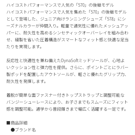
ハイコストパフォーマンスで人気の「570」の後継モデル
2
3
4
5
6
7
8
ハイコストパフォーマンスで人気を集めた「570」の後継モデル
9
10
11
12
13
14
15
として登場した、ジュニア向けランニングシューズ「578」にシ
16
17
18
19
20
21
22
ーズナルカラーが仲間入り。軽量で通気性に優れたメッシュアッ
パーに、耐久性を高めるシンセティックオーバーレイを組み合わ
23
24
25
26
27
28
29
せ、縫製を省いた圧着構造がスマートなフィット感と快適な足当
30
31
たりを実現します。
2026 年9月
反応性と快適性を兼ね備えたDynaSoftミッドソールが、心地よ
日
月
火
水
木
金
土
いクッション性と弾力性を提供。さらに、ポイントごとにラバー
1
2
3
4
5
製ポッドを配置したアウトソールが、軽さと優れたグリップ力、
6
7
8
9
10
11
12
耐久性を発揮します。
13
14
15
16
17
18
19
着脱が簡単な面ファスナー付きトップストラップと調整可能な
20
21
22
23
24
25
26
バンジーシューレースにより、お子さまでもスムーズにフィット
27
28
29
30
感を調整可能。通学から普段履きまで幅広く活躍する一足です。
■商品詳細
●ブランド名