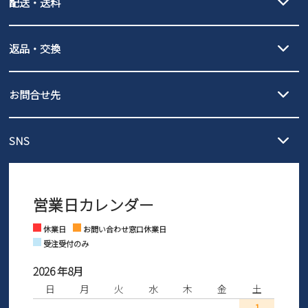
配送・送料
PayPay（オンライン決済）、代金引換のご利用が可能です。
詳しくは
ご利用ガイド
をご確認ください。
【宅配便】
【ネコポス】
返品・交換
北海道・本州・四国・九州…550円
全国一律…220円（税込）
沖縄…1,980円
発送日・送料詳細については
ご利用ガイド
を
履いてみないとわからない靴だからこそ、サイズ交換にかかる送料
3,980円（税込）以上お買い上げで送料無料
ご利用ください。
お問合せ先
の片道無料サービスを実施中！
3,980円（税込）以上お買い上げで送料1,425円
【サイズ交換期間延長のお知らせ】
メール :
info@parade-shoes.jp
ただいまギフト用としてのご利用が増えていることを受け、プレゼ
発送日・送料詳細については
ご利用ガイド
を
SNS
営業時間：11時～17時
ントとしても安心してご利用いただけるよう、サイズ交換の受付期
ご利用ください。
メールの返信につきましては、
間を「お届けから30日間」へと延長いたしました。
3営業日以内にさせていただいております。
商品到着後30日以内にメールにてお申し出ください。折り返し詳細
※お問い合わせは現在メール
で受け付けております。
なご案内をお送りいたします。詳しくは
ご利用ガイド
をご利用くだ
営業日カレンダー
※土日祝はお問い合わせ窓口休業日となります。
さい。
Instagram
Facebook
休業日
お問い合わせ窓口休業日
受注受付のみ
2026 年8月
日
月
火
水
木
金
土