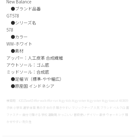
New Balance
新規会員登録
●ブランド品番
GT578
●シリーズ名
会社概要
578
●カラー
プライバシーポリシー
WW-ホワイト
●素材
特定商取引法に基づく表示
アッパー：人工皮革 合成繊維
アウトソール：ゴム底
ミッドソール：合成底
お問い合わせ
●足幅 W（標準-やや幅広）
●原産国 インドネシア
検索用：#2025aw65 #for-walk #for-run #cgy-kids #cgy-snker #cgy-snker #cgy-lowcut 483809
子供 小学生 通学 体育 男の子 女の子 履きやすい マジックテープ 人気 ブランド ベルクロ 面
ファスナー 自分で履ける 学校 運動靴 かっこいい 普段使い デイリー 散歩 ウォーキング 履
かせやすい 耐久性