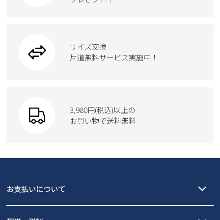
ハンドバッグ
カジュアルシューズ
雑貨
フォーマル
ブーツ
ビジネスバッグ
ワークシューズ
ブーツ
サイズ交換
ウェア
トートバッグ
ブーツ
片道無料サービス実施中！
Parade
ショルダーバッグ
Parade
ウェア
SKECHERS
財布
SKECHERS
3,980円(税込)以上の
Parade
new balance
お買い物で送料無料
moz
SKECHERS
asics
new balance
GAP
瞬足
puma
EDWIN
お支払いについて
new balance
クレジットカード決済、AmazonPay決済、