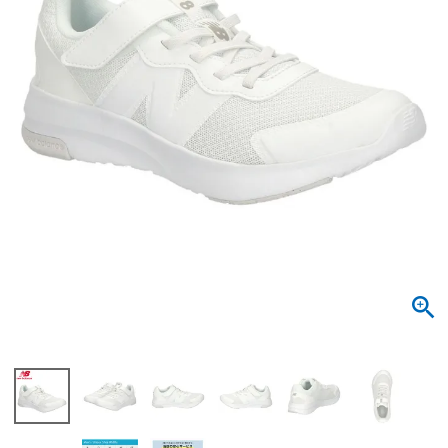
サンダル
キッズ
すべての商品
レインシューズ
サンダル
NEW
すべての商品
パンプス
レインシューズ
サンダル
SALE
スニーカー
すべての商品
スニーカー
レインシューズ
ローファー
レディース新入荷
バッグ
ビジネス・ドレスシューズ
すべての商品
スニーカー
カジュアルシューズ
メンズ新入荷
ローファー
レディースSALE
雑貨
スクール
すべての商品
ワークシューズ
キッズ新入荷
カジュアルシューズ
メンズSALE
フォーマル
リュック
詳細検索
ブーツ
すべての商品
ワークシューズ
キッズSALE
ブーツ
ボディバッグ
ウェア
ケア用品
ブーツ
店舗一覧
ハンドバッグ