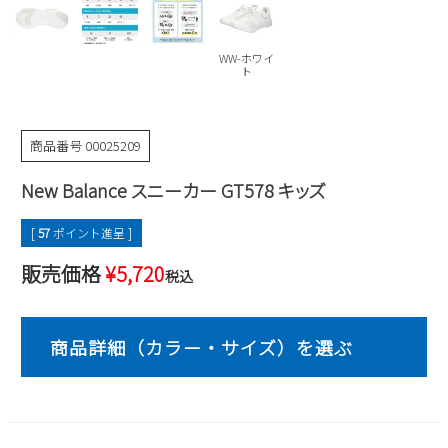
Parade
雑貨
Parade
ウェア
ご利用ガイド
ビジネスバッグ
SKECHERS
WW-ホワイ
SKECHERS
ト
Parade
new balance
会員サービス
トートバッグ
moz
SKECHERS
asics
商品番号
00025209
ショルダーバッグ
new balance
お問い合わせ
GAP
瞬足
New Balance スニーカー GT578 キッズ
puma
財布
メルマガ購買
EDWIN
[
57
ポイント進呈 ]
new balance
販売価格
¥
5,720
税込
営業日カレンダー
休業日
お問い合わせ窓口休業日
2026 年8月
日
月
火
水
木
金
土
1