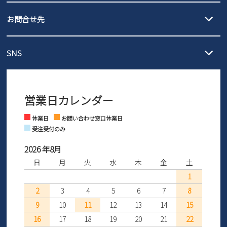
発送日・送料詳細については
ご利用ガイド
を
履いてみないとわからない靴だからこそ、サイズ交換にかかる送料
3,980円（税込）以上お買い上げで送料無料
ご利用ください。
お問合せ先
の片道無料サービスを実施中！
3,980円（税込）以上お買い上げで送料1,425円
【サイズ交換期間延長のお知らせ】
メール :
info@parade-shoes.jp
ただいまギフト用としてのご利用が増えていることを受け、プレゼ
発送日・送料詳細については
ご利用ガイド
を
SNS
営業時間：11時～17時
ントとしても安心してご利用いただけるよう、サイズ交換の受付期
ご利用ください。
メールの返信につきましては、
間を「お届けから30日間」へと延長いたしました。
3営業日以内にさせていただいております。
商品到着後30日以内にメールにてお申し出ください。折り返し詳細
※お問い合わせは現在メール
で受け付けております。
なご案内をお送りいたします。詳しくは
ご利用ガイド
をご利用くだ
営業日カレンダー
※土日祝はお問い合わせ窓口休業日となります。
さい。
Instagram
Facebook
休業日
お問い合わせ窓口休業日
受注受付のみ
2026 年8月
日
月
火
水
木
金
土
1
2
3
4
5
6
7
8
9
10
11
12
13
14
15
16
17
18
19
20
21
22