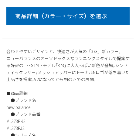
2
3
4
5
6
7
8
9
10
11
12
13
14
15
16
17
18
19
20
21
22
23
24
25
26
27
28
29
30
31
合わせやすいデザインと、快適さが人気の「373」新カラー。
2026 年9月
ニューバランスのオーソドックスなランニングスタイルで提案す
日
月
火
水
木
金
土
る好評のLIFESTYLEモデル｢373｣に大人っぽい新色が登場｡シンセ
1
2
3
4
5
ティックレザー/メッシュアッパーにトーナルNロゴが落ち着いた
上品さを提案｡V2になってから初の2Eでの展開｡
6
7
8
9
10
11
12
13
14
15
16
17
18
19
■商品詳細
20
21
22
23
24
25
26
●ブランド名
27
28
29
30
new balance
●ブランド品番
ML373PK2
ML373PJ2
●シリーズ名