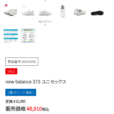
ク
Parade
雑貨
Parade
ウェア
ご利用ガイド
ビジネスバッグ
SKECHERS
SKECHERS
PJ2-ホワイ
Parade
new balance
会員サービス
トートバッグ
ト
moz
SKECHERS
asics
ショルダーバッグ
new balance
お問い合わせ
GAP
瞬足
puma
財布
メルマガ購買
EDWIN
商品番号
00024998
new balance
SALE
営業日カレンダー
new balance 373 ユニセックス
休業日
お問い合わせ窓口休業日
[
89
ポイント進呈 ]
2026 年8月
定価
¥
10,890
日
月
火
水
木
金
土
販売価格
¥
8,910
税込
1