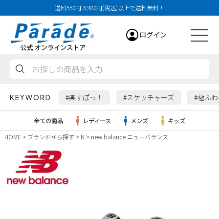
送料550円 3,980円(税込)以上で送料無料！
ログイン
会員登録
お気に入り
カート
#楽すぽっ！
#スケッチャーズ
#極ふ
KEYWORD
全ての商品
レディース
メンズ
キッズ
HOME
ブランドから探す
N
new balance ニューバランス
レディース
メンズ
すべての商品