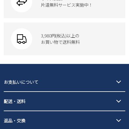
トートバッグ
ブーツ
片道無料サービス実施中！
Parade
ショルダーバッグ
Parade
ウェア
SKECHERS
財布
SKECHERS
3,980円(税込)以上の
Parade
new balance
お買い物で送料無料
moz
SKECHERS
asics
new balance
GAP
瞬足
puma
EDWIN
お支払いについて
new balance
クレジットカード決済、AmazonPay決済、
配送・送料
PayPay（オンライン決済）、代金引換のご利用が可能です。
詳しくは
ご利用ガイド
をご確認ください。
【宅配便】
【ネコポス】
返品・交換
北海道・本州・四国・九州…550円
全国一律…220円（税込）
沖縄…1,980円