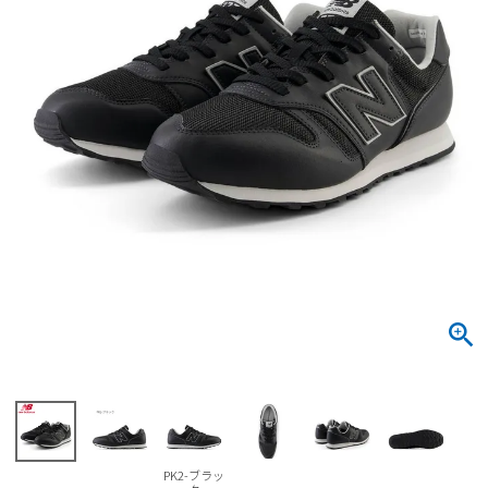
サンダル
キッズ
すべての商品
レインシューズ
サンダル
NEW
すべての商品
パンプス
レインシューズ
サンダル
SALE
スニーカー
すべての商品
スニーカー
レインシューズ
ローファー
レディース新入荷
バッグ
ビジネス・ドレスシューズ
すべての商品
スニーカー
カジュアルシューズ
メンズ新入荷
ローファー
レディースSALE
雑貨
スクール
すべての商品
ワークシューズ
キッズ新入荷
カジュアルシューズ
メンズSALE
フォーマル
リュック
詳細検索
ブーツ
すべての商品
ワークシューズ
キッズSALE
ブーツ
ボディバッグ
ウェア
ケア用品
ブーツ
店舗一覧
PK2-ブラッ
ハンドバッグ