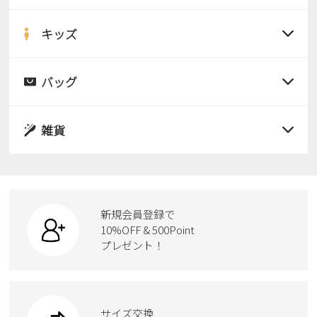
すべての商品
サンダル
キッズ
すべての商品
レインシューズ
サンダル
バッグ
すべての商品
パンプス
レインシューズ
サンダル
雑貨
スニーカー
すべての商品
スニーカー
レインシューズ
ローファー
リュック
ビジネス・ドレスシューズ
すべての商品
スニーカー
カジュアルシューズ
ボディバッグ
新規会員登録で
ローファー
ケア用品
10%OFF & 500Point
スクール
ワークシューズ
プレゼント！
ハンドバッグ
カジュアルシューズ
雑貨
フォーマル
ブーツ
ビジネスバッグ
ワークシューズ
ブーツ
サイズ交換
ウェア