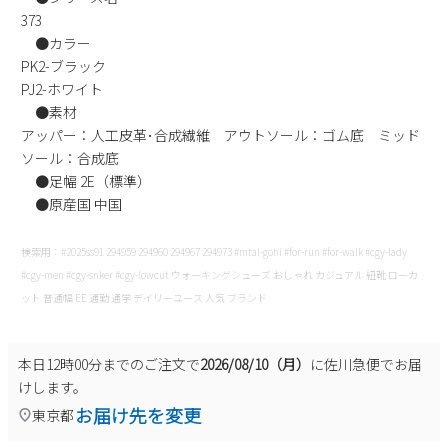
373
新規会員登録
●カラー
PK2-ブラック
会社概要
PJ2-ホワイト
●素材
プライバシーポリシー
アッパー：人工皮革･合成繊維 アウトソール：ゴム底 ミッド
ソール：合成底
●足幅 2E（標準）
特定商取引法に基づく表示
●原産国 中国
お問い合わせ
検索用：#2025ss91 294959 294960 294967 294973 #mtal-gohi #for-run #for-walk #cgy-lady
#cgy-men #cgy-snker #cgy-lowcut ウォーキングシューズ おしゃれ カジュアル 紐靴 ローカ
ット 普通幅 EE 通勤 通学 デイリーユース 人気 ブランド
本日
12時00分
までのご注文で
2026/08/10（月）
に
佐川急便
でお届
けします。
お届け先を変更
東京都