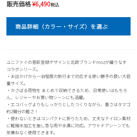
販売価格
¥
6,490
税込
2
3
4
5
6
7
8
9
10
11
12
13
14
15
16
17
18
19
20
21
22
23
24
25
26
27
28
29
30
31
2026 年9月
ユニファイの意匠登録デザインと北欧ブランドmozが織りなす
日
月
火
水
木
金
土
コラボシリーズ。
1
2
3
4
5
・お出かけから一泊程度の旅行まで対応する使い勝手の良い大容
6
7
8
9
10
11
12
量サイズ。
13
14
15
16
17
18
19
・かさばる荷物を まとめて収納できるため、日常使いはもちろ
20
21
22
23
24
25
26
ん、レジャーやお買い物シーンにも活躍。
・エコバッグよりもしっかりとしたつくりながら、重さはタマゴ
27
28
29
30
約2個分の軽さ！
・使わないときはコンパクトに折りたため、丈夫なナイロン素材
に軽撥水加工を施し急な雨や水滴に対応。アウトドアシーンでも
気兼ねなく使用できます。