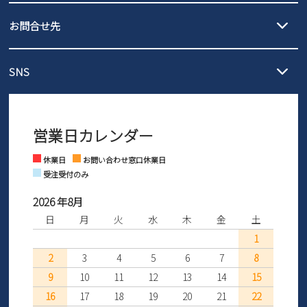
発送日・送料詳細については
ご利用ガイド
を
履いてみないとわからない靴だからこそ、サイズ交換にかかる送料
3,980円（税込）以上お買い上げで送料無料
ご利用ください。
お問合せ先
の片道無料サービスを実施中！
3,980円（税込）以上お買い上げで送料1,425円
【サイズ交換期間延長のお知らせ】
メール :
info@parade-shoes.jp
ただいまギフト用としてのご利用が増えていることを受け、プレゼ
発送日・送料詳細については
ご利用ガイド
を
SNS
営業時間：11時～17時
ントとしても安心してご利用いただけるよう、サイズ交換の受付期
ご利用ください。
メールの返信につきましては、
間を「お届けから30日間」へと延長いたしました。
3営業日以内にさせていただいております。
商品到着後30日以内にメールにてお申し出ください。折り返し詳細
※お問い合わせは現在メール
で受け付けております。
なご案内をお送りいたします。詳しくは
ご利用ガイド
をご利用くだ
営業日カレンダー
※土日祝はお問い合わせ窓口休業日となります。
さい。
Instagram
Facebook
休業日
お問い合わせ窓口休業日
受注受付のみ
2026 年8月
日
月
火
水
木
金
土
1
2
3
4
5
6
7
8
9
10
11
12
13
14
15
16
17
18
19
20
21
22