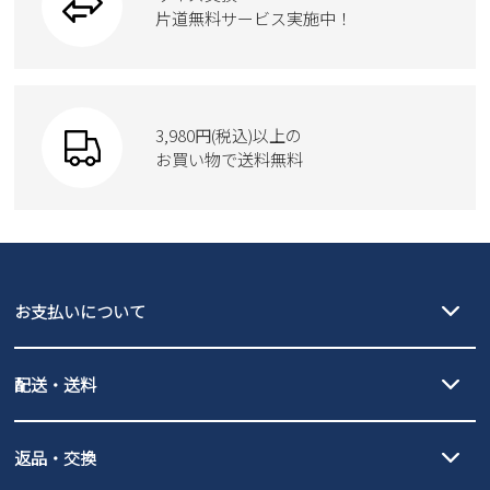
トートバッグ
ブーツ
片道無料サービス実施中！
Parade
ショルダーバッグ
Parade
ウェア
SKECHERS
財布
SKECHERS
3,980円(税込)以上の
Parade
new balance
お買い物で送料無料
moz
SKECHERS
asics
new balance
GAP
瞬足
puma
EDWIN
お支払いについて
new balance
クレジットカード決済、AmazonPay決済、
配送・送料
PayPay（オンライン決済）、代金引換のご利用が可能です。
詳しくは
ご利用ガイド
をご確認ください。
【宅配便】
【ネコポス】
返品・交換
北海道・本州・四国・九州…550円
全国一律…220円（税込）
沖縄…1,980円