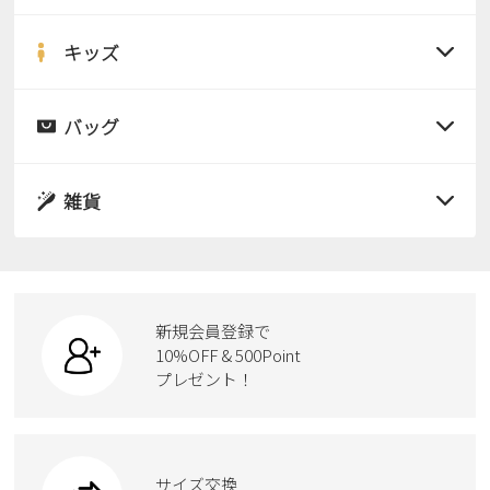
すべての商品
サンダル
キッズ
すべての商品
レインシューズ
サンダル
バッグ
すべての商品
パンプス
レインシューズ
サンダル
雑貨
スニーカー
すべての商品
スニーカー
レインシューズ
ローファー
リュック
ビジネス・ドレスシューズ
すべての商品
スニーカー
カジュアルシューズ
ボディバッグ
新規会員登録で
ローファー
ケア用品
10%OFF & 500Point
スクール
ワークシューズ
プレゼント！
ハンドバッグ
カジュアルシューズ
雑貨
フォーマル
ブーツ
ビジネスバッグ
ワークシューズ
ブーツ
サイズ交換
ウェア