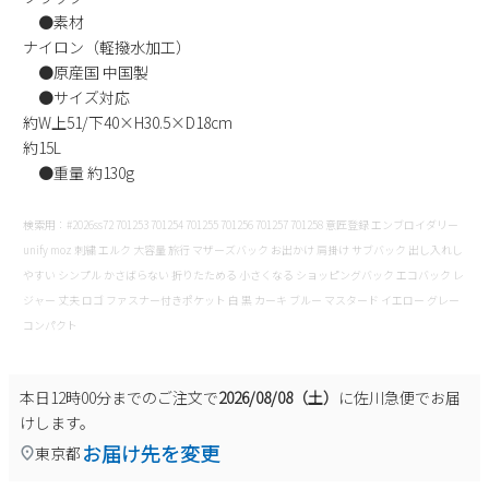
●素材
ナイロン（軽撥水加工）
●原産国 中国製
●サイズ対応
約W上51/下40×H30.5×D18cm
約15L
●重量 約130g
検索用：#2026ss72 701253 701254 701255 701256 701257 701258 意匠登録 エンブロイダリー
unify moz 刺繍 エルク 大容量 旅行 マザーズバック お出かけ 肩掛け サブバック 出し入れし
やすい シンプル かさばらない 折りたためる 小さくなる ショッピングバック エコバック レ
ジャー 丈夫 ロゴ ファスナー付きポケット 白 黒 カーキ ブルー マスタード イエロー グレー
コンパクト
本日
12時00分
までのご注文で
2026/08/08（土）
に
佐川急便
でお届
けします。
お届け先を変更
東京都