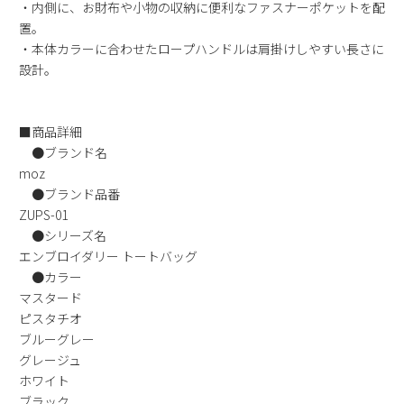
・内側に、お財布や小物の収納に便利なファスナーポケットを配
新規会員登録
置。
・本体カラーに合わせたロープハンドルは肩掛けしやすい長さに
会社概要
設計。
プライバシーポリシー
■商品詳細
●ブランド名
特定商取引法に基づく表示
moz
●ブランド品番
ZUPS-01
お問い合わせ
●シリーズ名
エンブロイダリー トートバッグ
●カラー
マスタード
ピスタチオ
ブルーグレー
グレージュ
ホワイト
ブラック