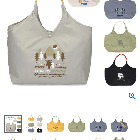
サンダル
キッズ
すべての商品
レインシューズ
サンダル
NEW
すべての商品
パンプス
レインシューズ
サンダル
SALE
スニーカー
すべての商品
スニーカー
レインシューズ
ローファー
レディース新入荷
バッグ
ビジネス・ドレスシューズ
すべての商品
スニーカー
カジュアルシューズ
メンズ新入荷
ローファー
レディースSALE
雑貨
スクール
すべての商品
ワークシューズ
キッズ新入荷
カジュアルシューズ
メンズSALE
フォーマル
リュック
詳細検索
ブーツ
すべての商品
ワークシューズ
キッズSALE
ブーツ
ボディバッグ
ウェア
ケア用品
ブーツ
店舗一覧
ハンドバッグ