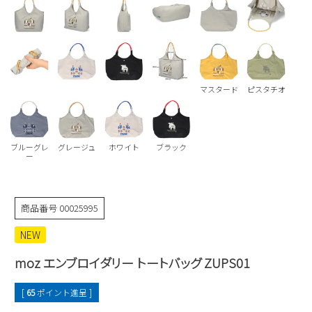
Parade
雑貨
Parade
ウェア
ご利用ガイド
ビジネスバッグ
SKECHERS
SKECHERS
Parade
new balance
会員サービス
トートバッグ
moz
マスタード
ピスタチオ
SKECHERS
asics
ショルダーバッグ
new balance
お問い合わせ
GAP
瞬足
puma
財布
メルマガ購買
ブルーグレ
グレージュ
ホワイト
ブラック
EDWIN
ー
new balance
商品番号
00025995
営業日カレンダー
NEW
休業日
お問い合わせ窓口休業日
moz エンブロイダリー トートバッグ ZUPS01
2026 年8月
日
月
火
水
木
金
土
[
65
ポイント進呈 ]
1