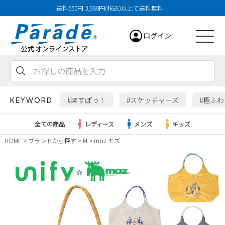
送料550円 3,980円(税込)以上で送料無料！
ログイン
会員登録
お気に入り
カート
#楽すぽっ！
#スケッチャーズ
#極ふ
KEYWORD
全ての商品
レディース
メンズ
キッズ
HOME
ブランドから探す
M
moz モズ
レディース
メンズ
すべての商品