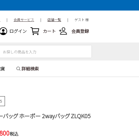
ド
|
会員サービス
|
店舗一覧
|
ゲスト 様
ログイン
カート
会員登録
雑貨
詳細検索
55
ーバッグ ホーボー 2wayバッグ ZLQK05
,800
税込