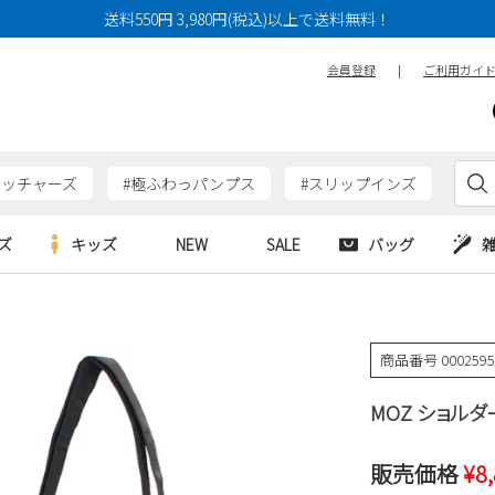
送料550円 3,980円(税込)以上で送料無料！
会員登録
|
ご利用ガイ
ケッチャーズ
#極ふわっパンプス
#スリップインズ
ズ
キッズ
NEW
SALE
バッグ
e
Parade
Parade
アルシューズ
バッグ
カジュアルシューズ
HERS
SKECHERS
SKECHERS
商品番号
000259
シューズ
ダーバッグ
ワークシューズ
alance
moz
GAP
MOZ ショルダ
new balance
EDWIN
ブーツ
puma
new balance
ウェア
販売価格
¥
8