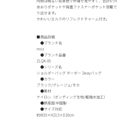
内側は明るい若草色で中身が見やすく、合計6つ
あおりポケットや背面ファスナーポケット搭載で
り出せます。
かわいいエルクのリフレクトチャーム付き。
■商品詳細
●ブランド名
moz
●ブランド品番
ZLQK-05
●シリーズ名
ショルダーバッグ ホーボー 2wayバッグ
●カラー
ブラック/グレージュ/モカ
●素材
ナイロン（ボンディング生地/軽撥水加工）
●原産国 中国製
●サイズ対応
約W33×H21.5×D10cm