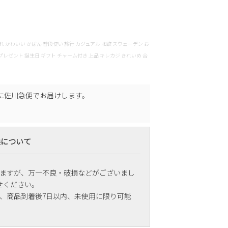
軽い おしゃれ かわいい かばん 普段使い 旅行 カジュアル 北欧 スウェーデン お
プレゼント 誕生日 ギフト チャーム付き 上品 キレカジ きれいめ 合
に
佐川急便
でお届けします。
換について
ますが、万一不良・破損などがございまし
せください。
、商品到着後7日以内、未使用に限り可能