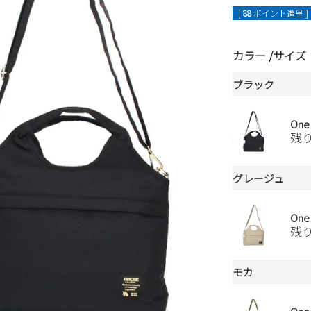
[
88
ポイント進呈 ]
カラー
サイズ
ブラック
One
残
グレージュ
One
残
モカ