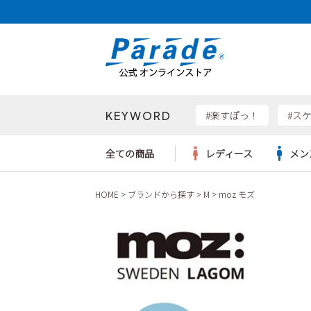
KEYWORD
検索
#楽すぽっ！
#ス
全ての商品
レディース
メン
HOME
ブランドから探す
M
moz モズ
Parad
サンダル
サンダル
サンダル
レディース新入荷
レディースSALE
リュック
ケア用品
カジュ
トート
SKEC
レインシューズ
レインシューズ
レインシューズ
メンズ新入荷
メンズSALE
ボディバッグ
雑貨
ワーク
ショル
new b
asics
パンプス
スニーカー
スニーカー
キッズ新入荷
キッズSALE
ハンドバッグ
ブーツ
財布
瞬足
スニーカー
ビジネス・ドレスシューズ
スクール
ビジネスバッグ
ウェア
ローファー
ローファー
フォーマル