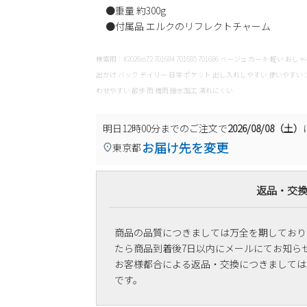
●重量 約300g
●付属品 エルクのリフレクトチャーム
検索用：#2026ss72 701684 701685 701686 ベージュ カーキ 
出かけ バック デイリー 日常 ポケット 出し入れしやすい 使いやすい 
わせやすい 散歩 雨 梅雨 撥水加工 濡れにくい
明日
12時00分
までのご注文で
2026/08/08（土）
お届け先を変更
東京都
返品・交
商品の品質につきましては万全を期しており
たら商品到着後7日以内にメールにてお知ら
お客様都合による返品・交換につきましては
です。