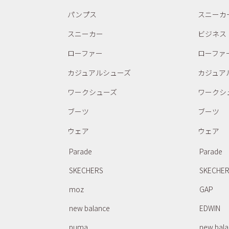
パンプス
スニーカ
スニーカー
ビジネス
ローファー
ローファ
カジュアルシューズ
カジュア
ワークシューズ
ワークシ
ブーツ
ブーツ
ウェア
ウェア
Parade
Parade
SKECHERS
SKECHE
moz
GAP
new balance
EDWIN
puma
new bal