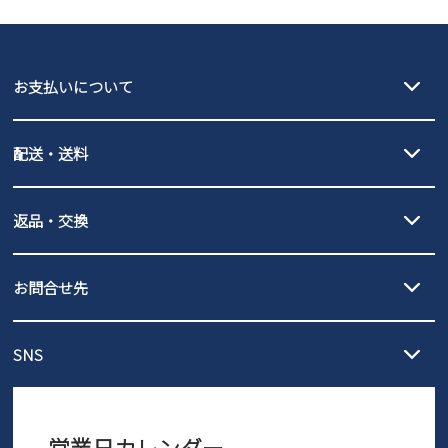
GAP
瞬足
puma
EDWIN
お支払いについて
new balance
クレジットカード決済、AmazonPay決済、
配送・送料
PayPay（オンライン決済）、代金引換のご利用が可能です。
詳しくは
ご利用ガイド
をご確認ください。
【宅配便】
【ネコポス】
返品・交換
北海道・本州・四国・九州…550円
全国一律…220円（税込）
沖縄…1,980円
発送日・送料詳細については
ご利用ガイド
を
履いてみないとわからない靴だからこそ、サイズ交換にかかる送料
3,980円（税込）以上お買い上げで送料無料
ご利用ください。
お問合せ先
の片道無料サービスを実施中！
3,980円（税込）以上お買い上げで送料1,425円
【サイズ交換期間延長のお知らせ】
メール :
info@parade-shoes.jp
ただいまギフト用としてのご利用が増えていることを受け、プレゼ
発送日・送料詳細については
ご利用ガイド
を
SNS
営業時間：11時～17時
ントとしても安心してご利用いただけるよう、サイズ交換の受付期
ご利用ください。
メールの返信につきましては、
間を「お届けから30日間」へと延長いたしました。
3営業日以内にさせていただいております。
商品到着後30日以内にメールにてお申し出ください。折り返し詳細
※お問い合わせは現在メール
で受け付けております。
なご案内をお送りいたします。詳しくは
ご利用ガイド
をご利用くだ
営業日カレンダー