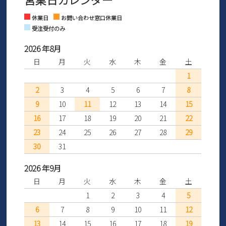
※土日祝はお問い合わせ窓口休業日となります。
さい。
Instagram
Facebook
休業日
お問い合わせ窓口休業日
受注受付のみ
2026 年8月
日
月
火
水
木
金
土
1
2
3
4
5
6
7
8
9
10
11
12
13
14
15
16
17
18
19
20
21
22
23
24
25
26
27
28
29
30
31
2026 年9月
日
月
火
水
木
金
土
1
2
3
4
5
6
7
8
9
10
11
12
13
14
15
16
17
18
19