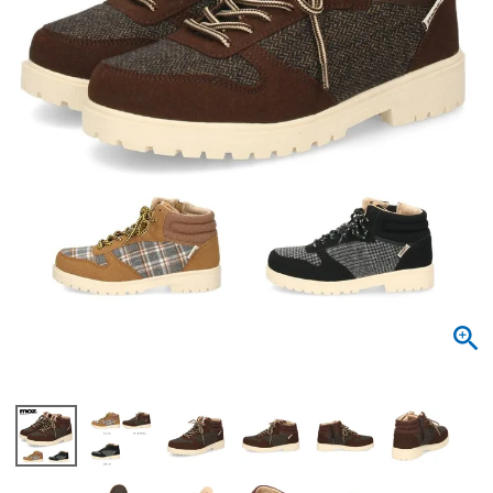
サンダル
キッズ
すべての商品
レインシューズ
サンダル
NEW
すべての商品
パンプス
レインシューズ
サンダル
SALE
スニーカー
すべての商品
スニーカー
レインシューズ
ローファー
レディース新入荷
バッグ
ビジネス・ドレスシューズ
すべての商品
スニーカー
カジュアルシューズ
メンズ新入荷
ローファー
レディースSALE
雑貨
スクール
すべての商品
ワークシューズ
キッズ新入荷
カジュアルシューズ
メンズSALE
フォーマル
リュック
詳細検索
ブーツ
すべての商品
ワークシューズ
キッズSALE
ブーツ
ボディバッグ
ウェア
ケア用品
ブーツ
店舗一覧
ハンドバッグ