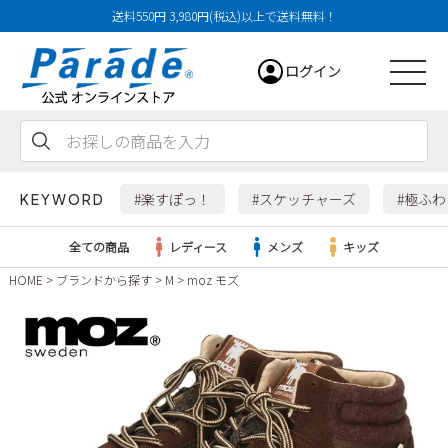
送料550円 3,980円(税込)以上で送料無料！
ログイン
会員登録
お気に入り
カート
#楽すぽっ！
#スケッチャーズ
#極ふ
KEYWORD
全ての商品
レディース
メンズ
キッズ
HOME
ブランドから探す
M
moz モズ
レディース
メンズ
すべての商品