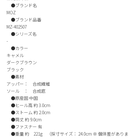
●ブランド名
新規会員登録
MOZ
●ブランド品番
会社概要
MZ-402507
●シリーズ名
プライバシーポリシー
-
●カラー
キャメル
特定商取引法に基づく表示
ダークブラウン
ブラック
お問い合わせ
●素材
アッパー： 合成繊維
ソール ： 合成底
●原産国 中国
●ヒール高 約 3.0cm
●ストーム 約 2.0cm
●筒丈 約 9.0cm
●ファスナー 有
●重量 約 221g （採寸サイズ： 24.0cm ※ 個体差がありま