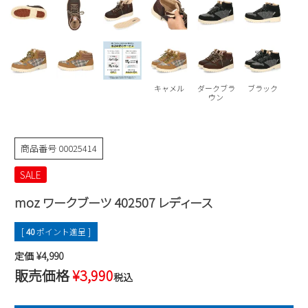
Parade
雑貨
Parade
ウェア
ご利用ガイド
ビジネスバッグ
SKECHERS
SKECHERS
Parade
new balance
会員サービス
トートバッグ
moz
キャメル
ダークブラ
ブラック
SKECHERS
asics
ウン
ショルダーバッグ
new balance
お問い合わせ
GAP
瞬足
puma
財布
メルマガ購買
商品番号
00025414
EDWIN
SALE
new balance
moz ワークブーツ 402507 レディース
営業日カレンダー
[
40
ポイント進呈 ]
休業日
お問い合わせ窓口休業日
定価
¥
4,990
2026 年8月
販売価格
¥
3,990
税込
日
月
火
水
木
金
土
1