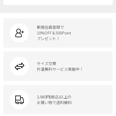
すべての商品
スニーカー
レインシューズ
ローファー
リュック
ビジネス・ドレスシューズ
すべての商品
スニーカー
カジュアルシューズ
ボディバッグ
新規会員登録で
ローファー
ケア用品
10%OFF & 500Point
スクール
ワークシューズ
プレゼント！
ハンドバッグ
カジュアルシューズ
雑貨
フォーマル
ブーツ
ビジネスバッグ
ワークシューズ
ブーツ
サイズ交換
ウェア
トートバッグ
ブーツ
片道無料サービス実施中！
Parade
ショルダーバッグ
Parade
ウェア
SKECHERS
財布
SKECHERS
3,980円(税込)以上の
Parade
new balance
お買い物で送料無料
moz
SKECHERS
asics
new balance