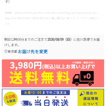
す）
検索用：#2025aw23 #mtal-gohi #func-noslip #func-wproof #cgy-lady #cgy-boot #cgy-lady
#cgy-outdr 296476 296477 296478 歩きやすい 軽い 疲れない 黒 ブラック ブラウン 茶色 キャ
メル
明日
12時00分
までのご注文で
2026/08/09（日）
に
佐川急便
でお届
けします。
お届け先を変更
東京都