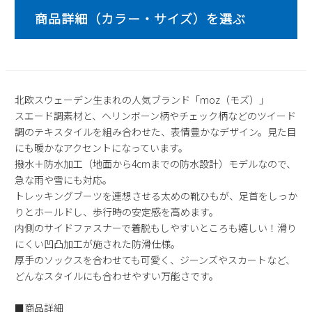
2
3
4
5
6
7
8
9
10
11
12
13
14
15
16
17
18
19
20
21
22
23
24
25
26
27
28
29
30
31
北欧スウェーデン生まれの人気ブランド「moz（モズ）」
スエード調素材と、ヘリンボーン柄やチェック柄などのツイード
2026 年9月
調のテキスタイルを組み合わせた、表情豊かなデザイン。見た目
日
月
火
水
木
金
土
にも暖かなアクセントになっています。
1
2
3
4
5
撥水＋防水加工（地面から4cmまでの防水設計）モデルなので、
急な雨や雪にも対応。
6
7
8
9
10
11
12
トレッキングブーツを連想させる太めの靴ひもが、足首をしっか
13
14
15
16
17
18
19
りとホールドし、歩行時の安定感を高めます。
20
21
22
23
24
25
26
内側のサイドファスナーで着脱もしやすいところも嬉しい！滑り
27
28
29
30
にくい凹凸加工が施された防滑仕様。
厚手のソックスを合わせても可愛く、ジーンズやスカートなど、
どんなスタイルにも合わせやすい万能さです。
■商品詳細