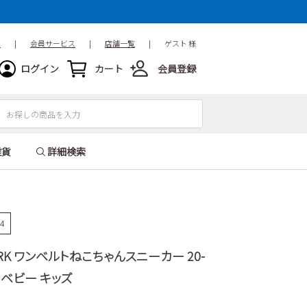
ド
|
会員サービス
|
店舗一覧
|
ゲスト 様
ログイン
カート
会員登録
雑貨
詳細検索
54
 PARK ワンベルトねこちゃんスニーカー 20-
21 ベビー キッズ