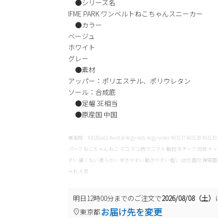
●シリーズ名
IFME PARK ワンベルトねこちゃんスニーカー
●カラー
ベージュ
ホワイト
グレー
●素材
アッパー：ポリエステル、ポリウレタン
ソール：合成底
●足幅 3E相当
●原産国 中国
検索用：#2026ss61 #wid3e #cgy-kids #cgy-snker 483137 483138
パーク ねこちゃん ねこ ネコ ネコ柄 アニマル 動物 モチーフ 肉球 キ
すい 痛くない 柔らかい 歩きやすい 動きやすい 軽い 幼児 園児 保育園
ゃれ 人気
明日
12時00分
までのご注文で
2026/08/08（土）
お届け先を変更
東京都