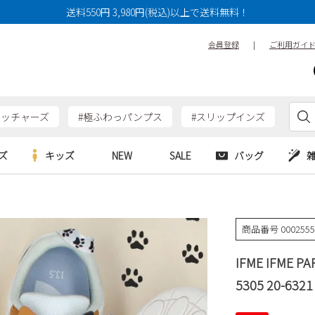
送料550円 3,980円(税込)以上で送料無料！
会員登録
|
ご利用ガイ
ケッチャーズ
#極ふわっパンプス
#スリップインズ
ズ
キッズ
NEW
SALE
バッグ
e
Parade
Parade
アルシューズ
バッグ
カジュアルシューズ
HERS
SKECHERS
SKECHERS
商品番号
000255
シューズ
ダーバッグ
ワークシューズ
alance
moz
GAP
IFME IFME
new balance
EDWIN
ブーツ
puma
new balance
5305 20-63
ウェア