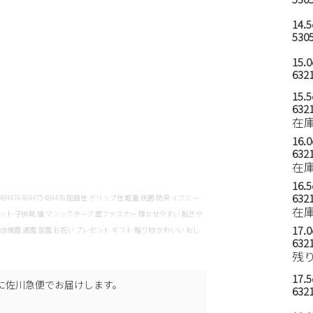
14.
5305
15.
6321
15.
6321
在
16.
6321
在
16.
6321
 483139 484474 484475 484476 屈曲性 グリップ性 軽量 抗菌 防臭 イフミー
在
ャット 子供靴 猫 マジックテープ 面ファスナー 履かせやすい 脱ぎや
17.
 幼稚園 通園 登園 お祝い プレゼント ギフト 贈り物 かわいい おし
6321
残
17.
に
佐川急便
でお届けします。
6321