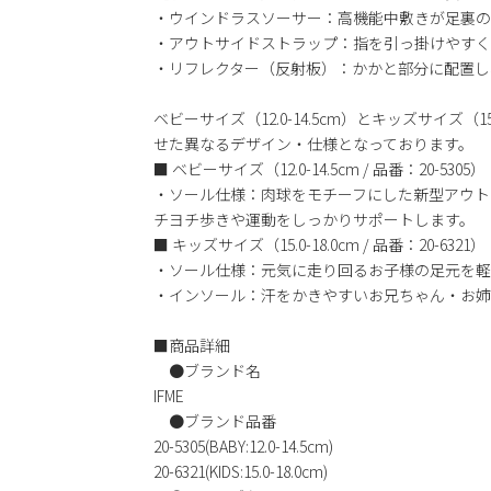
・ウインドラスソーサー：高機能中敷きが足裏の
・アウトサイドストラップ：指を引っ掛けやすく
・リフレクター（反射板）：かかと部分に配置し
ベビーサイズ（12.0-14.5cm）とキッズサイズ（1
せた異なるデザイン・仕様となっております。
■ ベビーサイズ（12.0-14.5cm / 品番：20-5305）
・ソール仕様：肉球をモチーフにした新型アウト
チヨチ歩きや運動をしっかりサポートします。
■ キッズサイズ（15.0-18.0cm / 品番：20-6321）
・ソール仕様：元気に走り回るお子様の足元を軽
・インソール：汗をかきやすいお兄ちゃん・お姉
■商品詳細
●ブランド名
IFME
●ブランド品番
20-5305(BABY:12.0-14.5cm)
20-6321(KIDS:15.0-18.0cm)