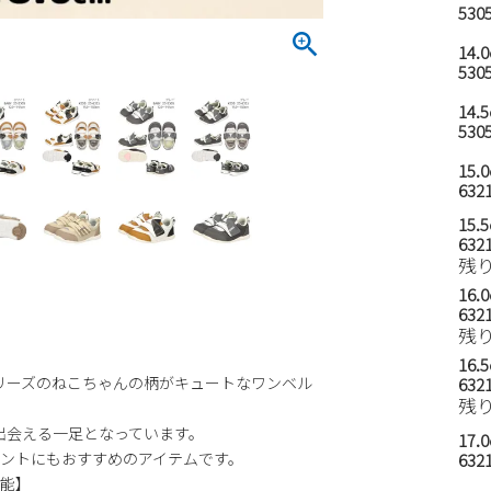
5305
14.
5305
14.
5305
15.
6321
15.
6321
残
16.
6321
残
16.
K」シリーズのねこちゃんの柄がキュートなワンベル
6321
残
出会える一足となっています。
17.
ントにもおすすめのアイテムです。
6321
機能】