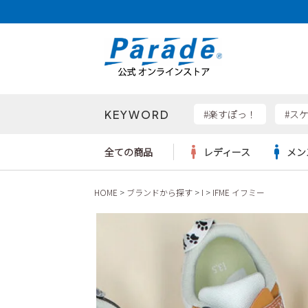
KEYWORD
検索
#楽すぽっ！
#ス
全ての商品
レディース
メン
HOME
ブランドから探す
I
IFME イフミー
Parad
サンダル
サンダル
サンダル
レディース新入荷
レディースSALE
リュック
ケア用品
カジュ
トート
SKEC
レインシューズ
レインシューズ
レインシューズ
メンズ新入荷
メンズSALE
ボディバッグ
雑貨
ワーク
ショル
new b
asics
パンプス
スニーカー
スニーカー
キッズ新入荷
キッズSALE
ハンドバッグ
ブーツ
財布
瞬足
スニーカー
ビジネス・ドレスシューズ
スクール
ビジネスバッグ
ウェア
ローファー
ローファー
フォーマル