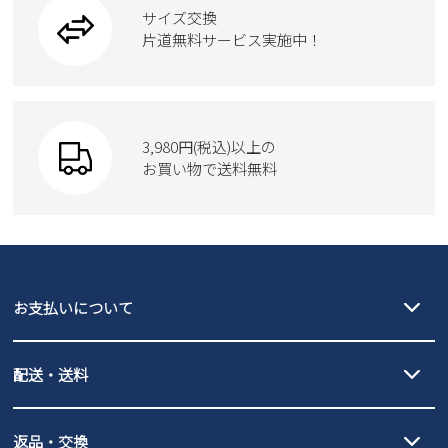
ブーツ
サイズ交換
ウェア
トートバッグ
ブーツ
片道無料サービス実施中！
Parade
ショルダーバッグ
Parade
ウェア
SKECHERS
財布
SKECHERS
3,980円(税込)以上の
Parade
new balance
お買い物で送料無料
moz
SKECHERS
asics
new balance
GAP
瞬足
puma
EDWIN
お支払いについて
new balance
クレジットカード決済、AmazonPay決済、
配送・送料
PayPay（オンライン決済）、代金引換のご利用が可能です。
詳しくは
ご利用ガイド
をご確認ください。
【宅配便】
【ネコポス】
返品・交換
北海道・本州・四国・九州…550円
全国一律…220円（税込）