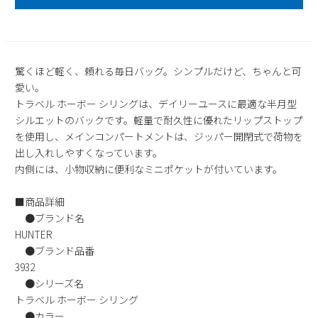
2
3
4
5
6
7
8
9
10
11
12
13
14
15
16
17
18
19
20
21
22
驚くほど軽く、頼れる毎日バッグ。シンプルだけど、ちゃんと可
23
24
25
26
27
28
29
愛い。
30
31
トラベル ホーボー シリングは、デイリーユースに最適な半月型
シルエットのバックです。軽量で耐久性に優れたリップストップ
2026 年9月
を使用し、メインコンパートメントは、ジッパー開閉式で荷物を
日
月
火
水
木
金
土
出し入れしやすくなっています。
1
2
3
4
5
内側には、小物収納に便利なミニポケットが付いています。
6
7
8
9
10
11
12
■商品詳細
13
14
15
16
17
18
19
●ブランド名
20
21
22
23
24
25
26
HUNTER
27
28
29
30
●ブランド品番
3932
●シリーズ名
トラベル ホーボー シリング
●カラー