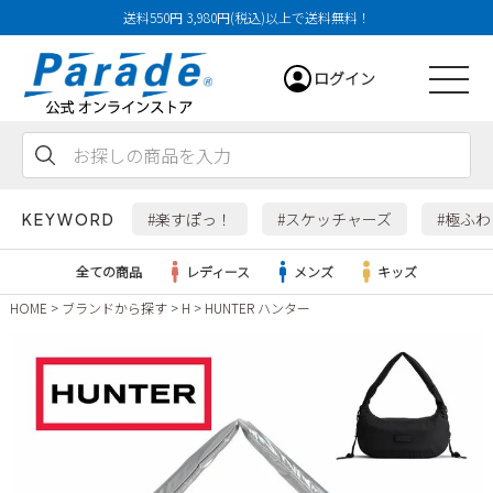
送料550円 3,980円(税込)以上で送料無料！
ログイン
会員登録
お気に入り
カート
#楽すぽっ！
#スケッチャーズ
#極ふ
KEYWORD
全ての商品
レディース
メンズ
キッズ
HOME
ブランドから探す
H
HUNTER ハンター
レディース
メンズ
すべての商品