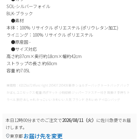
SOL-シルバーフォイル
新規会員登録
BLK-ブラック
●素材
会社概要
本体：100% リサイクル ポリエステル (ポリウレタン加工)
ライニング：100% リサイクル ポリエステル
プライバシーポリシー
●原産国 -
●サイズ対応
高さ約37cm×奥行約18cm×幅約42cm
特定商取引法に基づく表示
ストラップの長さ:約60cm
容量 約7.05L
お問い合わせ
検索用：#2025ss72 #func-light 295407 295408 新作 ショルダーバッグ トートバッグ バック
かばん ユニセックス 軽量 内ポケット 小物収納 ジッパー ファスナー付き 肩掛け 手持ち ト
ラベル 旅行 おしゃれ かっこいい かわいい 人気 ブランド きれいめ ナイロンバッグ
本日
12時00分
までのご注文で
2026/08/11（火）
に
佐川急便
でお届
けします。
お届け先を変更
東京都