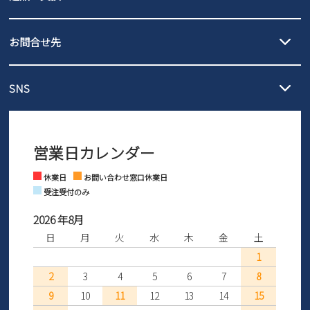
沖縄…1,980円
発送日・送料詳細については
ご利用ガイド
を
履いてみないとわからない靴だからこそ、サイズ交換にかかる送料
3,980円（税込）以上お買い上げで送料無料
ご利用ください。
お問合せ先
の片道無料サービスを実施中！
3,980円（税込）以上お買い上げで送料1,425円
【サイズ交換期間延長のお知らせ】
メール :
info@parade-shoes.jp
ただいまギフト用としてのご利用が増えていることを受け、プレゼ
発送日・送料詳細については
ご利用ガイド
を
SNS
営業時間：11時～17時
ントとしても安心してご利用いただけるよう、サイズ交換の受付期
ご利用ください。
メールの返信につきましては、
間を「お届けから30日間」へと延長いたしました。
3営業日以内にさせていただいております。
商品到着後30日以内にメールにてお申し出ください。折り返し詳細
※お問い合わせは現在メール
で受け付けております。
なご案内をお送りいたします。詳しくは
ご利用ガイド
をご利用くだ
営業日カレンダー
※土日祝はお問い合わせ窓口休業日となります。
さい。
Instagram
Facebook
休業日
お問い合わせ窓口休業日
受注受付のみ
2026 年8月
日
月
火
水
木
金
土
1
2
3
4
5
6
7
8
9
10
11
12
13
14
15