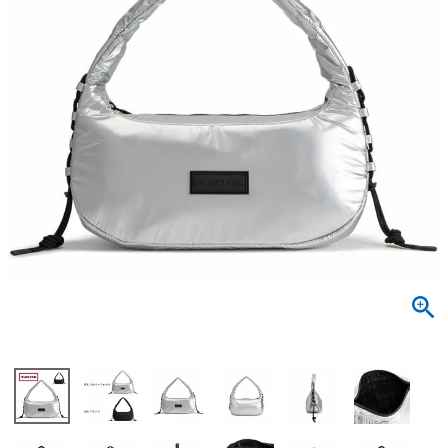
サンダル
キッズ
すべての商品
レインシューズ
サンダル
NEW
すべての商品
パンプス
レインシューズ
サンダル
SALE
スニーカー
すべての商品
スニーカー
レインシューズ
ローファー
レディース新入荷
バッグ
ビジネス・ドレスシューズ
すべての商品
スニーカー
カジュアルシューズ
メンズ新入荷
ローファー
レディースSALE
雑貨
スクール
すべての商品
ワークシューズ
キッズ新入荷
カジュアルシューズ
メンズSALE
フォーマル
リュック
詳細検索
ブーツ
すべての商品
ワークシューズ
キッズSALE
ブーツ
ボディバッグ
ウェア
ケア用品
ブーツ
店舗一覧
ハンドバッグ