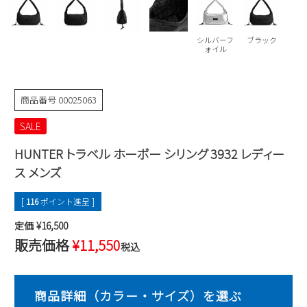
Parade
雑貨
Parade
ウェア
ご利用ガイド
ビジネスバッグ
SKECHERS
シルバーフ
ブラック
SKECHERS
ォイル
Parade
new balance
会員サービス
トートバッグ
moz
SKECHERS
asics
商品番号
00025063
ショルダーバッグ
new balance
お問い合わせ
GAP
瞬足
SALE
puma
財布
メルマガ購買
EDWIN
HUNTER トラベル ホーボー シリング 3932 レディー
ス メンズ
new balance
[
116
ポイント進呈 ]
営業日カレンダー
定価
¥
16,500
休業日
お問い合わせ窓口休業日
販売価格
¥
11,550
税込
2026 年8月
日
月
火
水
木
金
土
1