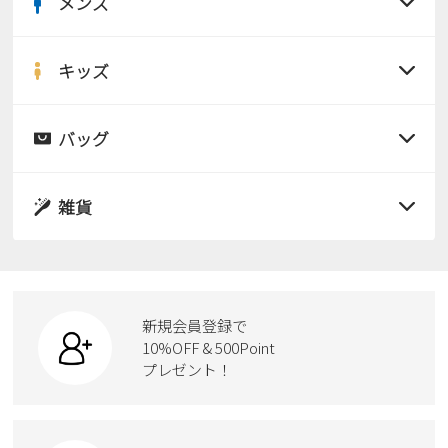
メンズ
すべての商品
サンダル
キッズ
すべての商品
レインシューズ
サンダル
バッグ
すべての商品
パンプス
レインシューズ
サンダル
雑貨
スニーカー
すべての商品
スニーカー
レインシューズ
ローファー
リュック
ビジネス・ドレスシューズ
すべての商品
スニーカー
カジュアルシューズ
ボディバッグ
新規会員登録で
ローファー
ケア用品
10%OFF & 500Point
スクール
ワークシューズ
プレゼント！
ハンドバッグ
カジュアルシューズ
雑貨
フォーマル
ブーツ
ビジネスバッグ
ワークシューズ