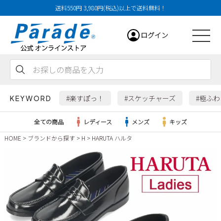
送料550円 3,980円(税込)以上で送料無料！
ログイン
会員登録
お気に入り
カート
#楽すぽっ！
#スケッチャーズ
#極ふ
KEYWORD
全ての商品
レディース
メンズ
キッズ
HOME
ブランドから探す
H
HARUTA ハルタ
レディース
メンズ
すべての商品