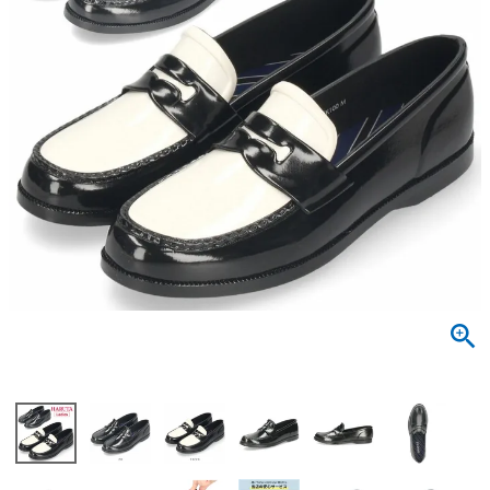
サンダル
キッズ
すべての商品
レインシューズ
サンダル
NEW
すべての商品
パンプス
レインシューズ
サンダル
SALE
スニーカー
すべての商品
スニーカー
レインシューズ
ローファー
レディース新入荷
バッグ
ビジネス・ドレスシューズ
すべての商品
スニーカー
カジュアルシューズ
メンズ新入荷
ローファー
レディースSALE
雑貨
スクール
すべての商品
ワークシューズ
キッズ新入荷
カジュアルシューズ
メンズSALE
フォーマル
リュック
詳細検索
ブーツ
すべての商品
ワークシューズ
キッズSALE
ブーツ
ボディバッグ
ウェア
ケア用品
ブーツ
店舗一覧
ハンドバッグ