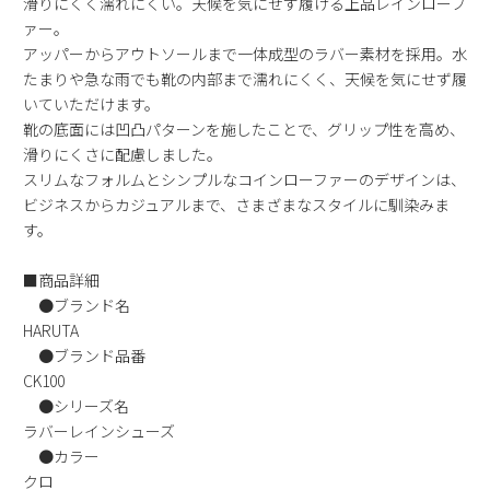
滑りにくく濡れにくい。天候を気にせず履ける上品レインローフ
2
3
4
5
6
7
8
ァー。
アッパーからアウトソールまで一体成型のラバー素材を採用。水
9
10
11
12
13
14
15
たまりや急な雨でも靴の内部まで濡れにくく、天候を気にせず履
16
17
18
19
20
21
22
いていただけます。
23
24
25
26
27
28
29
靴の底面には凹凸パターンを施したことで、グリップ性を高め、
30
31
滑りにくさに配慮しました。
スリムなフォルムとシンプルなコインローファーのデザインは、
2026 年9月
ビジネスからカジュアルまで、さまざまなスタイルに馴染みま
日
月
火
水
木
金
土
す。
1
2
3
4
5
■商品詳細
6
7
8
9
10
11
12
●ブランド名
13
14
15
16
17
18
19
HARUTA
20
21
22
23
24
25
26
●ブランド品番
27
28
29
30
CK100
●シリーズ名
ラバーレインシューズ
●カラー
クロ