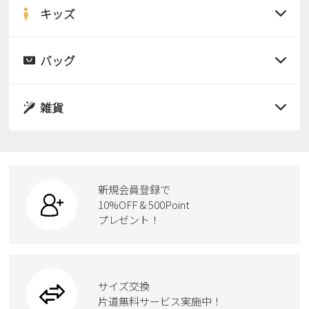
サンダル
キッズ
すべての商品
レインシューズ
サンダル
バッグ
すべての商品
パンプス
レインシューズ
サンダル
雑貨
スニーカー
すべての商品
スニーカー
レインシューズ
ローファー
リュック
ビジネス・ドレスシューズ
すべての商品
スニーカー
カジュアルシューズ
ボディバッグ
新規会員登録で
ローファー
ケア用品
10%OFF & 500Point
スクール
ワークシューズ
プレゼント！
ハンドバッグ
カジュアルシューズ
雑貨
フォーマル
ブーツ
ビジネスバッグ
ワークシューズ
ブーツ
サイズ交換
ウェア
トートバッグ
ブーツ
片道無料サービス実施中！