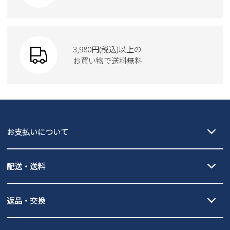
Parade
ショルダーバッグ
Parade
ウェア
SKECHERS
財布
SKECHERS
3,980円(税込)以上の
Parade
new balance
お買い物で送料無料
moz
SKECHERS
asics
new balance
GAP
瞬足
puma
EDWIN
お支払いについて
new balance
クレジットカード決済、AmazonPay決済、
配送・送料
PayPay（オンライン決済）、代金引換のご利用が可能です。
詳しくは
ご利用ガイド
をご確認ください。
【宅配便】
【ネコポス】
返品・交換
北海道・本州・四国・九州…550円
全国一律…220円（税込）
沖縄…1,980円
発送日・送料詳細については
ご利用ガイド
を
履いてみないとわからない靴だからこそ、サイズ交換にかかる送料