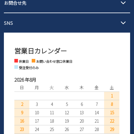
3,980円（税込）以上お買い上げで送料無料
ご利用ください。
お問合せ先
の片道無料サービスを実施中！
3,980円（税込）以上お買い上げで送料1,425円
【サイズ交換期間延長のお知らせ】
メール :
info@parade-shoes.jp
ただいまギフト用としてのご利用が増えていることを受け、プレゼ
発送日・送料詳細については
ご利用ガイド
を
SNS
営業時間：11時～17時
ントとしても安心してご利用いただけるよう、サイズ交換の受付期
ご利用ください。
メールの返信につきましては、
間を「お届けから30日間」へと延長いたしました。
3営業日以内にさせていただいております。
商品到着後30日以内にメールにてお申し出ください。折り返し詳細
※お問い合わせは現在メール
で受け付けております。
なご案内をお送りいたします。詳しくは
ご利用ガイド
をご利用くだ
営業日カレンダー
※土日祝はお問い合わせ窓口休業日となります。
さい。
Instagram
Facebook
休業日
お問い合わせ窓口休業日
受注受付のみ
2026 年8月
日
月
火
水
木
金
土
1
2
3
4
5
6
7
8
9
10
11
12
13
14
15
16
17
18
19
20
21
22
23
24
25
26
27
28
29