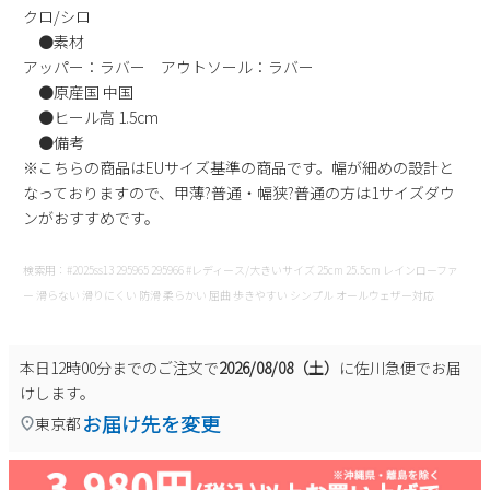
クロ/シロ
新規会員登録
●素材
アッパー：ラバー アウトソール：ラバー
会社概要
●原産国 中国
●ヒール高 1.5cm
●備考
プライバシーポリシー
※こちらの商品はEUサイズ基準の商品です。幅が細めの設計と
なっておりますので、甲薄?普通・幅狭?普通の方は1サイズダウ
特定商取引法に基づく表示
ンがおすすめです。
お問い合わせ
検索用：#2025ss13 295965 295966 #レディース/大きいサイズ 25cm 25.5cm レインローファ
ー 滑らない 滑りにくい 防滑 柔らかい 屈曲 歩きやすい シンプル オールウェザー対応
本日
12時00分
までのご注文で
2026/08/08（土）
に
佐川急便
でお届
けします。
お届け先を変更
東京都