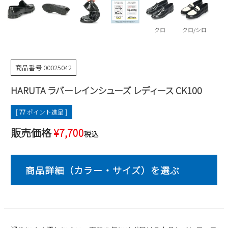
Parade
雑貨
Parade
ウェア
ご利用ガイド
ビジネスバッグ
SKECHERS
クロ
クロ/シロ
SKECHERS
Parade
new balance
会員サービス
トートバッグ
moz
商品番号
00025042
SKECHERS
asics
ショルダーバッグ
new balance
お問い合わせ
HARUTA ラバーレインシューズ レディース CK100
GAP
瞬足
puma
財布
メルマガ購買
EDWIN
[
77
ポイント進呈 ]
販売価格
¥
7,700
new balance
税込
営業日カレンダー
休業日
お問い合わせ窓口休業日
2026 年8月
日
月
火
水
木
金
土
1