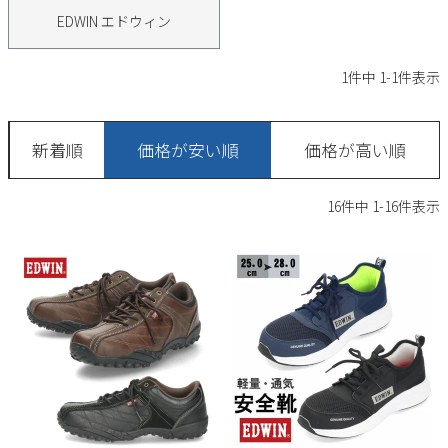
サンダル
キッズ
EDWIN エドウィン
すべての商品
レインシューズ
サンダル
NEW
1
件中
1
-
1
件表示
すべての商品
パンプス
レインシューズ
サンダル
SALE
新着順
価格が安い順
価格が高い順
スニーカー
すべての商品
スニーカー
レインシューズ
16
件中
1
-
16
件表示
ローファー
レディース新入荷
バッグ
ビジネス・ドレスシューズ
すべての商品
スニーカー
カジュアルシューズ
メンズ新入荷
ローファー
レディースSALE
雑貨
スクール
すべての商品
ワークシューズ
キッズ新入荷
カジュアルシューズ
メンズSALE
フォーマル
リュック
詳細検索
ブーツ
すべての商品
ワークシューズ
キッズSALE
ブーツ
ボディバッグ
ウェア
ケア用品
ブーツ
店舗一覧
ハンドバッグ