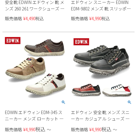
安全靴 EDWIN エドウィン 靴 メ
エドウィン スニーカー EDWIN
2
3
4
5
6
7
8
ンズ 260 261 ワークシューズ 軽
EDM-9802 メンズ 靴 スリッポン
量 スニーカー スリッポン 紐靴
モック 防水設計 防滑 ローカッ
9
10
11
12
13
14
15
販売価格
¥
4,490
税込
販売価格
¥
4,990
税込
ネイビー ブラック グレー
ト カジュアル アウトドア 普段
16
17
18
19
20
21
22
履き
23
24
25
26
27
28
29
30
31
2026 年9月
日
月
火
水
木
金
土
1
2
3
4
5
6
7
8
9
10
11
12
13
14
15
16
17
18
19
20
21
22
23
24
25
26
27
28
29
30
EDWIN エドウィン EDM-345 ス
エドウィン 安全靴 メンズ スニ
ニーカー メンズ ローカット ホ
ーカー カジュアル シューズ お
ワイト ベージュ ダークブラウ
しゃれ 作業靴 ワークシューズ
税込
税込
販売価格
¥
4,990
〜
販売価格
¥
4,990
〜
ン カジュアル
靴 EDWIN ESM-104 ブラック レ