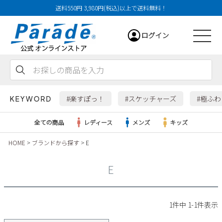
送料550円 3,980円(税込)以上で送料無料！
ログイン
会員登録
お気に入り
カート
#楽すぽっ！
#スケッチャーズ
#極ふ
KEYWORD
全ての商品
レディース
メンズ
キッズ
HOME
ブランドから探す
E
レディース
E
メンズ
すべての商品
1
件中
1
-
1
件表示