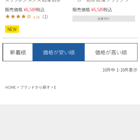
ジュアル EDM-477 ベージュ ブ
ウン 黒 茶色 カジュアルシュー
販売価格
¥
6,589
税込
販売価格
¥
6,589
税込
ラック ブルー
ズ 幅広 靴 EDW-7980
（
1
）
4.00
在庫切れ
NEW
新着順
価格が安い順
価格が高い順
16
件中
1
-
16
件表示
HOME
ブランドから探す
E