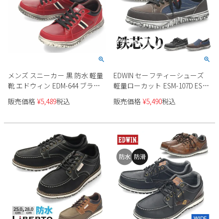
メンズ スニーカー 黒 防水 軽量
EDWIN セーフティーシューズ
靴 エドウィン EDM-644 ブラッ
軽量ローカット ESM-107D ESM-
ク レッド カジュアル シューズ
108D メンズ
販売価格
¥
5,489
税込
販売価格
¥
5,490
税込
休日 通勤 通学 EDWIN