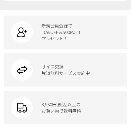
レインシューズ
ローファー
リュック
ビジネス・ドレスシューズ
すべての商品
スニーカー
カジュアルシューズ
ボディバッグ
新規会員登録で
ローファー
ケア用品
10%OFF & 500Point
スクール
ワークシューズ
プレゼント！
ハンドバッグ
カジュアルシューズ
雑貨
フォーマル
ブーツ
ビジネスバッグ
ワークシューズ
ブーツ
サイズ交換
ウェア
トートバッグ
ブーツ
片道無料サービス実施中！
Parade
ショルダーバッグ
Parade
ウェア
SKECHERS
財布
SKECHERS
3,980円(税込)以上の
Parade
new balance
お買い物で送料無料
moz
SKECHERS
asics
new balance