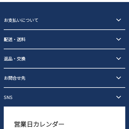
GAP
瞬足
puma
EDWIN
お支払いについて
new balance
クレジットカード決済、AmazonPay決済、
配送・送料
PayPay（オンライン決済）、代金引換のご利用が可能です。
詳しくは
ご利用ガイド
をご確認ください。
【宅配便】
【ネコポス】
返品・交換
北海道・本州・四国・九州…550円
全国一律…220円（税込）
沖縄…1,980円
発送日・送料詳細については
ご利用ガイド
を
履いてみないとわからない靴だからこそ、サイズ交換にかかる送料
3,980円（税込）以上お買い上げで送料無料
ご利用ください。
お問合せ先
の片道無料サービスを実施中！
3,980円（税込）以上お買い上げで送料1,425円
【サイズ交換期間延長のお知らせ】
メール :
info@parade-shoes.jp
ただいまギフト用としてのご利用が増えていることを受け、プレゼ
発送日・送料詳細については
ご利用ガイド
を
SNS
営業時間：11時～17時
ントとしても安心してご利用いただけるよう、サイズ交換の受付期
ご利用ください。
メールの返信につきましては、
間を「お届けから30日間」へと延長いたしました。
3営業日以内にさせていただいております。
商品到着後30日以内にメールにてお申し出ください。折り返し詳細
※お問い合わせは現在メール
で受け付けております。
なご案内をお送りいたします。詳しくは
ご利用ガイド
をご利用くだ
営業日カレンダー
※土日祝はお問い合わせ窓口休業日となります。
さい。