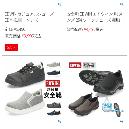
Parade
雑貨
Parade
ウェア
ご利用ガイド
EDWIN カジュアルシューズ
安全靴 EDWIN エドウィン 靴 メ
ビジネスバッグ
SKECHERS
SKECHERS
EDM-6100 メンズ
ンズ 254 ワークシューズ 樹脂先
芯 軽量 スニーカー カジュアル
Parade
new balance
会員サービス
トートバッグ
定価
¥
5,490
販売価格
¥
4,490
税込
moz
紐靴 ブラック ネイビー
販売価格
¥
3,990
税込
SKECHERS
asics
ショルダーバッグ
new balance
お問い合わせ
SALE
GAP
瞬足
puma
財布
メルマガ購買
EDWIN
new balance
営業日カレンダー
休業日
お問い合わせ窓口休業日
2026 年8月
日
月
火
水
木
金
土
1