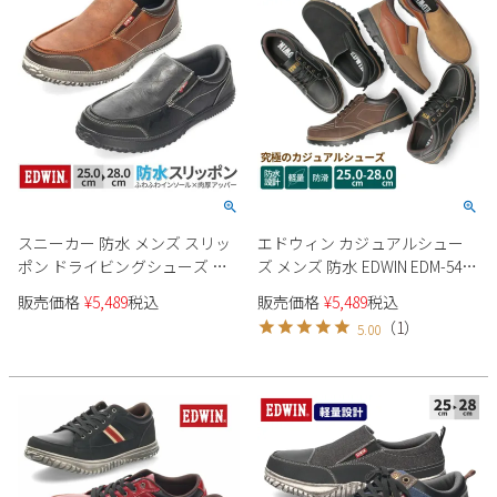
スニーカー 防水 メンズ スリッ
エドウィン カジュアルシュー
ポン ドライビングシューズ エ
ズ メンズ 防水 EDWIN EDM-543
ドウィン EDWIN 靴 ブラック ブ
EDM-544 靴 軽量 防滑 歩きやす
販売価格
¥
5,489
税込
販売価格
¥
5,489
税込
ラウン カジュアル EDM-1811 疲
い 疲れにくい 紐靴 スリッポン
（
1
）
5.00
れにくい クッション