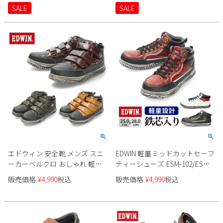
ッド ホワイト ローカット
SALE
SALE
新規会員登録
会社概要
プライバシーポリシー
特定商取引法に基づく表示
お問い合わせ
エドウィン 安全靴 メンズ スニ
EDWIN 軽量ミッドカットセーフ
ーカーベルクロ おしゃれ 軽い
ティーシューズ ESM-102/ESM-
軽量 作業靴 ワークシューズ カ
102D メンズ
販売価格
¥
4,990
税込
販売価格
¥
4,990
税込
ジュアル シューズ 靴 EDWIN
ESM-103 ワイン キャメル カー
キ ミッドカット