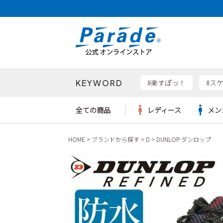
KEYWORD
検索
#楽すぽっ！
#ス
全ての商品
レディース
メン
HOME
ブランドから探す
D
DUNLOP ダンロップ
Parad
サンダル
サンダル
サンダル
レディース新入荷
レディースSALE
リュック
ケア用品
カジュ
トート
SKEC
レインシューズ
レインシューズ
レインシューズ
メンズ新入荷
メンズSALE
ボディバッグ
雑貨
ワーク
ショル
new b
asics
パンプス
スニーカー
スニーカー
キッズ新入荷
キッズSALE
ハンドバッグ
ブーツ
財布
瞬足
スニーカー
ビジネス・ドレスシューズ
スクール
ビジネスバッグ
ウェア
ローファー
ローファー
フォーマル