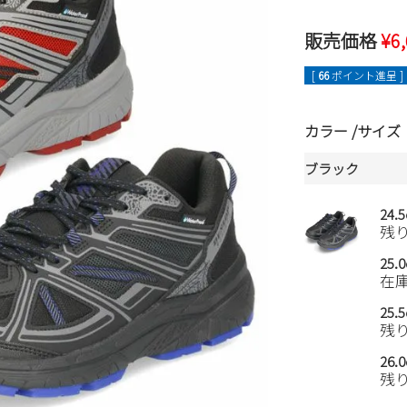
販売価格
¥
6
[
66
ポイント進呈 ]
カラー
サイズ
ブラック
24.
残
25.
在
25.
残
26.
残