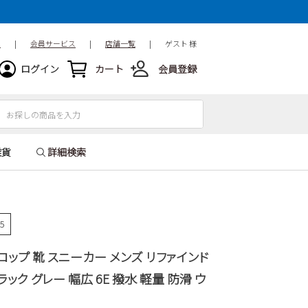
ド
|
会員サービス
|
店舗一覧
|
ゲスト 様
ログイン
カート
会員登録
雑貨
詳細検索
15
ンロップ 靴 スニーカー メンズ リファインド
ブラック グレー 幅広 6E 撥水 軽量 防滑 ウ