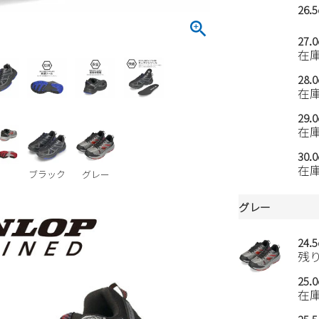
26.
27.
在
28.
在
29.
在
30.
在
ブラック
グレー
グレー
24.
残
25.
在