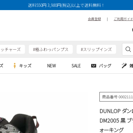
送料550円 3,980円(税込)以上で送料無料！
会員登録
|
ご利用ガイ
ケッチャーズ
#極ふわっパンプス
#スリップインズ
ズ
キッズ
NEW
SALE
バッグ
e
Parade
Parade
アルシューズ
バッグ
カジュアルシューズ
HERS
SKECHERS
SKECHERS
商品番号
000211
シューズ
ダーバッグ
ワークシューズ
alance
moz
GAP
DUNLOP ダ
new balance
EDWIN
ブーツ
puma
new balance
DM2005 黒 
ウェア
ォーキング