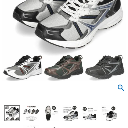
サンダル
キッズ
すべての商品
レインシューズ
サンダル
NEW
すべての商品
パンプス
レインシューズ
サンダル
SALE
スニーカー
すべての商品
スニーカー
レインシューズ
ローファー
レディース新入荷
バッグ
ビジネス・ドレスシューズ
すべての商品
スニーカー
カジュアルシューズ
メンズ新入荷
ローファー
レディースSALE
雑貨
スクール
すべての商品
ワークシューズ
キッズ新入荷
カジュアルシューズ
メンズSALE
フォーマル
リュック
詳細検索
ブーツ
すべての商品
ワークシューズ
キッズSALE
ブーツ
ボディバッグ
ウェア
ケア用品
ブーツ
店舗一覧
ハンドバッグ