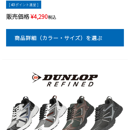
[
43
ポイント進呈 ]
2
3
4
5
6
7
8
9
10
11
12
13
14
15
販売価格
¥
4,290
税込
16
17
18
19
20
21
22
23
24
25
26
27
28
29
30
31
2026 年9月
日
月
火
水
木
金
土
1
2
3
4
5
6
7
8
9
10
11
12
13
14
15
16
17
18
19
20
21
22
23
24
25
26
27
28
29
30