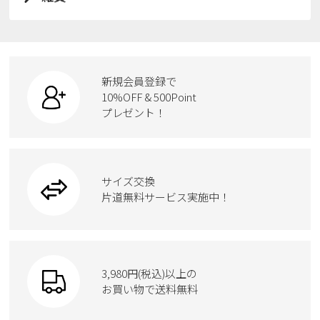
スニーカー
すべての商品
スニーカー
レインシューズ
ローファー
リュック
ビジネス・ドレスシューズ
すべての商品
スニーカー
カジュアルシューズ
ボディバッグ
新規会員登録で
ローファー
ケア用品
10%OFF & 500Point
スクール
ワークシューズ
プレゼント！
ハンドバッグ
カジュアルシューズ
雑貨
フォーマル
ブーツ
ビジネスバッグ
ワークシューズ
ブーツ
サイズ交換
ウェア
トートバッグ
ブーツ
片道無料サービス実施中！
Parade
ショルダーバッグ
Parade
ウェア
SKECHERS
財布
SKECHERS
3,980円(税込)以上の
Parade
new balance
お買い物で送料無料
moz
SKECHERS
asics