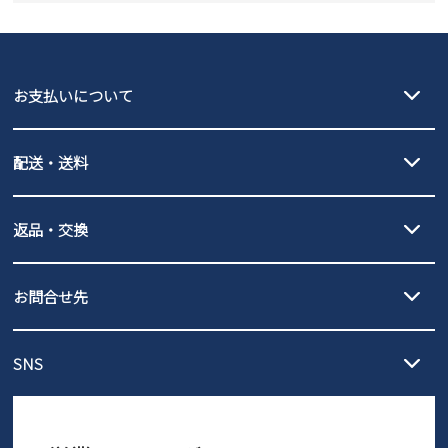
new balance
GAP
瞬足
puma
EDWIN
お支払いについて
new balance
クレジットカード決済、AmazonPay決済、
配送・送料
PayPay（オンライン決済）、代金引換のご利用が可能です。
詳しくは
ご利用ガイド
をご確認ください。
【宅配便】
【ネコポス】
返品・交換
北海道・本州・四国・九州…550円
全国一律…220円（税込）
沖縄…1,980円
発送日・送料詳細については
ご利用ガイド
を
履いてみないとわからない靴だからこそ、サイズ交換にかかる送料
3,980円（税込）以上お買い上げで送料無料
ご利用ください。
お問合せ先
の片道無料サービスを実施中！
3,980円（税込）以上お買い上げで送料1,425円
【サイズ交換期間延長のお知らせ】
メール :
info@parade-shoes.jp
ただいまギフト用としてのご利用が増えていることを受け、プレゼ
発送日・送料詳細については
ご利用ガイド
を
SNS
営業時間：11時～17時
ントとしても安心してご利用いただけるよう、サイズ交換の受付期
ご利用ください。
メールの返信につきましては、
間を「お届けから30日間」へと延長いたしました。
3営業日以内にさせていただいております。
商品到着後30日以内にメールにてお申し出ください。折り返し詳細
※お問い合わせは現在メール
で受け付けております。
なご案内をお送りいたします。詳しくは
ご利用ガイド
をご利用くだ