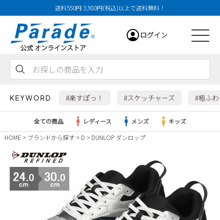
送料550円 3,980円(税込)以上で送料無料！
ログイン
会員登録
お気に入り
カート
#楽すぽっ！
#スケッチャーズ
#極ふ
KEYWORD
全ての商品
レディース
メンズ
キッズ
HOME
ブランドから探す
D
DUNLOP ダンロップ
レディース
メンズ
すべての商品