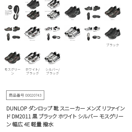
Parade
雑貨
Parade
ウェア
ご利用ガイド
ビジネスバッグ
SKECHERS
SKECHERS
Parade
new balance
会員サービス
トートバッグ
moz
SKECHERS
asics
ショルダーバッグ
new balance
お問い合わせ
ブラック
GAP
瞬足
puma
財布
メルマガ購買
EDWIN
モスグリー
ホワイト/
シルバー/
ン
ブラック
ブラック
new balance
営業日カレンダー
商品番号
00020743
休業日
お問い合わせ窓口休業日
DUNLOP ダンロップ 靴 スニーカー メンズ リファイン
2026 年8月
ド DM2011 黒 ブラック ホワイト シルバー モスグリー
日
月
火
水
木
金
土
ン 幅広 4E 軽量 撥水
1