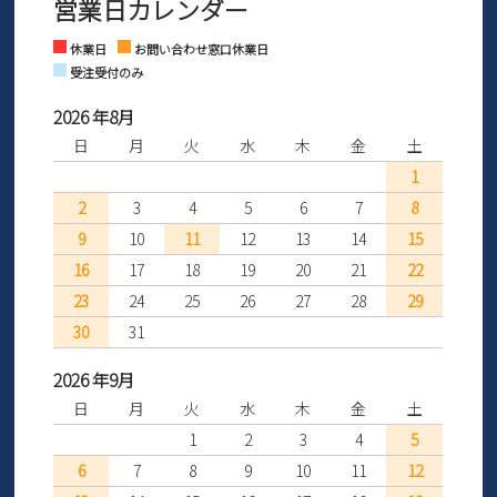
営業日カレンダー
※土日祝はお問い合わせ窓口休業日となります。
さい。
Instagram
Facebook
休業日
お問い合わせ窓口休業日
受注受付のみ
2026 年8月
日
月
火
水
木
金
土
1
2
3
4
5
6
7
8
9
10
11
12
13
14
15
16
17
18
19
20
21
22
23
24
25
26
27
28
29
30
31
2026 年9月
日
月
火
水
木
金
土
1
2
3
4
5
6
7
8
9
10
11
12