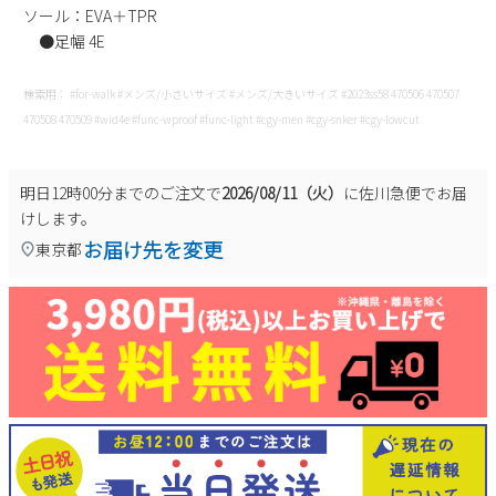
ソール：EVA＋TPR
●足幅 4E
検索用： #for-walk #メンズ/小さいサイズ #メンズ/大きいサイズ #2023ss58 470506 470507
470508 470509 #wid4e #func-wproof #func-light #cgy-men #cgy-snker #cgy-lowcut
明日
12時00分
までのご注文で
2026/08/11（火）
に
佐川急便
でお届
けします。
お届け先を変更
東京都