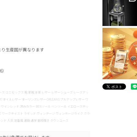
より生産国が異なります
K6）
ホール シューズ ユニセックス 靴 革靴 本革 レザー レザーシューズ レースアッ
オイルレザー オーリンズレザー ORLEANS プルアップレザー ワ
 ワインレッド 深みカラー BENソール ベンソール イエローステッ
ーズ ワークテイスト ラギッド ヴィンテージ ヴィンテージライク クラ
ンド 人気 定番風 通勤 通学 普段履き タウンユース