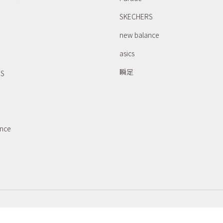
SKECHERS
new balance
asics
瞬足
RS
ance