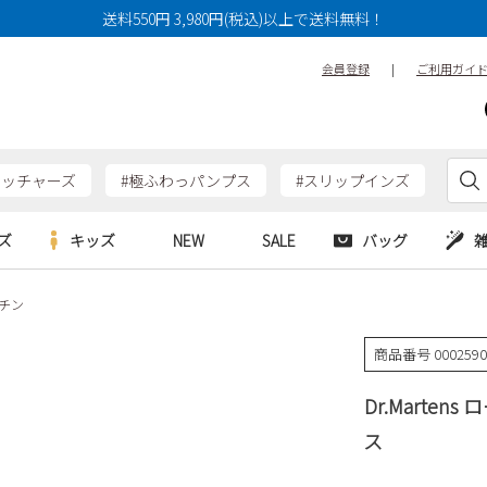
送料550円 3,980円(税込)以上で送料無料！
会員登録
|
ご利用ガイ
ケッチャーズ
#極ふわっパンプス
#スリップインズ
ズ
キッズ
NEW
SALE
バッグ
ーチン
e
Parade
Parade
アルシューズ
バッグ
カジュアルシューズ
HERS
SKECHERS
SKECHERS
商品番号
000259
シューズ
ダーバッグ
ワークシューズ
alance
moz
GAP
Dr.Martens
new balance
EDWIN
ブーツ
puma
new balance
ス
ウェア