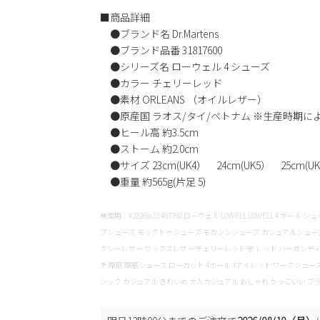
■商品詳細
●ブランド名 Dr.Martens
●ブランド品番 31817600
●シリーズ名 ローウェル 4 シューズ
●カラー チェリーレッド
●素材 ORLEANS （オイルレザー）
●原産国 ラオス/タイ/ベトナム ※生産時期に
●ヒール高 約3.5cm
●ストーム 約2.0cm
●サイズ 23cm(UK4） 24cm(UK5） 25cm(U
●重量 約565g(片足 5)
検索用：#2026ss23 487760 ローウェル LOWELL LOWELL 4 
プシューズ モックトゥシューズ モカシンシューズ カジュアルシューズ 
クシーレザー ワックスレザー チェリーレッド 赤 レッド バーガンディ
チ 厚底 厚底シューズ ローカット 4ホール 4アイレット ワークシュ
シック カジュアル きれいめ 大人カジュアル おしゃれ かっこいい ブラ