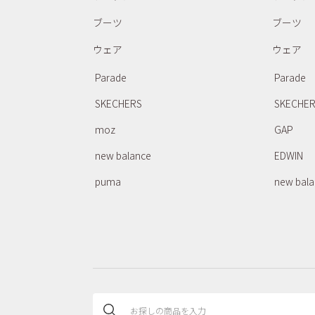
ブーツ
ブーツ
ウェア
ウェア
Parade
Parade
SKECHERS
SKECHE
moz
GAP
new balance
EDWIN
puma
new bal