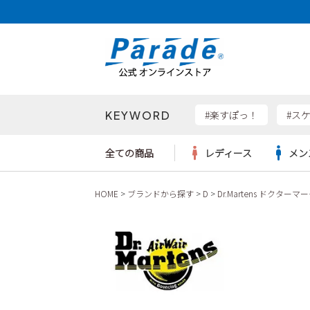
KEYWORD
検索
#楽すぽっ！
#ス
全ての商品
レディース
メン
HOME
ブランドから探す
D
Dr.Martens ドクターマ
Parad
サンダル
サンダル
サンダル
レディース新入荷
レディースSALE
リュック
ケア用品
カジュ
トート
SKEC
レインシューズ
レインシューズ
レインシューズ
メンズ新入荷
メンズSALE
ボディバッグ
雑貨
ワーク
ショル
new b
asics
パンプス
スニーカー
スニーカー
キッズ新入荷
キッズSALE
ハンドバッグ
ブーツ
財布
瞬足
スニーカー
ビジネス・ドレスシューズ
スクール
ビジネスバッグ
ウェア
ローファー
ローファー
フォーマル