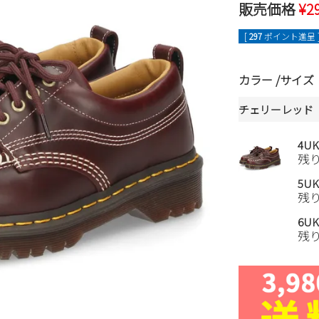
販売価格
¥
2
[
297
ポイント進呈 
カラー
サイズ
チェリーレッド
4U
残
5UK
残
6UK
残