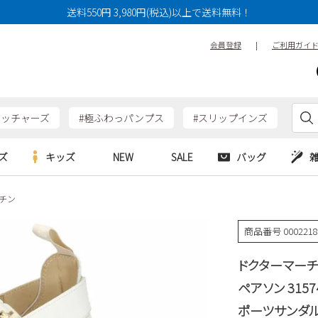
送料550円 3,980円(税込)以上で送料無料！
会員登録
|
ご利用ガイ
ケッチャーズ
#極ふわっパンプス
#スリップインズ
ズ
キッズ
NEW
SALE
バッグ
ーチン
e
Parade
Parade
アルシューズ
バッグ
カジュアルシューズ
HERS
SKECHERS
SKECHERS
商品番号
000221
シューズ
ダーバッグ
ワークシューズ
alance
moz
GAP
ドクターマーチン
new balance
EDWIN
ブーツ
puma
new balance
ペアソン 3157
ウェア
ポーツサンダル 黒