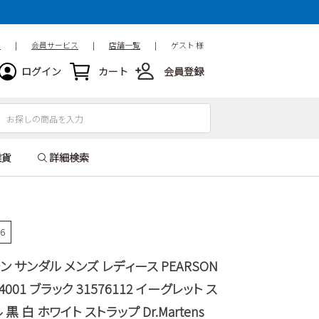
ド
|
会員サービス
|
店舗一覧
|
ゲスト 様
ログイン
カート
会員登録
雑貨
詳細検索
86
 サンダル メンズ レディース PEARSON
4001 ブラック 31576112 イーグレット ス
 白 ホワイト ストラップ Dr.Martens