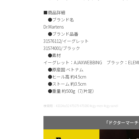
■商品詳細
●ブランド名
Dr.Martens
●ブランド品番
31576112/イーグレット
31574001/ブラック
●素材
イーグレット：AJAXWEBBING ブラック：ELEME
●原産国 ベトナム
●ヒール高 約4.5cm
●ストーム 約3.5cm
●重量 約500g（7/片足）
検索用：#2024ss52 479279 479280 #cgy-men #cgy-sandl
「ドクターマーチ