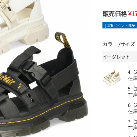
販売価格
¥
1
[
176
ポイント進呈 
カラー
サイズ
イーグレット
4（2
在
5（2
在
6（2
在
7（2
在