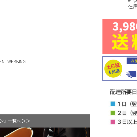
9（2
在
NTWEBBING
ン」一覧へ ＞＞