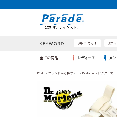
KEYWORD
検索
#楽すぽっ！
#ス
全ての商品
レディース
メン
HOME
ブランドから探す
D
Dr.Martens ドクターマ
Parad
サンダル
サンダル
サンダル
レディース新入荷
レディースSALE
リュック
ケア用品
カジュ
トート
SKEC
レインシューズ
レインシューズ
レインシューズ
メンズ新入荷
メンズSALE
ボディバッグ
雑貨
ワーク
ショル
new b
asics
パンプス
スニーカー
スニーカー
キッズ新入荷
キッズSALE
ハンドバッグ
ブーツ
財布
瞬足
スニーカー
ビジネス・ドレスシューズ
スクール
ビジネスバッグ
ウェア
ローファー
ローファー
フォーマル