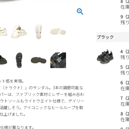
8（2
在
9（2
残
ブラック
4（2
残
5（2
残
ット感を実現。
6（2
T（トラクト）」のサンダル。3本の調節可能な
在
パーは、ファブリック素材とレザーを組み合わ
7（2
ウトソールもライトウエイト仕様で、デイリー
在
活躍しそう。アイコニックなヒールループを取
8（2
仕上げました。
在
仕様が異なります。