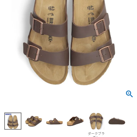
サンダル
キッズ
すべての商品
レインシューズ
サンダル
NEW
すべての商品
パンプス
レインシューズ
サンダル
SALE
スニーカー
すべての商品
スニーカー
レインシューズ
ローファー
レディース新入荷
バッグ
ビジネス・ドレスシューズ
すべての商品
スニーカー
カジュアルシューズ
メンズ新入荷
ローファー
レディースSALE
雑貨
スクール
すべての商品
ワークシューズ
キッズ新入荷
カジュアルシューズ
メンズSALE
フォーマル
リュック
詳細検索
ブーツ
すべての商品
ワークシューズ
キッズSALE
ブーツ
ボディバッグ
ウェア
ケア用品
ブーツ
店舗一覧
ダークブラ
ハンドバッグ