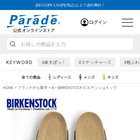
送料550円 3,980円(税込)以上で送料無料！
ログイン
会員登録
お気に入り
カート
#楽すぽっ！
#スケッチャーズ
#極ふ
KEYWORD
全ての商品
レディース
メンズ
キッズ
HOME
ブランドから探す
B
BIRKENSTOCK ビルケンシュトック
レディース
メンズ
すべての商品