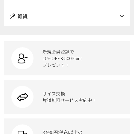
すべての商品
パンプス
レインシューズ
サンダル
雑貨
スニーカー
すべての商品
スニーカー
レインシューズ
ローファー
リュック
ビジネス・ドレスシューズ
すべての商品
スニーカー
カジュアルシューズ
ボディバッグ
新規会員登録で
ローファー
ケア用品
10%OFF & 500Point
スクール
ワークシューズ
プレゼント！
ハンドバッグ
カジュアルシューズ
雑貨
フォーマル
ブーツ
ビジネスバッグ
ワークシューズ
ブーツ
サイズ交換
ウェア
トートバッグ
ブーツ
片道無料サービス実施中！
Parade
ショルダーバッグ
Parade
ウェア
SKECHERS
財布
SKECHERS
3,980円(税込)以上の