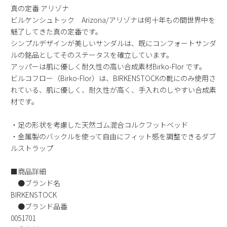
真の定番 アリゾナ
2
3
4
5
6
7
8
ビルケンシュトック Arizona/アリゾナは何十年もの間世界中を
9
10
11
12
13
14
15
魅了してきた真の定番です。
16
17
18
19
20
21
22
シンプルデザインが美しいサンダルは、既にコンフォートサンダ
ルの銘品としてそのステータスを確立しています。
23
24
25
26
27
28
29
アッパーは肌に優しく耐久性の高い合成素材Birko-Flor です。
30
31
ビルコフロー（Birko-Flor）は、BIRKENSTOCKの靴にのみ使用さ
れている、肌に優しく、耐久性が高く、手入れのしやすい合成素
2026 年9月
材です。
日
月
火
水
木
金
土
1
2
3
4
5
・足の形状を考慮した天然ゴム混合コルクフットベッド
6
7
8
9
10
11
12
・金属製のバックルを使って自由にフィット感を調整できるダブ
13
14
15
16
17
18
19
ルストラップ
20
21
22
23
24
25
26
■商品詳細
27
28
29
30
●ブランド名
BIRKENSTOCK
●ブランド品番
0051701