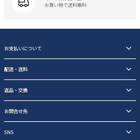
Parade
new balance
お買い物で送料無料
moz
SKECHERS
asics
new balance
GAP
瞬足
puma
EDWIN
お支払いについて
new balance
クレジットカード決済、AmazonPay決済、
配送・送料
PayPay（オンライン決済）、代金引換のご利用が可能です。
詳しくは
ご利用ガイド
をご確認ください。
【宅配便】
【ネコポス】
返品・交換
北海道・本州・四国・九州…550円
全国一律…220円（税込）
沖縄…1,980円
発送日・送料詳細については
ご利用ガイド
を
履いてみないとわからない靴だからこそ、サイズ交換にかかる送料
3,980円（税込）以上お買い上げで送料無料
ご利用ください。
お問合せ先
の片道無料サービスを実施中！
3,980円（税込）以上お買い上げで送料1,425円
【サイズ交換期間延長のお知らせ】
メール :
info@parade-shoes.jp
ただいまギフト用としてのご利用が増えていることを受け、プレゼ
発送日・送料詳細については
ご利用ガイド
を
SNS
営業時間：11時～17時
ントとしても安心してご利用いただけるよう、サイズ交換の受付期
ご利用ください。
メールの返信につきましては、