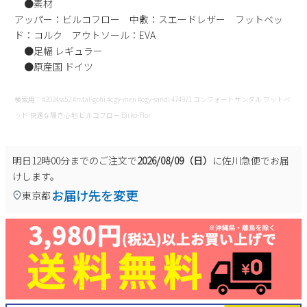
●素材
新規会員登録
アッパー：ビルコフロー 中敷：スエードレザー フットベッ
ド：コルク アウトソール：EVA
●足幅 レギュラー
会社概要
●原産国 ドイツ
プライバシーポリシー
検索用：#2024ss52 #mtal-gohi #cgy-men #cgy-sandl 474971 コンフォートサンダル フットベ
ッド 快適な履き心地 ビルコフロー Birko-Flor
特定商取引法に基づく表示
明日
12時00分
までのご注文で
2026/08/09（日）
に
佐川急便
でお届
お問い合わせ
けします。
お届け先を変更
東京都