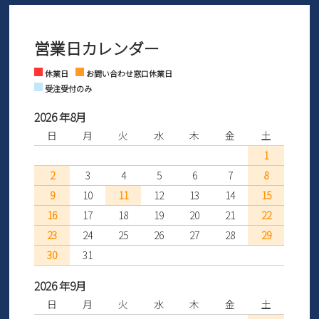
間を「お届けから30日間」へと延長いたしました。
3営業日以内にさせていただいております。
商品到着後30日以内にメールにてお申し出ください。折り返し詳細
※お問い合わせは現在メール
で受け付けております。
なご案内をお送りいたします。詳しくは
ご利用ガイド
をご利用くだ
営業日カレンダー
※土日祝はお問い合わせ窓口休業日となります。
さい。
Instagram
Facebook
休業日
お問い合わせ窓口休業日
受注受付のみ
2026 年8月
日
月
火
水
木
金
土
1
2
3
4
5
6
7
8
9
10
11
12
13
14
15
16
17
18
19
20
21
22
23
24
25
26
27
28
29
30
31
2026 年9月
日
月
火
水
木
金
土