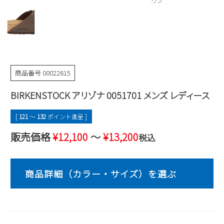
ウン
Parade
雑貨
Parade
ウェア
ご利用ガイド
ビジネスバッグ
SKECHERS
SKECHERS
Parade
new balance
会員サービス
トートバッグ
moz
SKECHERS
asics
商品番号
00022615
ショルダーバッグ
new balance
お問い合わせ
GAP
瞬足
BIRKENSTOCK アリゾナ 0051701 メンズ レディース
puma
財布
メルマガ購買
EDWIN
[
121
〜
132
ポイント進呈 ]
new balance
販売価格
¥
12,100
〜
¥
13,200
税込
営業日カレンダー
休業日
お問い合わせ窓口休業日
2026 年8月
日
月
火
水
木
金
土
1