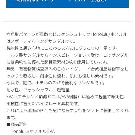
2
3
4
5
6
7
8
9
10
11
12
13
14
15
16
17
18
19
20
21
22
23
24
25
26
27
28
29
六角形パターンが素敵なビルケンシュトック Honolulu/ホノルル
はスポーティなトングサンダルです。
30
31
機能性と履き心地にこだわるあなたにぴったりの一足です。
2026 年9月
コルク製サンダルからインスピレーションを受け、このサンダル
には柔軟性に優れた超軽量素材EVAを使用しています。
日
月
火
水
木
金
土
無臭、有害物質検査済みのこのハイグレード合成樹脂は衝撃をし
1
2
3
4
5
っかりと吸収し、耐水性に優れ、肌にも優しい素材です。
6
7
8
9
10
11
12
砂浜で、庭で、ホテルのスパで便利なサンダルです。
13
14
15
16
17
18
19
耐水性、ウォッシャブル、超軽量
20
21
22
23
24
25
26
EVA（エチレンと酢酸ビニル/EVA樹脂）は極めて軽量で緩衝性、
柔軟性に富んだハイグレード素材です。
27
28
29
30
これにより地面の凹凸も気にならず歩行をソフトに緩衝してくれ
ます。
■商品詳細
Honolulu/ホノルル EVA