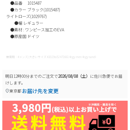
●品番 1015487
新規会員登録
●カラー ブラック(1015487)
ライトローズ(1029767)
会社概要
●幅 レギュラー
●素材 : ワンピース加工のEVA
●原産国 ドイツ
プライバシーポリシー
特定商取引法に基づく表示
検索用：#メンズ/大きいサイズ #2023ss52 471661 #cgy-men #cgy-sandl
お問い合わせ
明日
12時00分
までのご注文で
2026/08/08（土）
に
佐川急便
でお届
けします。
お届け先を変更
東京都