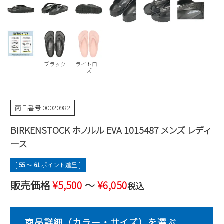
Parade
雑貨
Parade
ウェア
ご利用ガイド
ビジネスバッグ
SKECHERS
SKECHERS
Parade
new balance
会員サービス
トートバッグ
moz
ブラック
ライトロー
SKECHERS
asics
ズ
ショルダーバッグ
new balance
お問い合わせ
GAP
瞬足
puma
財布
メルマガ購買
商品番号
00020982
EDWIN
BIRKENSTOCK ホノルル EVA 1015487 メンズ レディ
new balance
ース
営業日カレンダー
[
55
〜
61
ポイント進呈 ]
休業日
お問い合わせ窓口休業日
販売価格
¥
5,500
〜
¥
6,050
税込
2026 年8月
日
月
火
水
木
金
土
1