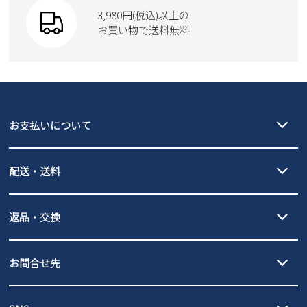
SKECHERS
3,980円(税込)以上の
Parade
new balance
お買い物で送料無料
moz
SKECHERS
asics
new balance
GAP
瞬足
puma
EDWIN
お支払いについて
new balance
クレジットカード決済、AmazonPay決済、
配送・送料
PayPay（オンライン決済）、代金引換のご利用が可能です。
詳しくは
ご利用ガイド
をご確認ください。
【宅配便】
【ネコポス】
返品・交換
北海道・本州・四国・九州…550円
全国一律…220円（税込）
沖縄…1,980円
発送日・送料詳細については
ご利用ガイド
を
履いてみないとわからない靴だからこそ、サイズ交換にかかる送料
3,980円（税込）以上お買い上げで送料無料
ご利用ください。
お問合せ先
の片道無料サービスを実施中！
3,980円（税込）以上お買い上げで送料1,425円
【サイズ交換期間延長のお知らせ】
メール :
info@parade-shoes.jp
ただいまギフト用としてのご利用が増えていることを受け、プレゼ
発送日・送料詳細については
ご利用ガイド
を