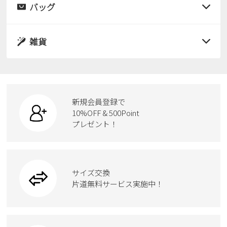
サンダル
バッグ
すべての商品
パンプス
レインシューズ
サンダル
雑貨
スニーカー
すべての商品
スニーカー
レインシューズ
ローファー
リュック
ビジネス・ドレスシューズ
すべての商品
スニーカー
カジュアルシューズ
ボディバッグ
新規会員登録で
ローファー
ケア用品
10%OFF & 500Point
スクール
ワークシューズ
プレゼント！
ハンドバッグ
カジュアルシューズ
雑貨
フォーマル
ブーツ
ビジネスバッグ
ワークシューズ
ブーツ
サイズ交換
ウェア
トートバッグ
ブーツ
片道無料サービス実施中！
Parade
ショルダーバッグ
Parade
ウェア
SKECHERS
財布