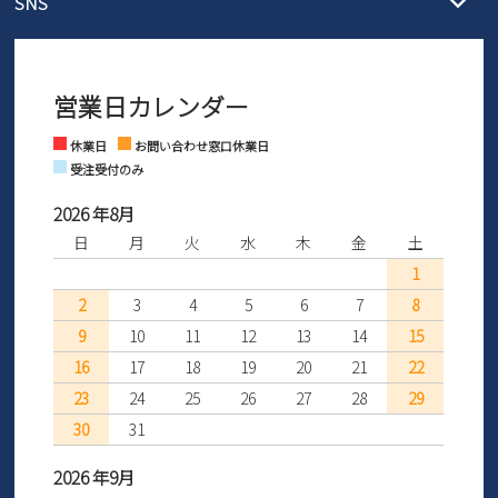
SNS
営業時間：11時～17時
ントとしても安心してご利用いただけるよう、サイズ交換の受付期
ご利用ください。
メールの返信につきましては、
間を「お届けから30日間」へと延長いたしました。
3営業日以内にさせていただいております。
商品到着後30日以内にメールにてお申し出ください。折り返し詳細
※お問い合わせは現在メール
で受け付けております。
なご案内をお送りいたします。詳しくは
ご利用ガイド
をご利用くだ
営業日カレンダー
※土日祝はお問い合わせ窓口休業日となります。
さい。
Instagram
Facebook
休業日
お問い合わせ窓口休業日
受注受付のみ
2026 年8月
日
月
火
水
木
金
土
1
2
3
4
5
6
7
8
9
10
11
12
13
14
15
16
17
18
19
20
21
22
23
24
25
26
27
28
29
30
31
2026 年9月