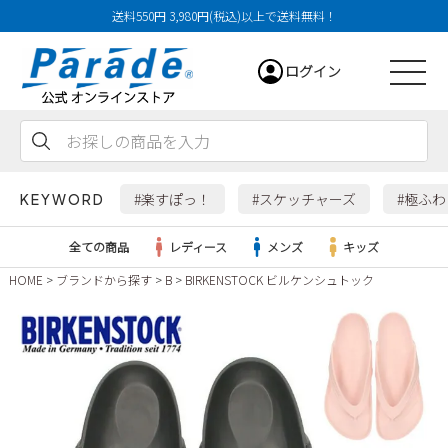
送料550円 3,980円(税込)以上で送料無料！
ログイン
会員登録
お気に入り
カート
#楽すぽっ！
#スケッチャーズ
#極ふ
KEYWORD
全ての商品
レディース
メンズ
キッズ
HOME
ブランドから探す
B
BIRKENSTOCK ビルケンシュトック
レディース
メンズ
すべての商品