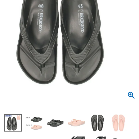
サンダル
キッズ
すべての商品
レインシューズ
サンダル
NEW
すべての商品
パンプス
レインシューズ
サンダル
SALE
スニーカー
すべての商品
スニーカー
レインシューズ
ローファー
レディース新入荷
バッグ
ビジネス・ドレスシューズ
すべての商品
スニーカー
カジュアルシューズ
メンズ新入荷
ローファー
レディースSALE
雑貨
スクール
すべての商品
ワークシューズ
キッズ新入荷
カジュアルシューズ
メンズSALE
フォーマル
リュック
詳細検索
ブーツ
すべての商品
ワークシューズ
キッズSALE
ブーツ
ボディバッグ
ウェア
ケア用品
ブーツ
店舗一覧
ハンドバッグ