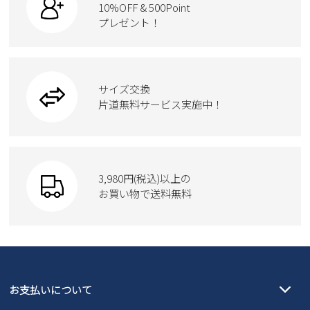
ケア用品
10%OFF & 500Point
スクール
ワークシューズ
プレゼント！
ハンドバッグ
カジュアルシューズ
雑貨
フォーマル
ブーツ
ビジネスバッグ
ワークシューズ
ブーツ
サイズ交換
ウェア
トートバッグ
ブーツ
片道無料サービス実施中！
Parade
ショルダーバッグ
Parade
ウェア
SKECHERS
財布
SKECHERS
3,980円(税込)以上の
Parade
new balance
お買い物で送料無料
moz
SKECHERS
asics
new balance
GAP
瞬足
puma
EDWIN
お支払いについて
new balance