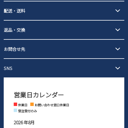
クレジットカード決済、AmazonPay決済、
配送・送料
PayPay（オンライン決済）、代金引換のご利用が可能です。
詳しくは
ご利用ガイド
をご確認ください。
【宅配便】
【ネコポス】
返品・交換
北海道・本州・四国・九州…550円
全国一律…220円（税込）
沖縄…1,980円
発送日・送料詳細については
ご利用ガイド
を
履いてみないとわからない靴だからこそ、サイズ交換にかかる送料
3,980円（税込）以上お買い上げで送料無料
ご利用ください。
お問合せ先
の片道無料サービスを実施中！
3,980円（税込）以上お買い上げで送料1,425円
【サイズ交換期間延長のお知らせ】
メール :
info@parade-shoes.jp
ただいまギフト用としてのご利用が増えていることを受け、プレゼ
発送日・送料詳細については
ご利用ガイド
を
SNS
営業時間：11時～17時
ントとしても安心してご利用いただけるよう、サイズ交換の受付期
ご利用ください。
メールの返信につきましては、
間を「お届けから30日間」へと延長いたしました。
3営業日以内にさせていただいております。
商品到着後30日以内にメールにてお申し出ください。折り返し詳細
※お問い合わせは現在メール
で受け付けております。
なご案内をお送りいたします。詳しくは
ご利用ガイド
をご利用くだ
営業日カレンダー
※土日祝はお問い合わせ窓口休業日となります。
さい。
Instagram
Facebook
休業日
お問い合わせ窓口休業日
受注受付のみ
2026 年8月