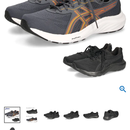
サンダル
キッズ
すべての商品
レインシューズ
サンダル
NEW
すべての商品
パンプス
レインシューズ
サンダル
SALE
スニーカー
すべての商品
スニーカー
レインシューズ
ローファー
レディース新入荷
バッグ
ビジネス・ドレスシューズ
すべての商品
スニーカー
カジュアルシューズ
メンズ新入荷
ローファー
レディースSALE
雑貨
スクール
すべての商品
ワークシューズ
キッズ新入荷
カジュアルシューズ
メンズSALE
フォーマル
リュック
詳細検索
ブーツ
すべての商品
ワークシューズ
キッズSALE
ブーツ
ボディバッグ
ウェア
ケア用品
ブーツ
店舗一覧
ハンドバッグ