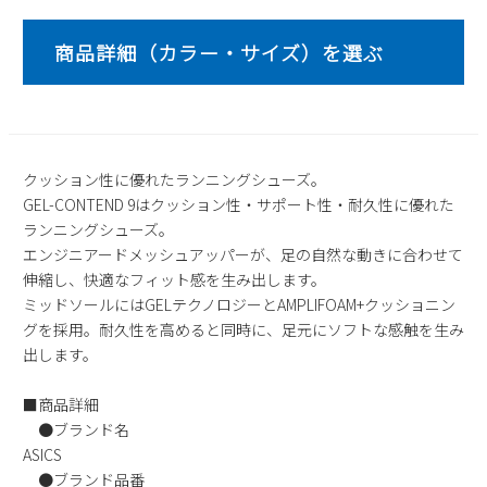
2
3
4
5
6
7
8
9
10
11
12
13
14
15
16
17
18
19
20
21
22
23
24
25
26
27
28
29
30
31
クッション性に優れたランニングシューズ。
2026 年9月
GEL-CONTEND 9はクッション性・サポート性・耐久性に優れた
日
月
火
水
木
金
土
ランニングシューズ。
1
2
3
4
5
エンジニアードメッシュアッパーが、足の自然な動きに合わせて
伸縮し、快適なフィット感を生み出します。
6
7
8
9
10
11
12
ミッドソールにはGELテクノロジーとAMPLIFOAM+クッショニン
13
14
15
16
17
18
19
グを採用。耐久性を高めると同時に、足元にソフトな感触を生み
20
21
22
23
24
25
26
出します。
27
28
29
30
■商品詳細
●ブランド名
ASICS
●ブランド品番