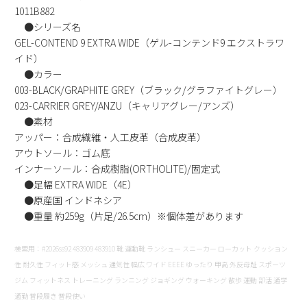
1011B882
新規会員登録
●シリーズ名
GEL-CONTEND 9 EXTRA WIDE（ゲル-コンテンド9 エクストラワ
会社概要
イド）
●カラー
003-BLACK/GRAPHITE GREY（ブラック/グラファイトグレー）
プライバシーポリシー
023-CARRIER GREY/ANZU（キャリアグレー/アンズ）
●素材
特定商取引法に基づく表示
アッパー：合成繊維・人工皮革（合成皮革）
アウトソール：ゴム底
お問い合わせ
インナーソール：合成樹脂(ORTHOLITE)/固定式
●足幅 EXTRA WIDE（4E）
●原産国 インドネシア
●重量 約259g（片足/26.5cm）※個体差があります
検索用：#2026ss92 483909 483910 靴 運動靴 ランシュー スニーカー ローカット クッション
性 耐久性 フィット感 メッシュ 通気性 幅広 ワイド EEEE ゆったり 甲高 外反母趾 スポーツ
ジム フィットネス トレーニング ランニング ジョギング ウォーキング 散歩 運動 部活 通学
通勤 普段履き 普段使い