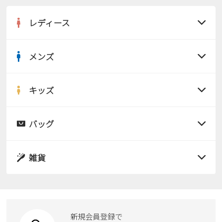
レディース
メンズ
すべての商品
サンダル
キッズ
すべての商品
レインシューズ
サンダル
バッグ
すべての商品
パンプス
レインシューズ
サンダル
雑貨
スニーカー
すべての商品
スニーカー
レインシューズ
ローファー
リュック
ビジネス・ドレスシューズ
すべての商品
スニーカー
カジュアルシューズ
ボディバッグ
新規会員登録で
ローファー