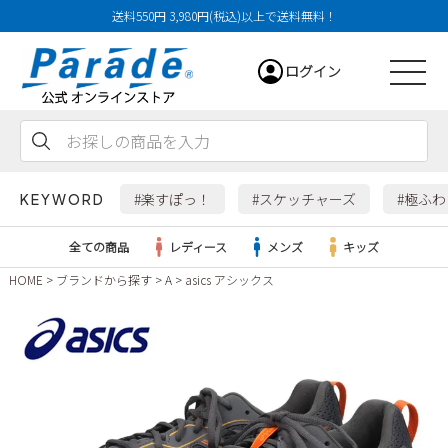
送料550円 3,980円(税込)以上で送料無料！
ログイン
会員登録
お気に入り
カート
#楽すぽっ！
#スケッチャーズ
#極ふ
KEYWORD
全ての商品
レディース
メンズ
キッズ
HOME
ブランドから探す
A
asics アシックス
レディース
メンズ
すべての商品