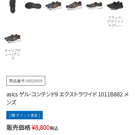
Parade
雑貨
Parade
ウェア
ご利用ガイド
ビジネスバッグ
SKECHERS
ブラック/
SKECHERS
グラファイ
トグレー
Parade
new balance
会員サービス
トートバッグ
moz
SKECHERS
asics
ショルダーバッグ
new balance
お問い合わせ
キャリアグ
GAP
瞬足
レー/アン
puma
ズ
財布
メルマガ購買
EDWIN
new balance
商品番号
00025939
営業日カレンダー
asics ゲル-コンテンド9 エクストラワイド 1011B882 メ
ンズ
休業日
お問い合わせ窓口休業日
[
88
ポイント進呈 ]
2026 年8月
日
月
火
水
木
金
土
販売価格
¥
8,800
税込
1