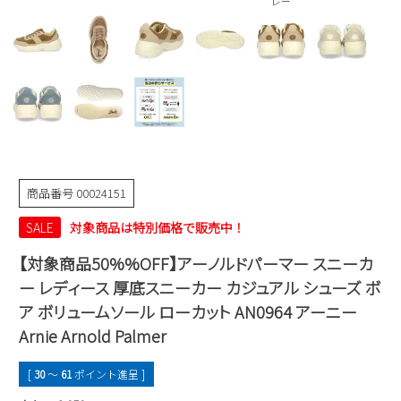
レー
Parade
雑貨
Parade
ウェア
ご利用ガイド
ビジネスバッグ
SKECHERS
SKECHERS
Parade
new balance
会員サービス
トートバッグ
moz
SKECHERS
asics
ショルダーバッグ
new balance
お問い合わせ
GAP
瞬足
puma
財布
メルマガ購買
商品番号
00024151
EDWIN
SALE
対象商品は特別価格で販売中！
new balance
【対象商品50%%OFF】アーノルドパーマー スニーカ
営業日カレンダー
ー レディース 厚底スニーカー カジュアル シューズ ボ
ア ボリュームソール ローカット AN0964 アーニー
休業日
お問い合わせ窓口休業日
Arnie Arnold Palmer
2026 年8月
日
月
火
水
木
金
土
[
30
〜
61
ポイント進呈 ]
1