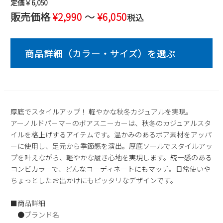
定価￥6,050
2
3
4
5
6
7
8
販売価格
¥
2,990
〜
¥
6,050
税込
9
10
11
12
13
14
15
16
17
18
19
20
21
22
23
24
25
26
27
28
29
30
31
2026 年9月
日
月
火
水
木
金
土
厚底でスタイルアップ！ 軽やかな秋冬カジュアルを実現。
1
2
3
4
5
アーノルドパーマーのボアスニーカーは、秋冬のカジュアルスタ
6
7
8
9
10
11
12
イルを格上げするアイテムです。温かみのあるボア素材をアッパ
13
14
15
16
17
18
19
ーに使用し、足元から季節感を演出。厚底ソールでスタイルアッ
プを叶えながら、軽やかな履き心地を実現します。統一感のある
20
21
22
23
24
25
26
コンビカラーで、どんなコーディネートにもマッチ。日常使いや
27
28
29
30
ちょっとしたお出かけにもピッタリなデザインです。
■商品詳細
●ブランド名