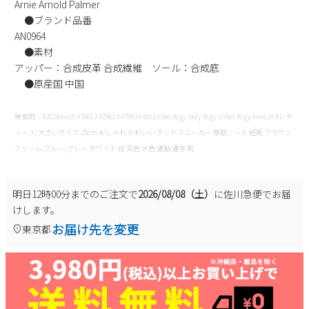
Arnie Arnold Palmer
新規会員登録
●ブランド品番
AN0964
●素材
会社概要
アッパー：合成皮革 合成繊維 ソール：合成底
●原産国 中国
プライバシーポリシー
検索用：#2024aw19 478612 478613 478614 #atuzoko #cgy-lady #cgy-snker #cgy-lowcut #レデ
特定商取引法に基づく表示
ィース/大きいサイズ 25cm おしゃれ かわいい ダッドスニーカー 厚底ソール 紐靴 ブラウン
クリーム ブルー/グレー ホワイト 白 茶色 水色 通勤 通学 靴
お問い合わせ
明日
12時00分
までのご注文で
2026/08/08（土）
に
佐川急便
でお届
けします。
お届け先を変更
東京都