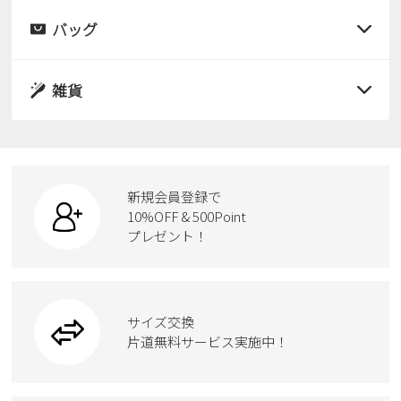
レインシューズ
サンダル
バッグ
すべての商品
パンプス
レインシューズ
サンダル
雑貨
スニーカー
すべての商品
スニーカー
レインシューズ
ローファー
リュック
ビジネス・ドレスシューズ
すべての商品
スニーカー
カジュアルシューズ
ボディバッグ
新規会員登録で
ローファー
ケア用品
10%OFF & 500Point
スクール
ワークシューズ
プレゼント！
ハンドバッグ
カジュアルシューズ
雑貨
フォーマル
ブーツ
ビジネスバッグ
ワークシューズ
ブーツ
サイズ交換
ウェア
トートバッグ
ブーツ
片道無料サービス実施中！
Parade
ショルダーバッグ
Parade
ウェア