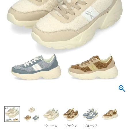
サンダル
キッズ
すべての商品
レインシューズ
サンダル
NEW
すべての商品
パンプス
レインシューズ
サンダル
SALE
スニーカー
すべての商品
スニーカー
レインシューズ
ローファー
レディース新入荷
バッグ
ビジネス・ドレスシューズ
すべての商品
スニーカー
カジュアルシューズ
メンズ新入荷
ローファー
レディースSALE
雑貨
スクール
すべての商品
ワークシューズ
キッズ新入荷
カジュアルシューズ
メンズSALE
フォーマル
リュック
詳細検索
ブーツ
すべての商品
ワークシューズ
キッズSALE
ブーツ
ボディバッグ
ウェア
ケア用品
ブーツ
店舗一覧
クリーム
ブラウン
ブルー/グ
ハンドバッグ