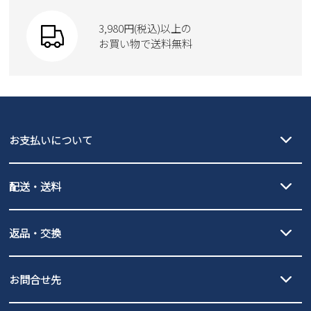
SKECHERS
財布
SKECHERS
3,980円(税込)以上の
Parade
new balance
お買い物で送料無料
moz
SKECHERS
asics
new balance
GAP
瞬足
puma
EDWIN
お支払いについて
new balance
クレジットカード決済、AmazonPay決済、
配送・送料
PayPay（オンライン決済）、代金引換のご利用が可能です。
詳しくは
ご利用ガイド
をご確認ください。
【宅配便】
【ネコポス】
返品・交換
北海道・本州・四国・九州…550円
全国一律…220円（税込）
沖縄…1,980円
発送日・送料詳細については
ご利用ガイド
を
履いてみないとわからない靴だからこそ、サイズ交換にかかる送料
3,980円（税込）以上お買い上げで送料無料
ご利用ください。
お問合せ先
の片道無料サービスを実施中！
3,980円（税込）以上お買い上げで送料1,425円
【サイズ交換期間延長のお知らせ】