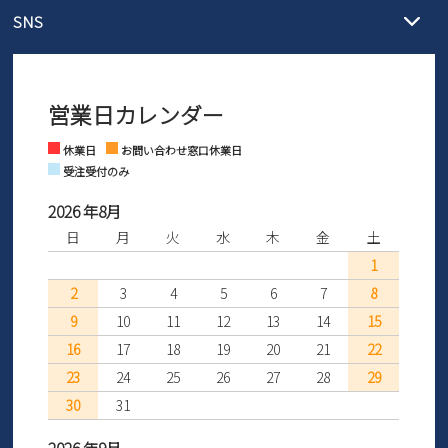
メール :
info@parade-shoes.jp
ただいまギフト用としてのご利用が増えていることを受け、プレゼ
発送日・送料詳細については
ご利用ガイド
を
SNS
営業時間：11時～17時
ントとしても安心してご利用いただけるよう、サイズ交換の受付期
ご利用ください。
メールの返信につきましては、
間を「お届けから30日間」へと延長いたしました。
3営業日以内にさせていただいております。
商品到着後30日以内にメールにてお申し出ください。折り返し詳細
※お問い合わせは現在メール
で受け付けております。
なご案内をお送りいたします。詳しくは
ご利用ガイド
をご利用くだ
営業日カレンダー
※土日祝はお問い合わせ窓口休業日となります。
さい。
Instagram
Facebook
休業日
お問い合わせ窓口休業日
受注受付のみ
2026 年8月
日
月
火
水
木
金
土
1
2
3
4
5
6
7
8
9
10
11
12
13
14
15
16
17
18
19
20
21
22
23
24
25
26
27
28
29
30
31