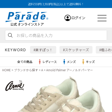
送料550円 3,980円(税込)以上で送料無料！
ログイン
会員登録
お気に入り
カート
#楽すぽっ！
#スケッチャーズ
#極ふ
KEYWORD
全ての商品
レディース
メンズ
キッズ
HOME
ブランドから探す
A
Arnold Palmer アーノルドパーマー
レディース
メンズ
すべての商品