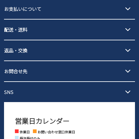
EDWIN
お支払いについて
new balance
クレジットカード決済、AmazonPay決済、
配送・送料
PayPay（オンライン決済）、代金引換のご利用が可能です。
詳しくは
ご利用ガイド
をご確認ください。
【宅配便】
【ネコポス】
返品・交換
北海道・本州・四国・九州…550円
全国一律…220円（税込）
沖縄…1,980円
発送日・送料詳細については
ご利用ガイド
を
履いてみないとわからない靴だからこそ、サイズ交換にかかる送料
3,980円（税込）以上お買い上げで送料無料
ご利用ください。
お問合せ先
の片道無料サービスを実施中！
3,980円（税込）以上お買い上げで送料1,425円
【サイズ交換期間延長のお知らせ】
メール :
info@parade-shoes.jp
ただいまギフト用としてのご利用が増えていることを受け、プレゼ
発送日・送料詳細については
ご利用ガイド
を
SNS
営業時間：11時～17時
ントとしても安心してご利用いただけるよう、サイズ交換の受付期
ご利用ください。
メールの返信につきましては、
間を「お届けから30日間」へと延長いたしました。
3営業日以内にさせていただいております。
商品到着後30日以内にメールにてお申し出ください。折り返し詳細
※お問い合わせは現在メール
で受け付けております。
なご案内をお送りいたします。詳しくは
ご利用ガイド
をご利用くだ
営業日カレンダー
※土日祝はお問い合わせ窓口休業日となります。
さい。
Instagram
Facebook
休業日
お問い合わせ窓口休業日
受注受付のみ