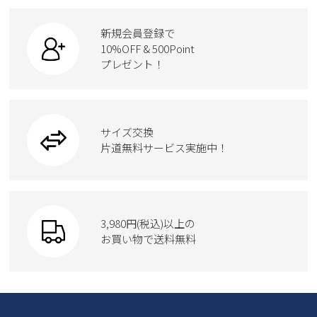
ビジネス・ドレスシューズ
すべての商品
スニーカー
カジュアルシューズ
ボディバッグ
新規会員登録で
ローファー
ケア用品
10%OFF & 500Point
スクール
ワークシューズ
プレゼント！
ハンドバッグ
カジュアルシューズ
雑貨
フォーマル
ブーツ
ビジネスバッグ
ワークシューズ
ブーツ
サイズ交換
ウェア
トートバッグ
ブーツ
片道無料サービス実施中！
Parade
ショルダーバッグ
Parade
ウェア
SKECHERS
財布
SKECHERS
3,980円(税込)以上の
Parade
new balance
お買い物で送料無料
moz
SKECHERS
asics
new balance
GAP
瞬足
puma