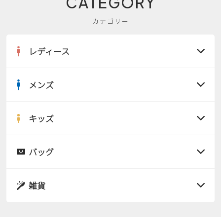
CATEGORY
カテゴリー
レディース
メンズ
すべての商品
サンダル
キッズ
すべての商品
レインシューズ
サンダル
バッグ
すべての商品
パンプス
レインシューズ
サンダル
雑貨
スニーカー
すべての商品
スニーカー
レインシューズ
ローファー
リュック