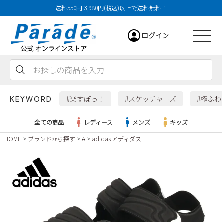
送料550円 3,980円(税込)以上で送料無料！
ログイン
会員登録
お気に入り
カート
#楽すぽっ！
#スケッチャーズ
#極ふ
KEYWORD
全ての商品
レディース
メンズ
キッズ
HOME
ブランドから探す
A
adidas アディダス
レディース
メンズ
すべての商品