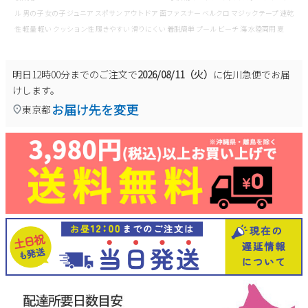
ル 男の子 女の子 ジュニア スポサン アウトドア 面ファスナー ベルクロ マジックテープ 速乾
性 軽量 軽い クッション性 履きやすい 滑りにくい 着脱簡単 プール ビーチ 海 水陸両用 夏
明日
12時00分
までのご注文で
2026/08/11（火）
に
佐川急便
でお届
けします。
お届け先を変更
東京都