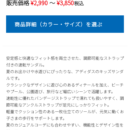
販売価格
¥
2,990
〜
¥
3,850
税込
2
3
4
5
6
7
8
9
10
11
12
13
14
15
16
17
18
19
20
21
22
23
24
25
26
27
28
29
30
31
2026 年9月
安定感と快適なフィット感を両立させた、調節可能なストラップ
日
月
火
水
木
金
土
付きの速乾サンダル。
1
2
3
4
5
夏のお出かけや水遊びにぴったりな、アディダスのキッズサンダ
6
7
8
9
10
11
12
ルです。
13
14
15
16
17
18
19
クラシックなデザインに遊び心のあるディテールを加え、ビーチ
やプール、公園遊び、旅行など幅広いシーンで活躍します。
20
21
22
23
24
25
26
速乾性に優れたバンデージストラップで濡れても扱いやすく、調
27
28
29
30
節可能なアンクルストラップが足元にしっかりフィット。
軽量でクッション性のある一枚仕立てのソールが、元気に動くお
子さまの歩行をサポートします。
夏のカジュアルコーデにも合わせやすい、機能性とデザイン性を