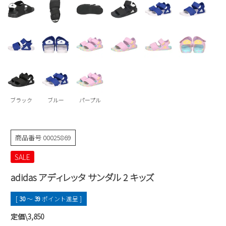
Parade
雑貨
Parade
ウェア
ご利用ガイド
ビジネスバッグ
SKECHERS
SKECHERS
Parade
new balance
会員サービス
トートバッグ
moz
SKECHERS
asics
ショルダーバッグ
new balance
お問い合わせ
GAP
瞬足
puma
財布
ブラック
ブルー
パープル
メルマガ購買
EDWIN
new balance
商品番号
00025869
営業日カレンダー
SALE
adidas アディレッタ サンダル 2 キッズ
休業日
お問い合わせ窓口休業日
2026 年8月
[
30
〜
39
ポイント進呈 ]
日
月
火
水
木
金
土
定価\3,850
1