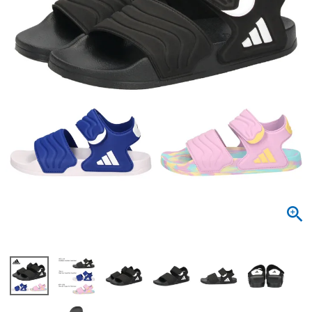
サンダル
キッズ
すべての商品
レインシューズ
サンダル
NEW
すべての商品
パンプス
レインシューズ
サンダル
SALE
スニーカー
すべての商品
スニーカー
レインシューズ
ローファー
レディース新入荷
バッグ
ビジネス・ドレスシューズ
すべての商品
スニーカー
カジュアルシューズ
メンズ新入荷
ローファー
レディースSALE
雑貨
スクール
すべての商品
ワークシューズ
キッズ新入荷
カジュアルシューズ
メンズSALE
フォーマル
リュック
詳細検索
ブーツ
すべての商品
ワークシューズ
キッズSALE
ブーツ
ボディバッグ
ウェア
ケア用品
ブーツ
店舗一覧
ハンドバッグ