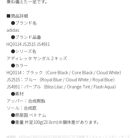
兼ね備えた一足です。
新規会員登録
■商品詳細
●ブランド名
会社概要
adidas
●ブランド品番
プライバシーポリシー
HQ0114 JS2515 JS4931
●シリーズ名
特定商取引法に基づく表示
アディレッタ サンダル 2 キッズ
●カラー
HQ0114：ブラック（Core Black / Core Black / Cloud White）
お問い合わせ
JS2515：ブルー（Royal Blue / Cloud White / Royal Blue）
JS4931：パープル（Bliss Lilac / Orange Tint / Flash Aqua）
●素材
アッパー：合成樹脂
ソール：合成底
●原産国 ベトナム
●重量 片足100g(23.0cm)※個体差があります。
検索用：#2026ss63 484378 484379 484380 ADILETTE 子供靴 サンダル キッズ スポーツサンダ