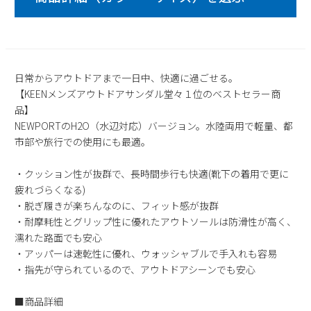
2
3
4
5
6
7
8
9
10
11
12
13
14
15
16
17
18
19
20
21
22
23
24
25
26
27
28
29
日常からアウトドアまで一日中、快適に過ごせる。
【KEENメンズアウトドアサンダル堂々１位のベストセラー商
30
31
品】
2026 年9月
NEWPORTのH2O（水辺対応）バージョン。水陸両用で軽量、都
市部や旅行での使用にも最適。
日
月
火
水
木
金
土
1
2
3
4
5
・クッション性が抜群で、長時間歩行も快適(靴下の着用で更に
6
7
8
9
10
11
12
疲れづらくなる)
13
14
15
16
17
18
19
・脱ぎ履きが楽ちんなのに、フィット感が抜群
20
21
22
23
24
25
26
・耐摩耗性とグリップ性に優れたアウトソールは防滑性が高く、
濡れた路面でも安心
27
28
29
30
・アッパーは速乾性に優れ、ウォッシャブルで手入れも容易
・指先が守られているので、アウトドアシーンでも安心
■商品詳細