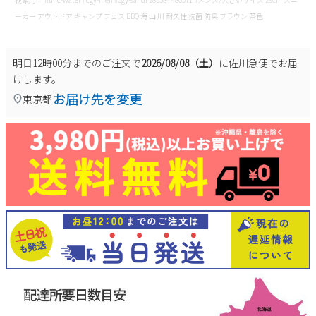
ーカー アウトドア キャンプ フェス BBQ 海 山 川 耐久性 抗菌 防臭 ブラウン 茶色
明日
12時00分
までのご注文で
2026/08/08（土）
に
佐川急便
でお届
けします。
お届け先を変更
東京都