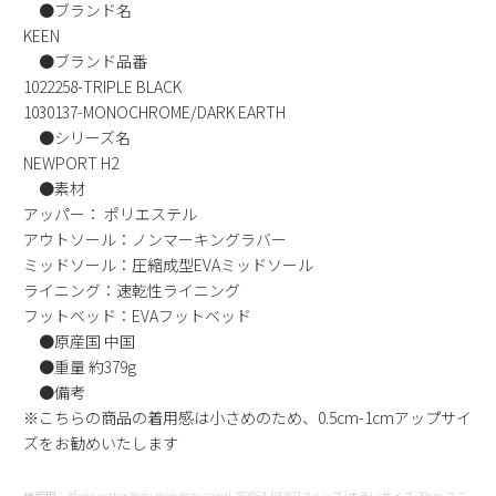
●ブランド名
新規会員登録
KEEN
●ブランド品番
会社概要
1022258-TRIPLE BLACK
1030137-MONOCHROME/DARK EARTH
●シリーズ名
プライバシーポリシー
NEWPORT H2
●素材
特定商取引法に基づく表示
アッパー： ポリエステル
アウトソール：ノンマーキングラバー
ミッドソール：圧縮成型EVAミッドソール
お問い合わせ
ライニング：速乾性ライニング
フットベッド：EVAフットベッド
●原産国 中国
●重量 約379g
●備考
※こちらの商品の着用感は小さめのため、0.5cm-1cmアップサイ
ズをお勧めいたします
検索用：#func-water #cgy-men #cgy-sandl 283584 480571 #メンズ/大きいサイズ 29cm スニ