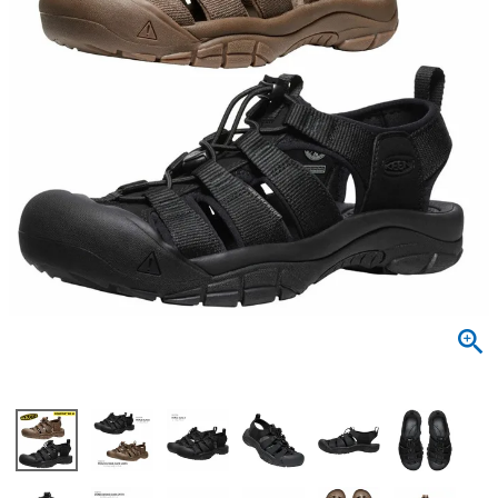
サンダル
キッズ
すべての商品
レインシューズ
サンダル
NEW
すべての商品
パンプス
レインシューズ
サンダル
SALE
スニーカー
すべての商品
スニーカー
レインシューズ
ローファー
レディース新入荷
バッグ
ビジネス・ドレスシューズ
すべての商品
スニーカー
カジュアルシューズ
メンズ新入荷
ローファー
レディースSALE
雑貨
スクール
すべての商品
ワークシューズ
キッズ新入荷
カジュアルシューズ
メンズSALE
フォーマル
リュック
詳細検索
ブーツ
すべての商品
ワークシューズ
キッズSALE
ブーツ
ボディバッグ
ウェア
ケア用品
ブーツ
店舗一覧
ハンドバッグ