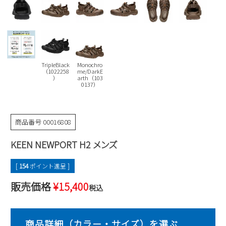
Parade
雑貨
Parade
ウェア
ご利用ガイド
ビジネスバッグ
SKECHERS
SKECHERS
Parade
new balance
会員サービス
トートバッグ
moz
TripleBlack
Monochro
SKECHERS
asics
（1022258
me/DarkE
ショルダーバッグ
new balance
お問い合わせ
）
arth（103
0137）
GAP
瞬足
puma
財布
メルマガ購買
EDWIN
商品番号
00016808
new balance
KEEN NEWPORT H2 メンズ
営業日カレンダー
[
154
ポイント進呈 ]
休業日
お問い合わせ窓口休業日
販売価格
¥
15,400
税込
2026 年8月
日
月
火
水
木
金
土
1