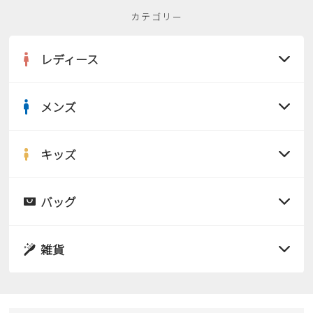
カテゴリー
レディース
メンズ
すべての商品
サンダル
キッズ
すべての商品
レインシューズ
サンダル
バッグ
すべての商品
パンプス
レインシューズ
サンダル
雑貨
スニーカー
すべての商品
スニーカー
レインシューズ
ローファー
リュック
ビジネス・ドレスシューズ