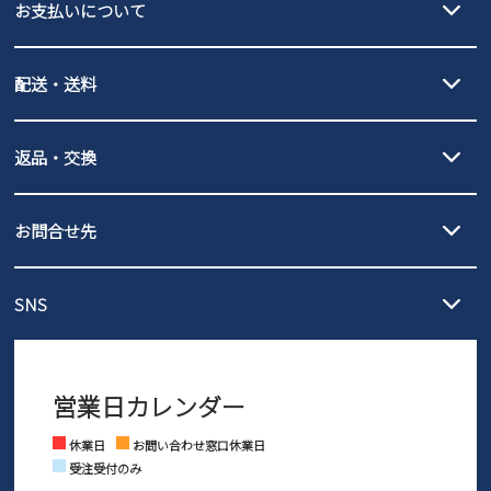
お支払いについて
new balance
クレジットカード決済、AmazonPay決済、
配送・送料
PayPay（オンライン決済）、代金引換のご利用が可能です。
詳しくは
ご利用ガイド
をご確認ください。
【宅配便】
【ネコポス】
返品・交換
北海道・本州・四国・九州…550円
全国一律…220円（税込）
沖縄…1,980円
発送日・送料詳細については
ご利用ガイド
を
履いてみないとわからない靴だからこそ、サイズ交換にかかる送料
3,980円（税込）以上お買い上げで送料無料
ご利用ください。
お問合せ先
の片道無料サービスを実施中！
3,980円（税込）以上お買い上げで送料1,425円
【サイズ交換期間延長のお知らせ】
メール :
info@parade-shoes.jp
ただいまギフト用としてのご利用が増えていることを受け、プレゼ
発送日・送料詳細については
ご利用ガイド
を
SNS
営業時間：11時～17時
ントとしても安心してご利用いただけるよう、サイズ交換の受付期
ご利用ください。
メールの返信につきましては、
間を「お届けから30日間」へと延長いたしました。
3営業日以内にさせていただいております。
商品到着後30日以内にメールにてお申し出ください。折り返し詳細
※お問い合わせは現在メール
で受け付けております。
なご案内をお送りいたします。詳しくは
ご利用ガイド
をご利用くだ
営業日カレンダー
※土日祝はお問い合わせ窓口休業日となります。
さい。
Instagram
Facebook
休業日
お問い合わせ窓口休業日
受注受付のみ