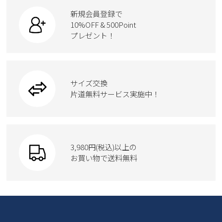
すべての商品
スニーカー
カジュアルシューズ
ボディバッグ
新規会員登録で
ローファー
ケア用品
10%OFF & 500Point
スクール
ワークシューズ
プレゼント！
ハンドバッグ
カジュアルシューズ
雑貨
フォーマル
ブーツ
ビジネスバッグ
ワークシューズ
ブーツ
サイズ交換
ウェア
トートバッグ
ブーツ
片道無料サービス実施中！
Parade
ショルダーバッグ
Parade
ウェア
SKECHERS
財布
SKECHERS
3,980円(税込)以上の
Parade
new balance
お買い物で送料無料
moz
SKECHERS
asics
new balance
GAP
瞬足
puma
EDWIN