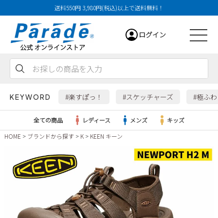
送料550円 3,980円(税込)以上で送料無料！
ログイン
会員登録
お気に入り
カート
#楽すぽっ！
#スケッチャーズ
#極ふ
KEYWORD
全ての商品
レディース
メンズ
キッズ
HOME
ブランドから探す
K
KEEN キーン
レディース
メンズ
すべての商品