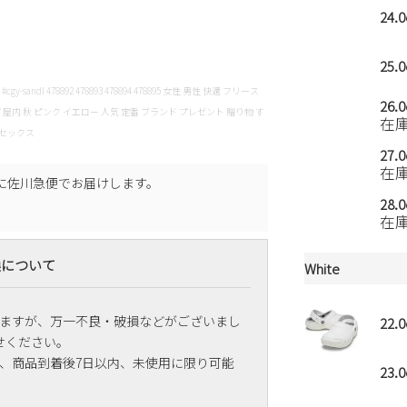
24.
25.
lady #cgy-sandl 478892 478893 478894 478895 女性 男性 快適 フリース
26.
内 秋 ピンク イエロー 人気 定番 ブランド プレゼント 贈り物 す
在
ニセックス
27.
在
に
佐川急便
でお届けします。
28.
在
換について
White
ますが、万一不良・破損などがございまし
22.
せください。
、商品到着後7日以内、未使用に限り可能
23.