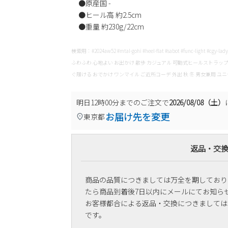
●原産国 -
●ヒール高 約2.5cm
●重量 約230g/22cm
検索用：#2024aw52 #mtal-gohi #heel-flat #sabot #func-light #cgy-
ふわふわ 心地よい お出かけ 散歩 カジュアル 可動式ヒールストラップ 屋
ぐ履ける おでかけ ワンマイル ご近所コーデ 外出 秋 冬 男女兼用 ユ
明日
12時00分
までのご注文で
2026/08/08（土）
お届け先を変更
東京都
返品・交
商品の品質につきましては万全を期しており
たら商品到着後7日以内にメールにてお知ら
お客様都合による返品・交換につきましては
です。