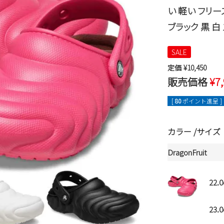
い 軽い フリー
ブラック 黒 白
SALE
定価
¥
10,450
販売価格
¥
7
[
80
ポイント進呈 ]
カラー
サイズ
DragonFruit
22.
23.