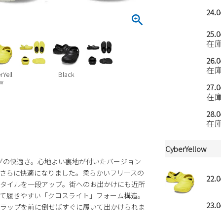
24.
25.
在
26.
在
rYell
Black
w
27.
在
28.
在
CyberYellow
ッグの快適さ。心地よい裏地が付いたバージョン
さらに快適になりました。柔らかいフリースの
22.
タイルを一段アップ。街へのお出かけにも近所
て履きやすい「クロスライト」フォーム構造。
23.
ラップを前に倒せばすぐに履いて出かけられま