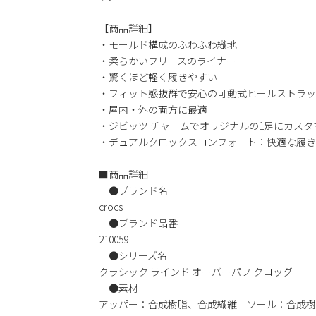
【商品詳細】
・モールド構成のふわふわ織地
・柔らかいフリースのライナー
・驚くほど軽く履きやすい
・フィット感抜群で安心の可動式ヒールストラッ
・屋内・外の両方に最適
・ジビッツ チャームでオリジナルの1足にカスタ
・デュアルクロックスコンフォート：快適な履き
■商品詳細
●ブランド名
crocs
●ブランド品番
210059
●シリーズ名
クラシック ラインド オーバーパフ クロッグ
●素材
アッパー：合成樹脂、合成繊維 ソール：合成樹