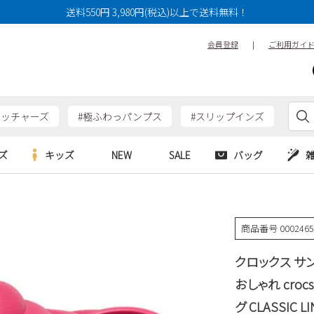
送料550円 3,980円(税込)以上で送料無料！
会員登録
|
ご利用ガイ
ケッチャーズ
#極ふわっパンプス
#スリップインズ
ズ
キッズ
NEW
SALE
バッグ
e
Parade
Parade
アルシューズ
バッグ
カジュアルシューズ
HERS
SKECHERS
SKECHERS
商品番号
000246
シューズ
ダーバッグ
ワークシューズ
alance
moz
GAP
クロックス サン
new balance
EDWIN
ブーツ
puma
new balance
おしゃれ cro
ウェア
グ CLASSIC L