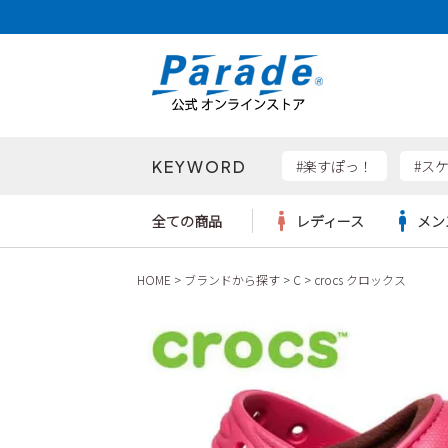
KEYWORD
検索
#楽すぽっ！
#ス
全ての商品
レディース
メン
HOME
ブランドから探す
C
crocs クロックス
Parad
サンダル
サンダル
サンダル
レディース新入荷
レディースSALE
リュック
ケア用品
カジュ
トート
SKEC
レインシューズ
レインシューズ
レインシューズ
メンズ新入荷
メンズSALE
ボディバッグ
雑貨
ワーク
ショル
new b
asics
パンプス
スニーカー
スニーカー
キッズ新入荷
キッズSALE
ハンドバッグ
ブーツ
財布
瞬足
スニーカー
ビジネス・ドレスシューズ
スクール
ビジネスバッグ
ウェア
ローファー
ローファー
フォーマル