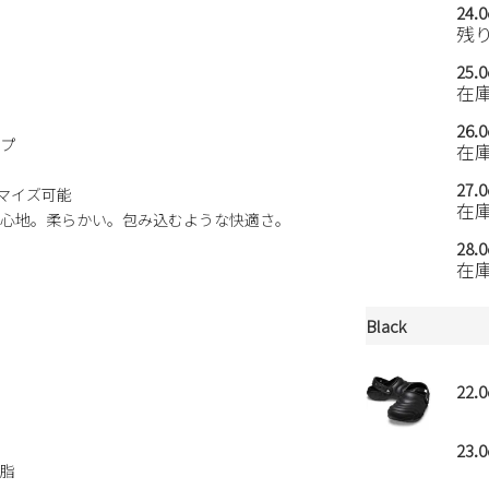
24.
残
25.
在
26.
プ
在
27.
マイズ可能
在
心地。柔らかい。包み込むような快適さ。
28.
在
Black
22.
23.
脂