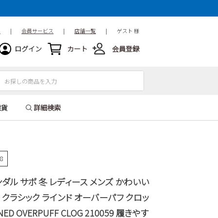
ド
|
会員サービス
|
店舗一覧
|
ゲスト 様
ログイン
カート
会員登録
雑貨
詳細検索
58
ダル サボ 冬 レディース メンズ かわいい
cs クラシック ラインド オーバーパフ クロッ
INED OVERPUFF CLOG 210059 履きやす