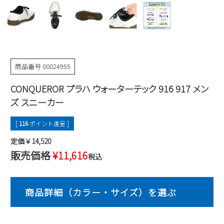
Parade
雑貨
Parade
ウェア
ご利用ガイド
ビジネスバッグ
SKECHERS
SKECHERS
Parade
new balance
会員サービス
トートバッグ
moz
商品番号
00024955
SKECHERS
asics
ショルダーバッグ
new balance
お問い合わせ
CONQUEROR プラハ ウォーターテック 916 917 メン
GAP
瞬足
puma
財布
ズ スニーカー
メルマガ購買
EDWIN
[
116
ポイント進呈 ]
new balance
定価￥14,520
販売価格
¥
11,616
営業日カレンダー
税込
休業日
お問い合わせ窓口休業日
2026 年8月
日
月
火
水
木
金
土
1