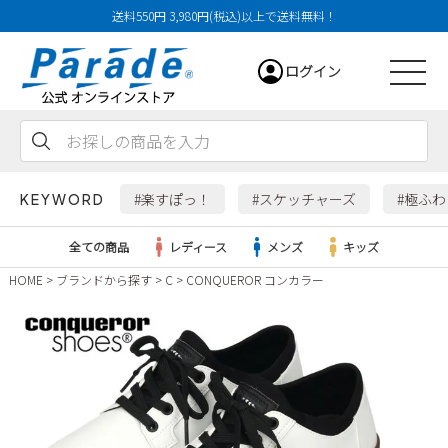
送料550円 3,980円(税込)以上で送料無料！
ログイン
会員登録
お気に入り
カート
#楽すぽっ！
#スケッチャーズ
#極ふ
KEYWORD
全ての商品
レディース
メンズ
キッズ
HOME
ブランドから探す
C
CONQUEROR コンカラー
レディース
メンズ
すべての商品