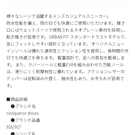
2
3
4
5
6
7
8
9
10
11
12
13
14
15
様々なシーンで活躍するメンズカジュアルスニーカー。
防水性能を備え、雨の日でも快適にご使用いただけます。 履き
16
17
18
19
20
21
22
口にはウェットスーツで使用されるネオプレーン素材を採用し、
23
24
25
26
27
28
29
脱ぎ履きが容易です。 URBAN FIT スタンダードラストモデルで、
30
31
足にフィットしやすい設計となっています。 オリジナルニュー
インソールは優れた通気性とクッション性を提供し、長時間の歩
2026 年9月
行でも快適さを保ちます。 軽量設計で、足への負担を軽減しま
日
月
火
水
木
金
土
す。 また、ラバーソールと軽量EVAを組み合わせた万能ソール
1
2
3
4
5
は、滑りにくく耐摩耗性に優れています。 アクションレザーの
アッパーは足馴染みが良く、撥水性もあり、お手入れが容易で
6
7
8
9
10
11
12
す。
13
14
15
16
17
18
19
20
21
22
23
24
25
26
■商品詳細
27
28
29
30
●ブランド名
conqueror shoes
●ブランド品番
916/917
●シリーズ名