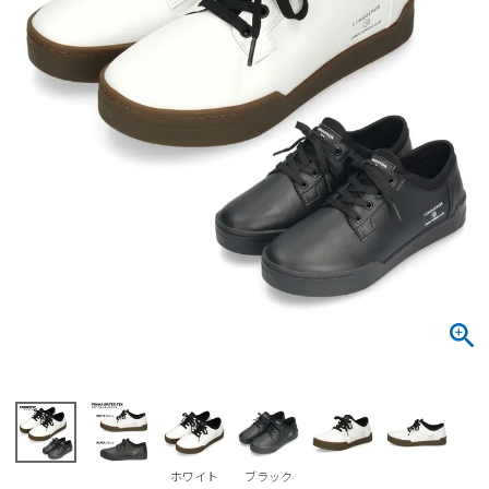
サンダル
キッズ
すべての商品
レインシューズ
サンダル
NEW
すべての商品
パンプス
レインシューズ
サンダル
SALE
スニーカー
すべての商品
スニーカー
レインシューズ
ローファー
レディース新入荷
バッグ
ビジネス・ドレスシューズ
すべての商品
スニーカー
カジュアルシューズ
メンズ新入荷
ローファー
レディースSALE
雑貨
スクール
すべての商品
ワークシューズ
キッズ新入荷
カジュアルシューズ
メンズSALE
フォーマル
リュック
詳細検索
ブーツ
すべての商品
ワークシューズ
キッズSALE
ブーツ
ボディバッグ
ウェア
ケア用品
ブーツ
店舗一覧
ホワイト
ブラック
ハンドバッグ