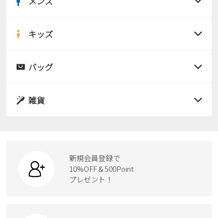
メンズ
すべての商品
サンダル
キッズ
すべての商品
レインシューズ
サンダル
バッグ
すべての商品
パンプス
レインシューズ
サンダル
雑貨
スニーカー
すべての商品
スニーカー
レインシューズ
ローファー
リュック
ビジネス・ドレスシューズ
すべての商品
スニーカー
カジュアルシューズ
ボディバッグ
新規会員登録で
ローファー
ケア用品
10%OFF & 500Point
スクール
ワークシューズ
プレゼント！
ハンドバッグ
カジュアルシューズ
雑貨
フォーマル
ブーツ
ビジネスバッグ
ワークシューズ