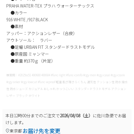
PRAHA WATER-TEX プラハ ウォーターテックス
新規会員登録
●カラー
916 WHITE /917 BLACK
会社概要
●素材
アッパー：アクションレザー（合皮）
プライバシーポリシー
アウトソール： ラバー
●足幅 URBAN FIT スタンダードラストモデル
●原産国 ミャンマー
特定商取引法に基づく表示
●重量 約370ｇ（片足）
お問い合わせ
検索用：#2025ss51 480680 480684 #func-light #func-comfo #cgy-men #cgy-casal #cgy-cssnk
#cgy-snker #cgy-lowcut #func-wproof 軽量 脱ぎ履きらくちん 通気性 クッション性 防水 撥水
性 防水シューズ カジュアル おしゃれ かっつこいい スタンダードラストモデル アクション
レザー ブラック ホワイト
本日
12時00分
までのご注文で
2026/08/08（土）
に
佐川急便
でお届
けします。
お届け先を変更
東京都