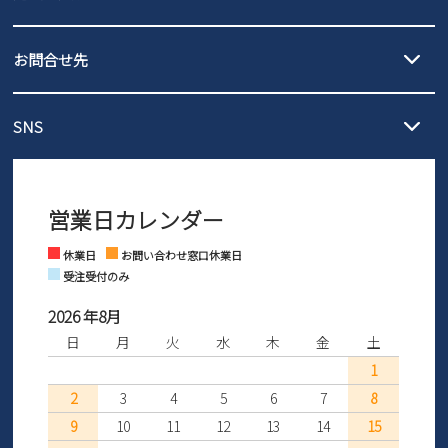
沖縄…1,980円
発送日・送料詳細については
ご利用ガイド
を
履いてみないとわからない靴だからこそ、サイズ交換にかかる送料
3,980円（税込）以上お買い上げで送料無料
ご利用ください。
お問合せ先
の片道無料サービスを実施中！
3,980円（税込）以上お買い上げで送料1,425円
【サイズ交換期間延長のお知らせ】
メール :
info@parade-shoes.jp
ただいまギフト用としてのご利用が増えていることを受け、プレゼ
発送日・送料詳細については
ご利用ガイド
を
SNS
営業時間：11時～17時
ントとしても安心してご利用いただけるよう、サイズ交換の受付期
ご利用ください。
メールの返信につきましては、
間を「お届けから30日間」へと延長いたしました。
3営業日以内にさせていただいております。
商品到着後30日以内にメールにてお申し出ください。折り返し詳細
※お問い合わせは現在メール
で受け付けております。
なご案内をお送りいたします。詳しくは
ご利用ガイド
をご利用くだ
営業日カレンダー
※土日祝はお問い合わせ窓口休業日となります。
さい。
Instagram
Facebook
休業日
お問い合わせ窓口休業日
受注受付のみ
2026 年8月
日
月
火
水
木
金
土
1
2
3
4
5
6
7
8
9
10
11
12
13
14
15