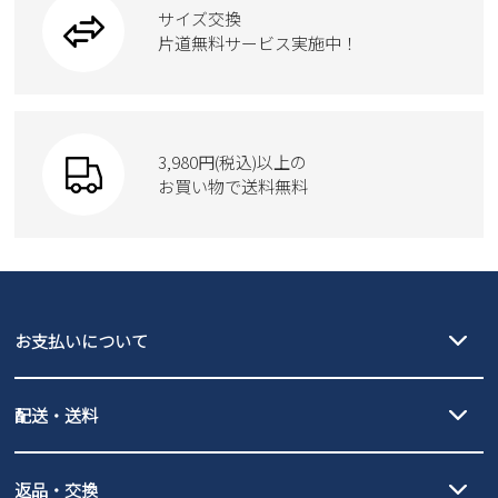
ブーツ
サイズ交換
ウェア
トートバッグ
ブーツ
片道無料サービス実施中！
Parade
ショルダーバッグ
Parade
ウェア
SKECHERS
財布
SKECHERS
3,980円(税込)以上の
Parade
new balance
お買い物で送料無料
moz
SKECHERS
asics
new balance
GAP
瞬足
puma
EDWIN
お支払いについて
new balance
クレジットカード決済、AmazonPay決済、
配送・送料
PayPay（オンライン決済）、代金引換のご利用が可能です。
詳しくは
ご利用ガイド
をご確認ください。
【宅配便】
【ネコポス】
返品・交換
北海道・本州・四国・九州…550円
全国一律…220円（税込）