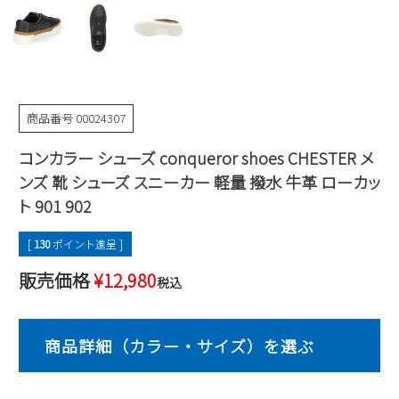
Parade
雑貨
Parade
ウェア
ご利用ガイド
ビジネスバッグ
SKECHERS
SKECHERS
Parade
new balance
会員サービス
トートバッグ
moz
商品番号
00024307
SKECHERS
asics
ショルダーバッグ
new balance
お問い合わせ
コンカラー シューズ conqueror shoes CHESTER メ
GAP
瞬足
puma
財布
ンズ 靴 シューズ スニーカー 軽量 撥水 牛革 ローカッ
メルマガ購買
EDWIN
ト 901 902
new balance
[
130
ポイント進呈 ]
営業日カレンダー
販売価格
¥
12,980
税込
休業日
お問い合わせ窓口休業日
2026 年8月
日
月
火
水
木
金
土
1