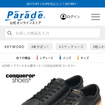
送料550円 3,980円(税込)以上で送料無料！
ログイン
会員登録
お気に入り
カート
#楽すぽっ！
#スケッチャーズ
#極ふ
KEYWORD
全ての商品
レディース
メンズ
キッズ
HOME
ブランドから探す
C
CONQUEROR コンカラー
レディース
メンズ
すべての商品