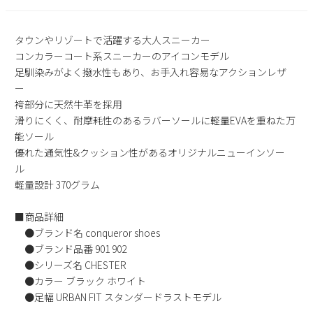
2
3
4
5
6
7
8
9
10
11
12
13
14
15
タウンやリゾートで活躍する大人スニーカー
コンカラーコート系スニーカーのアイコンモデル
16
17
18
19
20
21
22
足馴染みがよく撥水性もあり、お手入れ容易なアクションレザ
23
24
25
26
27
28
29
ー
30
31
袴部分に天然牛革を採用
滑りにくく、耐摩耗性のあるラバーソールに軽量EVAを重ねた万
2026 年9月
能ソール
日
月
火
水
木
金
土
優れた通気性&クッション性があるオリジナルニューインソー
1
2
3
4
5
ル
6
7
8
9
10
11
12
軽量設計 370グラム
13
14
15
16
17
18
19
■商品詳細
20
21
22
23
24
25
26
●ブランド名 conqueror shoes
27
28
29
30
●ブランド品番 901 902
●シリーズ名 CHESTER
●カラー ブラック ホワイト
●足幅 URBAN FIT スタンダードラストモデル