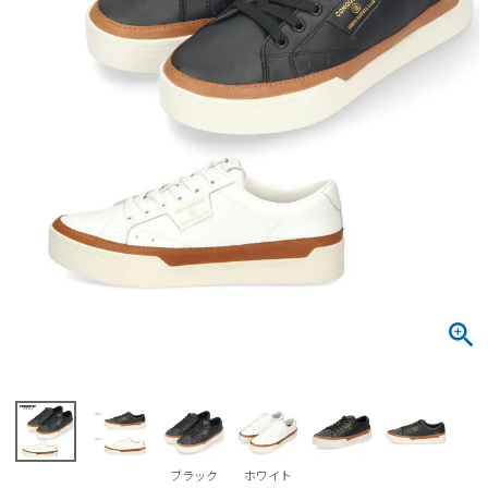
サンダル
キッズ
すべての商品
レインシューズ
サンダル
NEW
すべての商品
パンプス
レインシューズ
サンダル
SALE
スニーカー
すべての商品
スニーカー
レインシューズ
ローファー
レディース新入荷
バッグ
ビジネス・ドレスシューズ
すべての商品
スニーカー
カジュアルシューズ
メンズ新入荷
ローファー
レディースSALE
雑貨
スクール
すべての商品
ワークシューズ
キッズ新入荷
カジュアルシューズ
メンズSALE
フォーマル
リュック
詳細検索
ブーツ
すべての商品
ワークシューズ
キッズSALE
ブーツ
ボディバッグ
ウェア
ケア用品
ブーツ
店舗一覧
ブラック
ホワイト
ハンドバッグ