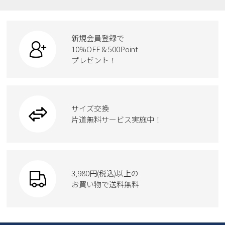
レインシューズ
ローファー
リュック
ビジネス・ドレスシューズ
すべての商品
スニーカー
カジュアルシューズ
ボディバッグ
新規会員登録で
ローファー
ケア用品
10%OFF & 500Point
スクール
ワークシューズ
プレゼント！
ハンドバッグ
カジュアルシューズ
雑貨
フォーマル
ブーツ
ビジネスバッグ
ワークシューズ
ブーツ
サイズ交換
ウェア
トートバッグ
ブーツ
片道無料サービス実施中！
Parade
ショルダーバッグ
Parade
ウェア
SKECHERS
財布
SKECHERS
3,980円(税込)以上の
Parade
new balance
お買い物で送料無料
moz
SKECHERS
asics
new balance
GAP
瞬足