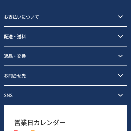
puma
EDWIN
お支払いについて
new balance
クレジットカード決済、AmazonPay決済、
配送・送料
PayPay（オンライン決済）、代金引換のご利用が可能です。
詳しくは
ご利用ガイド
をご確認ください。
【宅配便】
【ネコポス】
返品・交換
北海道・本州・四国・九州…550円
全国一律…220円（税込）
沖縄…1,980円
発送日・送料詳細については
ご利用ガイド
を
履いてみないとわからない靴だからこそ、サイズ交換にかかる送料
3,980円（税込）以上お買い上げで送料無料
ご利用ください。
お問合せ先
の片道無料サービスを実施中！
3,980円（税込）以上お買い上げで送料1,425円
【サイズ交換期間延長のお知らせ】
メール :
info@parade-shoes.jp
ただいまギフト用としてのご利用が増えていることを受け、プレゼ
発送日・送料詳細については
ご利用ガイド
を
SNS
営業時間：11時～17時
ントとしても安心してご利用いただけるよう、サイズ交換の受付期
ご利用ください。
メールの返信につきましては、
間を「お届けから30日間」へと延長いたしました。
3営業日以内にさせていただいております。
商品到着後30日以内にメールにてお申し出ください。折り返し詳細
※お問い合わせは現在メール
で受け付けております。
なご案内をお送りいたします。詳しくは
ご利用ガイド
をご利用くだ
営業日カレンダー
※土日祝はお問い合わせ窓口休業日となります。
さい。
Instagram
Facebook