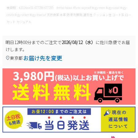
新規会員登録
検索用：#2024aw51 477788 477785 #mtal-kawa #func-wproof #cgy-men #cgy-casal #cgy-
cssnk #cgy-snker #cgy-lowcut 天然皮革 本革 防滑 耐摩耗 通気性 クッション性 コート系 ロー
カット カジュアル
会社概要
プライバシーポリシー
明日
12時00分
までのご注文で
2026/08/12（水）
に
佐川急便
でお届
けします。
お届け先を変更
特定商取引法に基づく表示
東京都
お問い合わせ