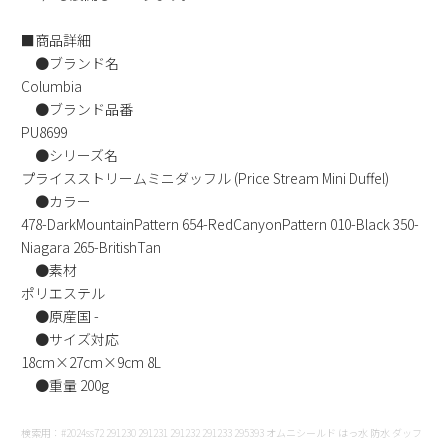
新規会員登録
■商品詳細
●ブランド名
会社概要
Columbia
●ブランド品番
プライバシーポリシー
PU8699
●シリーズ名
プライスストリームミニダッフル (Price Stream Mini Duffel)
特定商取引法に基づく表示
●カラー
478-DarkMountainPattern 654-RedCanyonPattern 010-Black 350-
お問い合わせ
Niagara 265-BritishTan
●素材
ポリエステル
●原産国 -
●サイズ対応
18cm×27cm×9cm 8L
●重量 200g
検索用：#2024ss72 291230 291231 291232 291233 295393 オムニシールド はっ水 防水 ダッフ