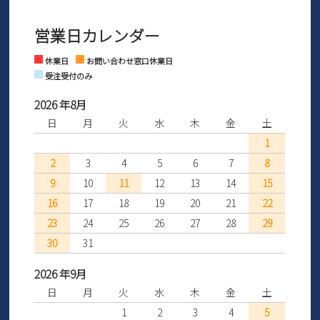
3営業日以内にさせていただいております。
商品到着後30日以内にメールにてお申し出ください。折り返し詳細
※お問い合わせは現在メール
で受け付けております。
なご案内をお送りいたします。詳しくは
ご利用ガイド
をご利用くだ
営業日カレンダー
※土日祝はお問い合わせ窓口休業日となります。
さい。
Instagram
Facebook
休業日
お問い合わせ窓口休業日
受注受付のみ
2026 年8月
日
月
火
水
木
金
土
1
2
3
4
5
6
7
8
9
10
11
12
13
14
15
16
17
18
19
20
21
22
23
24
25
26
27
28
29
30
31
2026 年9月
日
月
火
水
木
金
土
1
2
3
4
5