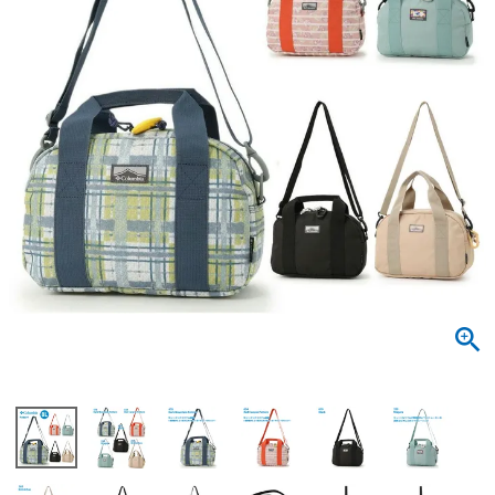
サンダル
キッズ
すべての商品
レインシューズ
サンダル
NEW
すべての商品
パンプス
レインシューズ
サンダル
SALE
スニーカー
すべての商品
スニーカー
レインシューズ
ローファー
レディース新入荷
バッグ
ビジネス・ドレスシューズ
すべての商品
スニーカー
カジュアルシューズ
メンズ新入荷
ローファー
レディースSALE
雑貨
スクール
すべての商品
ワークシューズ
キッズ新入荷
カジュアルシューズ
メンズSALE
フォーマル
リュック
詳細検索
ブーツ
すべての商品
ワークシューズ
キッズSALE
ブーツ
ボディバッグ
ウェア
ケア用品
ブーツ
店舗一覧
ハンドバッグ