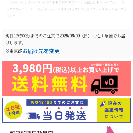
ルバッグ キャンプ ハイキング アウトドア 旅行 サブバッグ お出かけ トラベル プリント ミ
ックスコード カラビナ おしゃれ 人気 かわいい ダッフルバッグ ミニショルダー ショルダー
バッグ
明日
12時00分
までのご注文で
2026/08/09（日）
に
佐川急便
でお届
けします。
お届け先を変更
東京都