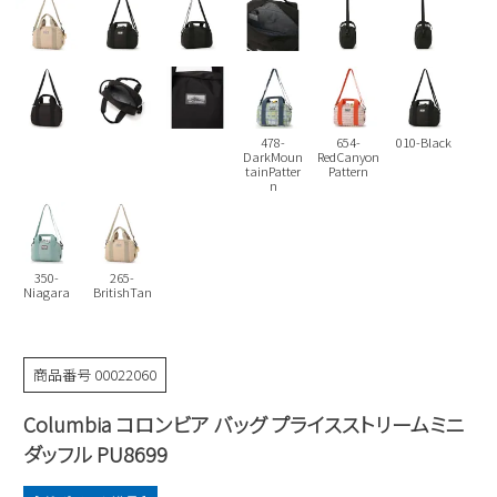
Parade
雑貨
Parade
ウェア
ご利用ガイド
ビジネスバッグ
SKECHERS
SKECHERS
Parade
new balance
会員サービス
トートバッグ
moz
478-
654-
010-Black
SKECHERS
asics
DarkMoun
RedCanyon
ショルダーバッグ
new balance
お問い合わせ
tainPatter
Pattern
n
GAP
瞬足
puma
財布
メルマガ購買
EDWIN
350-
265-
new balance
Niagara
BritishTan
営業日カレンダー
商品番号
00022060
休業日
お問い合わせ窓口休業日
Columbia コロンビア バッグ プライスストリームミニ
2026 年8月
ダッフル PU8699
日
月
火
水
木
金
土
1