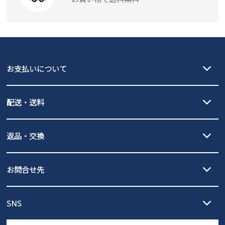
moz
SKECHERS
asics
new balance
GAP
瞬足
puma
EDWIN
お支払いについて
new balance
クレジットカード決済、AmazonPay決済、
配送・送料
PayPay（オンライン決済）、代金引換のご利用が可能です。
詳しくは
ご利用ガイド
をご確認ください。
【宅配便】
【ネコポス】
返品・交換
北海道・本州・四国・九州…550円
全国一律…220円（税込）
沖縄…1,980円
発送日・送料詳細については
ご利用ガイド
を
履いてみないとわからない靴だからこそ、サイズ交換にかかる送料
3,980円（税込）以上お買い上げで送料無料
ご利用ください。
お問合せ先
の片道無料サービスを実施中！
3,980円（税込）以上お買い上げで送料1,425円
【サイズ交換期間延長のお知らせ】
メール :
info@parade-shoes.jp
ただいまギフト用としてのご利用が増えていることを受け、プレゼ
発送日・送料詳細については
ご利用ガイド
を
SNS
営業時間：11時～17時
ントとしても安心してご利用いただけるよう、サイズ交換の受付期
ご利用ください。
メールの返信につきましては、
間を「お届けから30日間」へと延長いたしました。