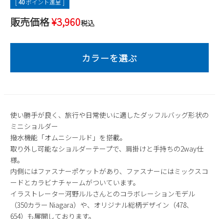
[
40
ポイント進呈 ]
2
3
4
5
6
7
8
販売価格
¥
3,960
税込
9
10
11
12
13
14
15
16
17
18
19
20
21
22
23
24
25
26
27
28
29
30
31
2026 年9月
日
月
火
水
木
金
土
1
2
3
4
5
使い勝手が良く、旅行や日常使いに適したダッフルバッグ形状の
ミニショルダー
6
7
8
9
10
11
12
撥水機能「オムニシールド」を搭載。
13
14
15
16
17
18
19
取り外し可能なショルダーテープで、肩掛けと手持ちの2way仕
20
21
22
23
24
25
26
様。
27
28
29
30
内側にはファスナーポケットがあり、ファスナーにはミックスコ
ードとカラビナチャームがついています。
イラストレーター河野ルルさんとのコラボレーションモデル
（350カラー Niagara）や、オリジナル総柄デザイン（478、
654）も展開しております。