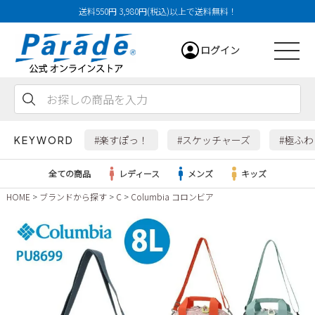
送料550円 3,980円(税込)以上で送料無料！
ログイン
会員登録
お気に入り
カート
#楽すぽっ！
#スケッチャーズ
#極ふ
KEYWORD
全ての商品
レディース
メンズ
キッズ
HOME
ブランドから探す
C
Columbia コロンビア
レディース
メンズ
すべての商品