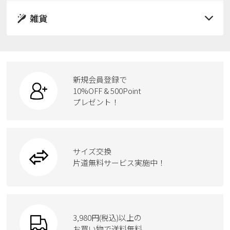
レインシューズ
サンダル
雑貨
スニーカー
すべての商品
スニーカー
レインシューズ
ローファー
リュック
ビジネス・ドレスシューズ
すべての商品
スニーカー
カジュアルシューズ
ボディバッグ
新規会員登録で
ローファー
ケア用品
10%OFF & 500Point
スクール
ワークシューズ
プレゼント！
ハンドバッグ
カジュアルシューズ
雑貨
フォーマル
ブーツ
ビジネスバッグ
ワークシューズ
ブーツ
サイズ交換
ウェア
トートバッグ
ブーツ
片道無料サービス実施中！
Parade
ショルダーバッグ
Parade
ウェア
SKECHERS
財布
SKECHERS
3,980円(税込)以上の
Parade
new balance
お買い物で送料無料