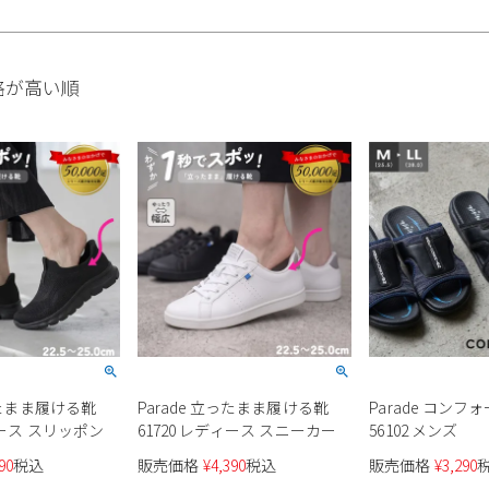
格が高い順
立ったまま履ける靴
Parade 立ったまま履ける靴
Parade コン
ィース スリッポン
61720 レディース スニーカー
56102 メンズ
90
税込
販売価格
¥
4,390
税込
販売価格
¥
3,290