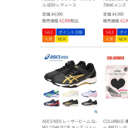
ル 6039 レディース
70640 メンズ
定価
¥
4,990
定価
¥
4,990
販売価格
¥
2,990
税込
販売価格
¥
2,9
SALE
ポイント10倍
SALE
ポイ
人気
NEW
人気
NEW
ASICS KIDS レーザービーム SL-
COLUMBU
MG 1154A232 3E キッズ ジュニ
ー 88821 