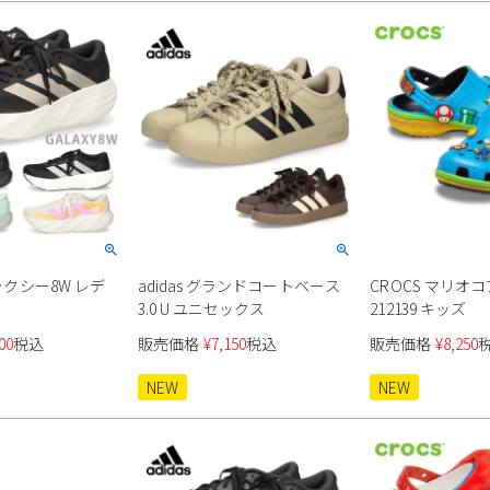
ャラクシー8W レデ
adidas グランドコートベース
CROCS マリオ
3.0 U ユニセックス
212139 キッズ
00
税込
販売価格
¥
7,150
税込
販売価格
¥
8,250
NEW
NEW