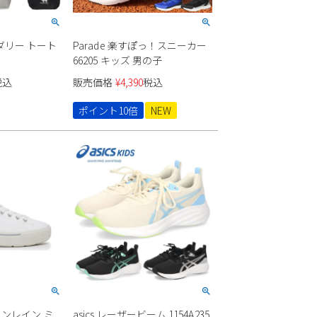
ダリー トート
Parade 楽すぽっ！スニーカー
66205 キッズ 男の子
税込
販売価格
¥
4,390
税込
ポイント10倍
NEW
ーソンレイン ミ
asics レーザービーム 1154A235