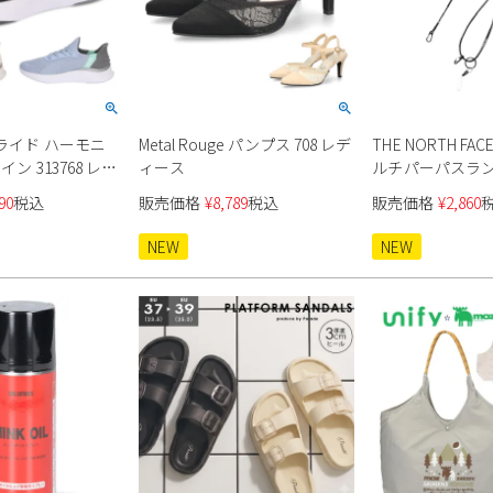
トライド ハーモニ
Metal Rouge パンプス 708 レデ
THE NORTH F
イン 313768 レデ
ィース
ルチパーパスランヤ
90
税込
販売価格
¥
8,789
税込
販売価格
¥
2,860
NEW
NEW