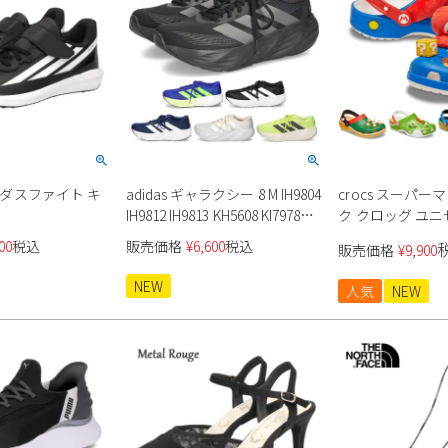
ディダスファイト キ
adidas ギャラクシー 8 M IH9804
crocs スーパー
IH9812 IH9813 KH5608 KI7978
ク クロッグ ユ
KI7980
00
税込
販売価格
¥
6,600
税込
販売価格
¥
9,900
NEW
人気
NEW