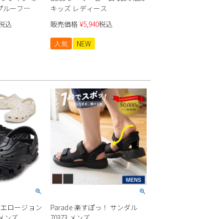
プルーフ
キッズ レディース
税込
販売価格
¥
5,940
税込
人気
NEW
ク エロージョン
Parade 楽すぽっ！ サンダル
 メンズ
70373 メンズ