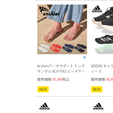
Archiesアーチサポート トング
ADIDAS ギ
サンダル ACHT001 ビーチサン
ィース
ダル
販売価格
¥
5,940
税込
販売価格
¥
6,6
NEW
NEW