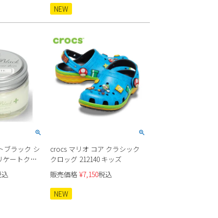
NEW
ートブラック シ
crocs マリオ コア クラシック
リケートクリ
クロッグ 212140 キッズ
税込
販売価格
¥
7,150
税込
NEW