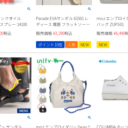
 ミンクオイル
Parade EVAサンダル 61501 レ
moz エンブロイ
180mL 保革用スプレー 14100
ディース 厚底 フラットソール
バッグ ZUPS01
フットベッド
00
税込
販売価格
¥
3,290
税込
販売価格
¥
6,490
ポイント10倍
人気
NEW
NEW
すぽっ サンダル
moz エンブロイダリー2wayミ
COLUMBIA ホ