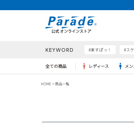
価格帯
〜
KEYWORD
検索
#楽すぽっ！
#ス
全ての商品
レディース
メン
HOME
商品一覧
Parad
サンダル
サンダル
サンダル
レディース新入荷
レディースSALE
リュック
ケア用品
カジュ
トート
SKEC
レインシューズ
レインシューズ
レインシューズ
メンズ新入荷
メンズSALE
ボディバッグ
雑貨
ワーク
ショル
new b
asics
パンプス
スニーカー
スニーカー
キッズ新入荷
キッズSALE
ハンドバッグ
ブーツ
財布
瞬足
スニーカー
ビジネス・ドレスシューズ
スクール
ビジネスバッグ
ウェア
ローファー
ローファー
フォーマル