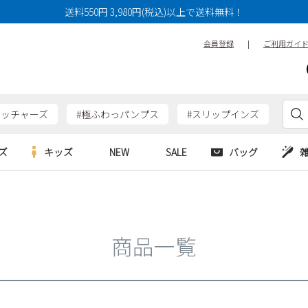
14cm
14.5cm
15cm
送料550円 3,980円(税込)以上で送料無料！
17cm
17.5cm
18cm
会員登録
|
ご利用ガイ
20cm
20.5cm
21cm
23cm
23.5cm
24cm
26cm
26.5cm
27cm
ケッチャーズ
#極ふわっパンプス
#スリップインズ
29cm
29.5cm
30cm
ズ
キッズ
NEW
SALE
バッグ
特徴
防水・撥水
幅広3E
e
Parade
Parade
アルシューズ
バッグ
カジュアルシューズ
幅広4E～
HERS
SKECHERS
SKECHERS
シューズ
ダーバッグ
ワークシューズ
商品一覧
alance
moz
GAP
new balance
EDWIN
ブーツ
puma
new balance
検索
ウェア