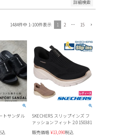
詳細検索
1
2
…
15
1484
件中
1
-
100
件表示
フォートサンダル
SKECHERS スリップインズ フ
ァッションフィット 2.0 150381
税込
販売価格
¥
13,090
税込