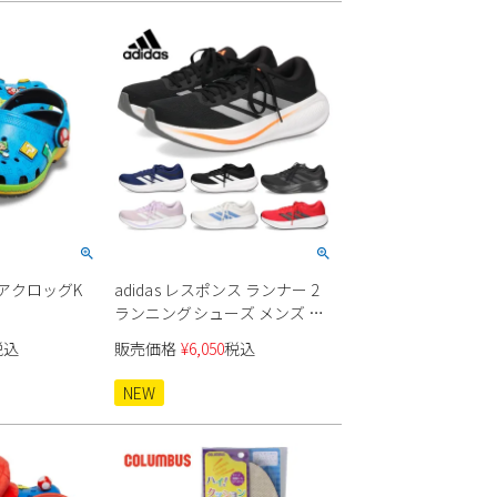
コアクロッグK
adidas レスポンス ランナー 2
ランニングシューズ メンズ レ
ディース
税込
販売価格
¥
6,050
税込
NEW