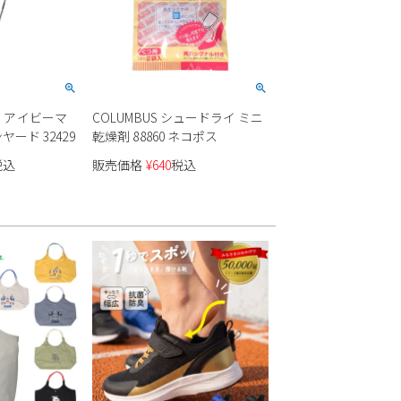
ACE アイビーマ
COLUMBUS シュードライ ミニ
ード 32429
乾燥剤 88860 ネコポス
税込
販売価格
¥
640
税込