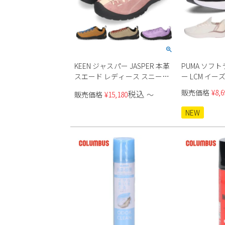
KEEN ジャスパー JASPER 本革
PUMA ソフ
スエード レディース スニーカ
ー LCM イーズ
ー
ィース
販売価格
¥
8,6
税込
販売価格
¥
15,180
〜
NEW