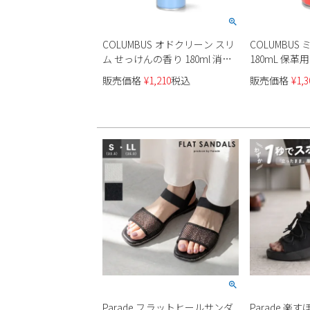
COLUMBUS オドクリーン スリ
COLUMBUS
ム せっけんの香り 180ml 消臭
スプレー 14270
販売価格
¥
1,210
税込
販売価格
¥
1,3
Parade フラットヒールサンダ
Parade 楽