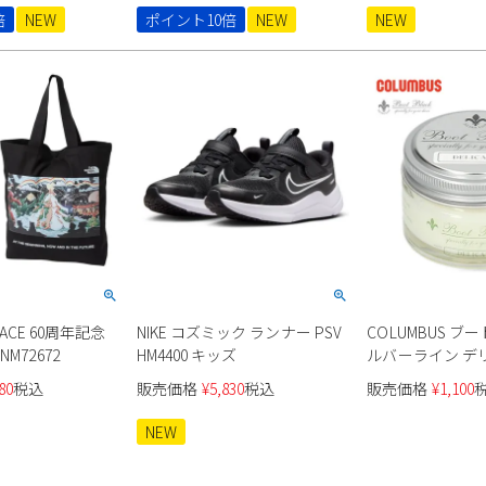
倍
NEW
ポイント10倍
NEW
NEW
 FACE 60周年記念
NIKE コズミック ランナー PSV
COLUMBUS ブ
M72672
HM4400 キッズ
ルバーライン デ
ーム 25370
80
税込
販売価格
¥
5,830
税込
販売価格
¥
1,100
NEW