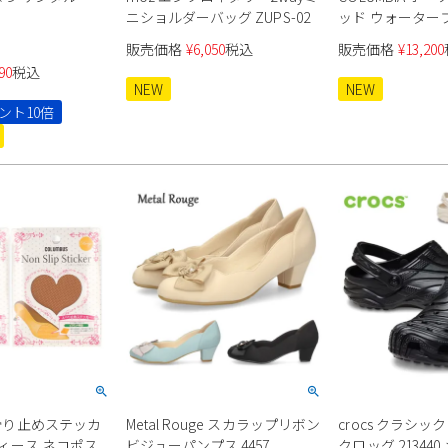
ニショルダーバッグ ZUPS-02
ッド ウォーター
YU7030
販売価格
¥
6,050
税込
販売価格
¥
13,200
90
税込
NEW
NEW
ント10倍
S 滑り止めステッカ
Metal Rouge スカラップリボン
crocs クラシッ
レディース ネコポス
ビジューパンプス 4457
クロッグ 213440