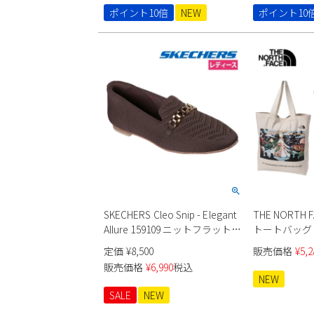
ポイント10倍
NEW
ポイント10
SKECHERS Cleo Snip - Elegant
THE NORTH
Allure 159109 ニットフラットシ
トートバッグ N
ューズ
定価
¥
8,500
販売価格
¥
5,2
販売価格
¥
6,990
税込
NEW
SALE
NEW