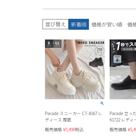
ブーツ
並び替え
新着順
価格が安い順
価
Parade スニーカー CT-8167 レ
Parade 
ディース 厚底
61722 レデ
販売価格
¥
5,490
税込
販売価格
¥
5,4