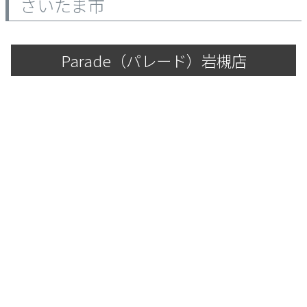
さいたま市
Parade
雑貨
Parade
ウェア
ご利用ガイド
ビジネスバッグ
SKECHERS
SKECHERS
Parade（パレード）岩槻店
Parade
new balance
会員サービス
トートバッグ
moz
SKECHERS
asics
ショルダーバッグ
new balance
お問い合わせ
GAP
瞬足
puma
財布
メルマガ購買
EDWIN
new balance
営業日カレンダー
休業日
お問い合わせ窓口休業日
2026 年8月
日
月
火
水
木
金
土
1