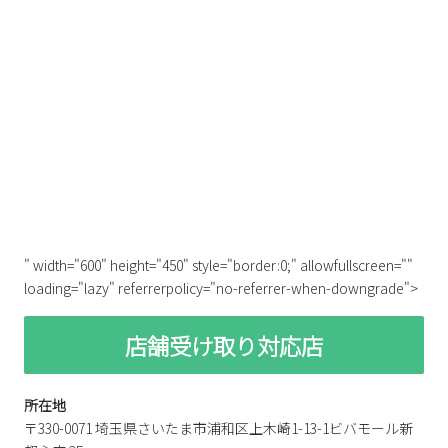
" width="600" height="450" style="border:0;" allowfullscreen=""
loading="lazy" referrerpolicy="no-referrer-when-downgrade">
店舗受け取り対応店
所在地
〒330-0071 埼玉県さいたま市浦和区上木崎1-13-1ビバモール新