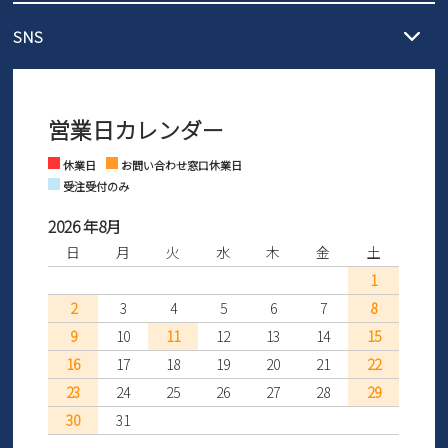
メール :
info@parade-shoes.jp
ただいまギフト用としてのご利用が増えていることを受け、プレゼ
発送日・送料詳細については
ご利用ガイド
を
SNS
営業時間：11時～17時
ントとしても安心してご利用いただけるよう、サイズ交換の受付期
ご利用ください。
メールの返信につきましては、
間を「お届けから30日間」へと延長いたしました。
3営業日以内にさせていただいております。
商品到着後30日以内にメールにてお申し出ください。折り返し詳細
※お問い合わせは現在メール
で受け付けております。
なご案内をお送りいたします。詳しくは
ご利用ガイド
をご利用くだ
営業日カレンダー
※土日祝はお問い合わせ窓口休業日となります。
さい。
Instagram
Facebook
休業日
お問い合わせ窓口休業日
受注受付のみ
2026 年8月
日
月
火
水
木
金
土
1
2
3
4
5
6
7
8
9
10
11
12
13
14
15
16
17
18
19
20
21
22
23
24
25
26
27
28
29
30
31