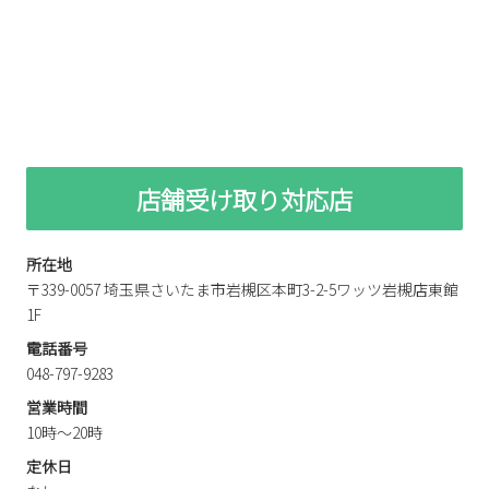
2
3
4
5
6
7
8
9
10
11
12
13
14
15
16
17
18
19
20
21
22
23
24
25
26
27
28
29
30
31
店舗受け取り対応店
2026 年9月
日
月
火
水
木
金
土
1
2
3
4
5
所在地
6
7
8
9
10
11
12
〒339-0057 埼玉県さいたま市岩槻区本町3-2-5ワッツ岩槻店東館
1F
13
14
15
16
17
18
19
20
21
22
23
24
25
26
電話番号
048-797-9283
27
28
29
30
営業時間
10時～20時
定休日