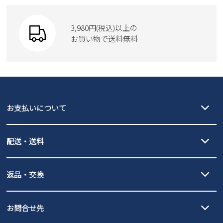
3,980円(税込)以上の
お買い物で送料無料
お支払いについて
クレジットカード決済、AmazonPay決済、
配送・送料
PayPay（オンライン決済）、代金引換のご利用が可能です。
詳しくは
ご利用ガイド
をご確認ください。
【宅配便】
【ネコポス】
返品・交換
北海道・本州・四国・九州…550円
全国一律…220円（税込）
沖縄…1,980円
発送日・送料詳細については
ご利用ガイド
を
履いてみないとわからない靴だからこそ、サイズ交換にかかる送料
3,980円（税込）以上お買い上げで送料無料
ご利用ください。
お問合せ先
の片道無料サービスを実施中！
3,980円（税込）以上お買い上げで送料1,425円
【サイズ交換期間延長のお知らせ】