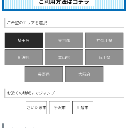
サンダル
キッズ
すべての商品
レインシューズ
サンダル
NEW
ご希望のエリアを選択
すべての商品
パンプス
レインシューズ
埼玉県
東京都
神奈川県
サンダル
SALE
スニーカー
すべての商品
スニーカー
レインシューズ
新潟県
富山県
石川県
ローファー
レディース新入荷
バッグ
ビジネス・ドレスシューズ
すべての商品
スニーカー
カジュアルシューズ
長野県
大阪府
メンズ新入荷
ローファー
レディースSALE
雑貨
スクール
すべての商品
ワークシューズ
キッズ新入荷
お近くの地域までジャンプ
カジュアルシューズ
メンズSALE
フォーマル
リュック
詳細検索
ブーツ
すべての商品
ワークシューズ
さいたま市
所沢市
川越市
キッズSALE
ブーツ
ボディバッグ
ウェア
ケア用品
ブーツ
店舗一覧
ハンドバッグ