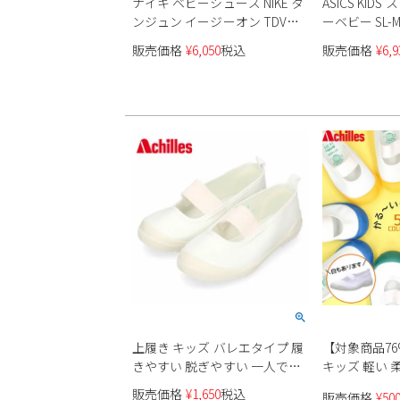
ナイキ ベビーシューズ NIKE タ
ASICS KID
ンジュン イージーオン TDV
ーベビー SL-MI
DX9043 003 ブラック ホワイト
ー キッズ
販売価格
¥
6,050
税込
販売価格
¥
6,9
キッズ スニーカー 黒 メッシュ
軽量 通気性
上履き キッズ バレエタイプ 履
【対象商品76
きやすい 脱ぎやすい 一人で履
キッズ 軽い 
ける 保育園 幼稚園 小学校 入園
エタイプ 履
販売価格
¥
1,650
税込
販売価格
¥
50