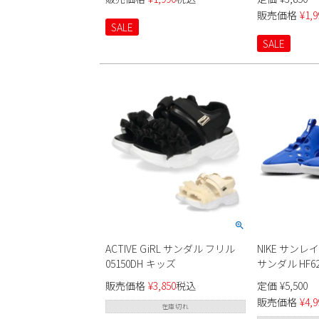
ル ベルクロ 子供靴 男の子 女の
ポーツサンダ
販売価格
¥
1,9
子
SALE
SALE
ACTIVE GiRL サンダル フリル
NIKE サンレイ
05150DH キッズ
サンダル HF627
販売価格
¥
3,850
税込
定価
¥
5,500
販売価格
¥
4,9
在庫切れ