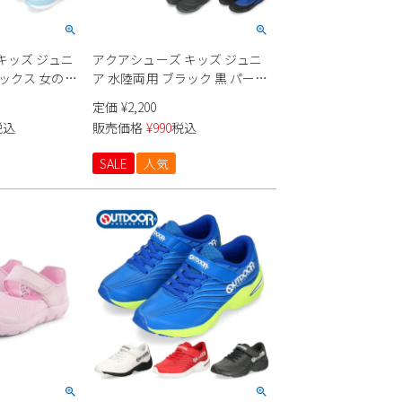
キッズ ジュニ
アクアシューズ キッズ ジュニ
サックス 女の子
ア 水陸両用 ブラック 黒 パープ
防水 運動靴 子
ル ブルー 滑らない マリンシュ
定価
¥
2,200
ーズ マジック
ーズ 軽量 通気性 速乾 アウトド
税込
販売価格
¥
990
税込
ア Speed Function AQ004
SALE
人気