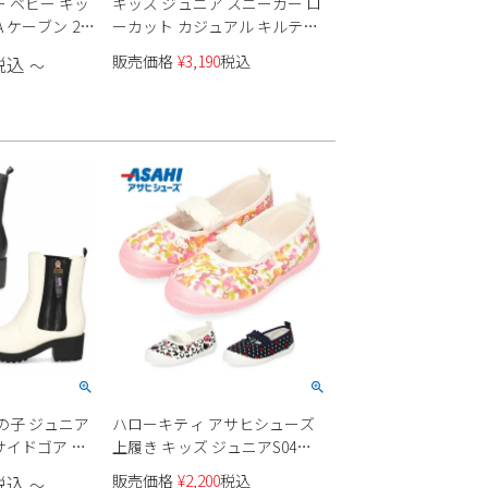
 ベビー キッ
キッズ ジュニア スニーカー ロ
 ケーブン 2.0
ーカット カジュアル キルティ
C+ インファ
ング スウェット 超軽量 デイリ
販売価格
¥
3,190
税込
税込
〜
ホワイト 02 グ
ー 通学 サンタバーバラ ポロ＆
靴
ラケットクラブ 994
の子 ジュニア
ハローキティ アサヒシューズ
サイドゴア 厚
上履き キッズ ジュニアS04
果 おしゃれ か
KD37051 KD37052 KD37053 白
販売価格
¥
2,200
税込
税込
〜