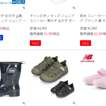
の子 女の子 上靴
チャンピオン キッズ ジュニア
防水 スニーカー 
 キッズ ジュニア ス
スニーカー 男の子 女の子 子供
ア ブラック 黒 
 小学校 運動靴 通
靴 学校 通学 マジックテープ セ
雨の日 軽量 4cm
90
税込
定価
¥
4,950
定価
¥
3,960
スクールシューズ
ンター コート B PS champion
供靴 レインシュ
販売価格
¥
1,990
税込
販売価格
¥
2,490
Parade
S32854
テープ 1501WP
倍
SALE
SALE