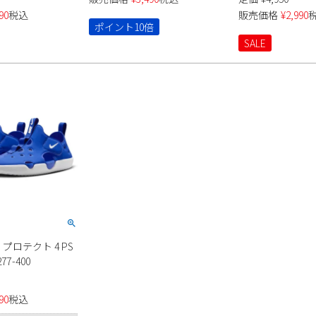
ル
プ Parade 1822 ウェッジソール
イン フィッシャ
90
税込
販売価格
¥
2,990
カジュアル フットベッド ホワ
ー 208351 ク
ポイント10倍
イト ブラック
ーキ ネイビー ブ
SALE
crocs
 プロテクト 4 PS
7-400
90
税込