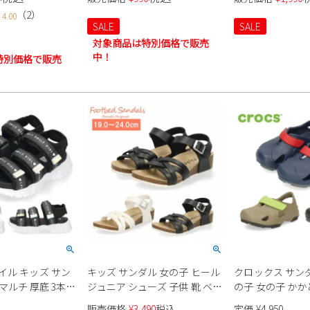
る 子供靴 日本製
いい 防寒 防滑 ブラック 黒 ベ
わいい 黒 ブラッ
（
2
）
4.00
曲ソール 保育園 幼
ージュ ファー ネコ RIO 44410
ブリースマイル 25
SALE
SALE
大きいサイズ 男の
子供 靴 子供靴
対象商品は特別価格で販売
ビー 白ズック つま
中！
特別価格で販売
イル キッズ サン
キッズ サンダル 女の子 ヒール
クロックス サンダ
F マルチ 厚底 3本ベ
ジュニア シューズ 子供 靴 ベル
の子 女の子 かか
 子供靴 女の子 ス
クロ ベルト アンクルストラッ
バックストラップ
販売価格
¥
3,490
税込
定価
¥
4,950