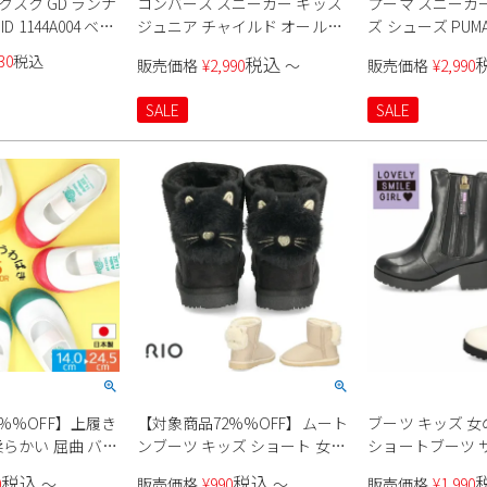
S スクスク GD ランナ
コンバース スニーカー キッズ
プーマ スニーカー
D 1144A004 ベビ
ジュニア チャイルド オールス
ズ シューズ PUMA
ター Ｎ ピーナッツ HI 37303110
サマーキャンプ A
30
税込
税込
販売価格
¥
2,990
〜
販売価格
¥
2,990
37302940 converse
ント 395442 01 
レー 水玉 ベビー
SALE
SALE
%%OFF】上履き
【対象商品72%%OFF】ムート
ブーツ キッズ 女
柔らかい 屈曲 バレ
ンブーツ キッズ ショート 女の
ショートブーツ 
きやすい 脱ぎやす
子 ねこ ふわふわ あったか かわ
底 ヒール 美脚効
税込
税込
0
〜
販売価格
¥
990
〜
販売価格
¥
1,990