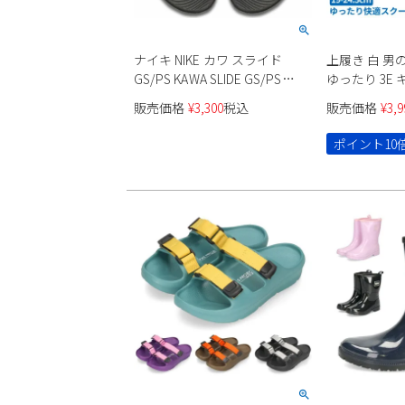
ナイキ NIKE カワ スライド
上履き 白 男
GS/PS KAWA SLIDE GS/PS
ゆったり 3E
819352-001 ブラック キッズ ジ
ニーカー 子供
販売価格
¥
3,300
税込
販売価格
¥
3,9
ュニア サンダル シャワーサン
学靴 軽い 
ダル
8011 パレード 
ポイント10