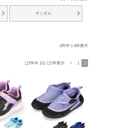
サンダル
6
件中
1
-
6
件表示
1
2
127
件中
101
-
127
件表示