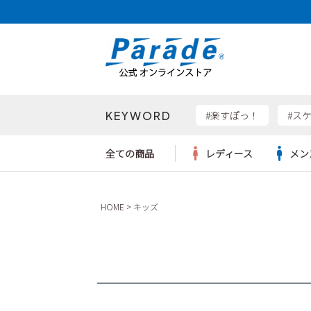
KEYWORD
検索
#楽すぽっ！
#ス
全ての商品
レディース
メン
Parad
HOME
キッズ
サンダル
サンダル
サンダル
レディース新入荷
レディースSALE
リュック
ケア用品
カジュ
トート
SKEC
レインシューズ
レインシューズ
レインシューズ
メンズ新入荷
メンズSALE
ボディバッグ
雑貨
ワーク
ショル
new b
asics
パンプス
スニーカー
スニーカー
キッズ新入荷
キッズSALE
ハンドバッグ
ブーツ
財布
瞬足
スニーカー
ビジネス・ドレスシューズ
スクール
ビジネスバッグ
ウェア
ローファー
ローファー
フォーマル