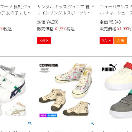
ブーツ 長靴 ジュ
サンダル キッズ ジュニア 靴 ド
ニューバランス 
の子 女の子 おしゃ
レインサンダル スポーツサン
ル サマーシューズ 靴
学 防水 ミドル丈
ダル 水捌け抜群 速乾 3E ベルク
M ピンク ワイズM (やや細い-
定価
¥
4,290
定価
¥
5,940
HKT-10
ロ R43802-47 TOWN &
準) ベルクロ new 
90
税込
販売価格
¥
1,990
税込
販売価格
¥
1,990
COUNTRY
SALE
SALE
人気