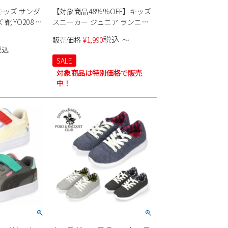
キッズ サンダ
【対象商品48%%OFF】キッズ
 YO208 D2
スニーカー ジュニア ランニン
標
グシューズ ゴム紐 ベルクロ ア
税込
販売価格
¥
1,990
〜
balance
ウトドアプロダクツ J200
税込
KE77001 KE77002 KE77003
SALE
KE77004 子供 靴 3E ゆったり 幅
対象商品は特別価格で販売
広
中！