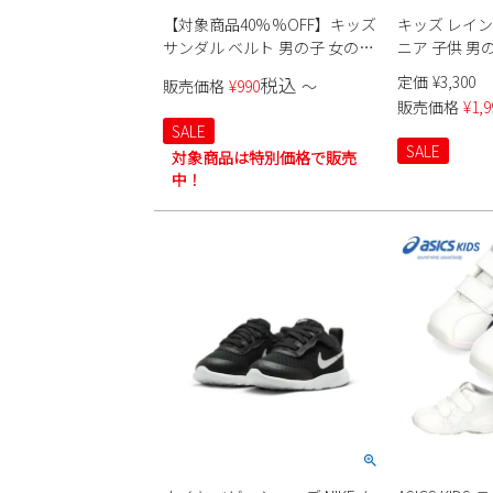
【対象商品40%%OFF】キッズ
キッズ レイン
サンダル ベルト 男の子 女の子
ニア 子供 男
ベルクロ 子ども こども 子供 ジ
れ 雨の日 通
定価
¥
3,300
税込
販売価格
¥
990
〜
ュニア EVA 水遊び 21075
HEALTHKNIT 
販売価格
¥
1,9
SALE
SALE
対象商品は特別価格で販売
中！