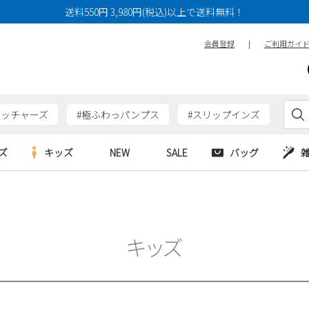
送料550円 3,980円(税込)以上で送料無料！
会員登録
|
ご利用ガイ
ケッチャーズ
#極ふわっパンプス
#スリップインズ
ズ
キッズ
NEW
SALE
バッグ
e
Parade
Parade
アルシューズ
バッグ
カジュアルシューズ
HERS
SKECHERS
SKECHERS
シューズ
ダーバッグ
ワークシューズ
キッズ
alance
moz
GAP
new balance
EDWIN
ブーツ
puma
new balance
ウェア