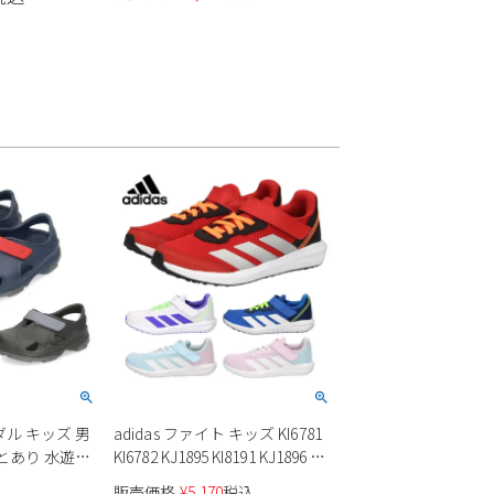
ク ホワイト ラ
ホワイト ピンク ネイビー バレ
01
ーシューズ 子供 靴 2E ゴムバン
ド スリッポン ズック 日本製
ル キッズ 男
adidas ファイト キッズ KI6781
とあり 水遊び
KI6782 KJ1895 KI8191 KJ1896 運
 オールテレ
動靴 通学
販売価格
¥
5,170
税込