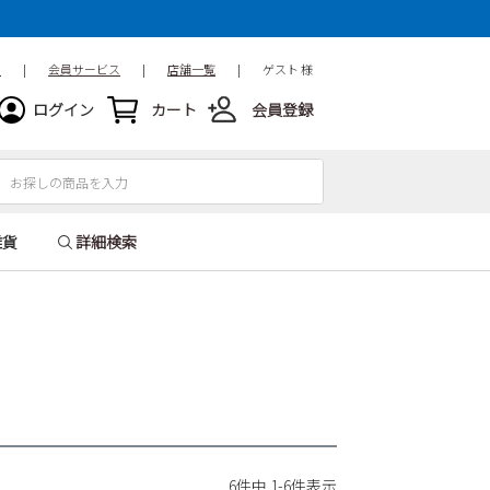
ド
|
会員サービス
|
店舗一覧
|
ゲスト 様
ログイン
カート
会員登録
雑貨
詳細検索
6
件中
1
-
6
件表示