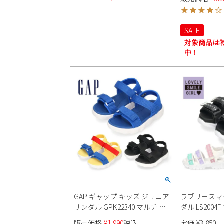
準備 大きいサイズ 白ズック 上
い 一人で履け
靴 アキレス 2000 日本製
防臭 抗菌 屈
稚園 小学校 
SALE
子 女の子 ベ
対象商品は
先ゆったり
中！
GAP ギャップ キッズ ジュニア
ラブリースマ
サンダル GPK22340 マルチ ブ
ダル LS2004
ルー ブラック スポーツサンダ
ルト ベルクロ
販売価格
¥
1,990
税込
定価
¥
3,850