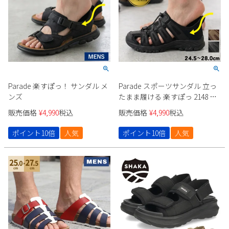
新規会員登録
会社概要
プライバシーポリシー
Parade 楽すぽっ！ サンダル メ
Parade スポーツサンダル 立っ
特定商取引法に基づく表示
ンズ
たまま履ける 楽すぽっ 2148 メ
ンズ
販売価格
¥
4,990
税込
販売価格
¥
4,990
税込
お問い合わせ
ポイント10倍
人気
ポイント10倍
人気