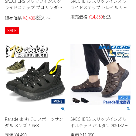
SKECHERS スリップインズ グ
SKECHERS スリップインズ グ
ライドステップ プロ サンダル
ライドステップ トレイル サン
232980 メンズ
ダル 237473 メンズ
販売価格
¥
14,850
税込
税込
販売価格
¥
8,400
〜
SALE
Parade 楽すぽっ スポーツサン
SKECHERS スリップインズ リ
ダル メンズ 70633
ボルテッド バルタン 205182 メ
ンズ サンダル Parade限定商品
定価
¥
4,490
定価
¥
11,990