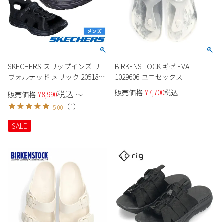
SKECHERS スリップインズ リ
BIRKENSTOCK ギゼ EVA
ヴォルテッド メリック 205181
1029606 ユニセックス
メンズ
販売価格
¥
7,700
税込
税込
販売価格
¥
8,990
〜
（
1
）
5.00
SALE