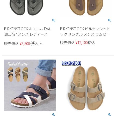
BIRKENSTOCK ホノルル EVA
BIRKENSTOCK ビルケンシュト
1015487 メンズ レディース
ック サンダル メンズ ラムゼス
Birko-Flor 0044701 ダークブラ
販売価格
¥
12,100
税込
税込
販売価格
¥
5,500
〜
ウン レギュラー トングサンダ
ル ワイドカット