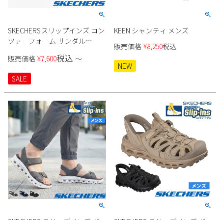
SKECHERSスリップインズ コン
KEEN シャンティ メンズ
ツァーフォーム サンダル
販売価格
¥
8,250
税込
232799 メンズ
税込
販売価格
¥
7,600
〜
NEW
SALE