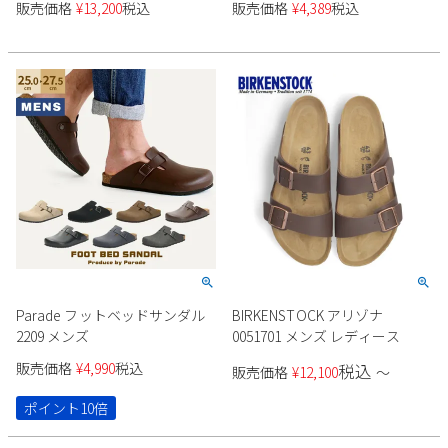
販売価格
¥
13,200
税込
販売価格
¥
4,389
税込
ィース サンダル ブラック 黒 幅
ック ダークブラウン コンフォ
広 レギュラー
ートサンダル 通気性 クールビ
ズ
Parade フットベッドサンダル
BIRKENSTOCK アリゾナ
2209 メンズ
0051701 メンズ レディース
販売価格
¥
4,990
税込
税込
販売価格
¥
12,100
〜
ポイント10倍