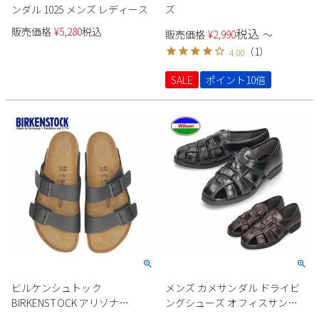
ンダル 1025 メンズ レディース
ズ
販売価格
¥
5,280
税込
税込
販売価格
¥
2,990
〜
（
1
）
4.00
SALE
ポイント10倍
ビルケンシュトック
メンズ カメサンダル ドライビ
BIRKENSTOCK アリゾナ
ングシューズ オフィスサンダ
ARIZONA 0051791 メンズ レデ
ル Wilson ウィルソン 3600 ブラ