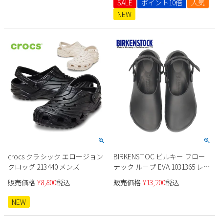
SALE
ポイント10倍
人気
Parade
雑貨
Parade
ウェア
NEW
ご利用ガイド
ビジネスバッグ
SKECHERS
SKECHERS
Parade
new balance
会員サービス
トートバッグ
moz
SKECHERS
asics
ショルダーバッグ
new balance
お問い合わせ
GAP
瞬足
puma
財布
メルマガ購買
EDWIN
new balance
営業日カレンダー
crocs クラシック エロージョン
BIRKENSTOC ビルキー フロー
クロッグ 213440 メンズ
テック ループ EVA 1031365 レギ
休業日
お問い合わせ窓口休業日
ュラー幅 メンズ
販売価格
¥
8,800
税込
販売価格
¥
13,200
税込
2026 年8月
NEW
日
月
火
水
木
金
土
1