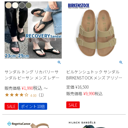
サンダル トング リカバリーサ
ビルケンシュトック サンダル
ンダル ビーサン メンズ レディ
BIRKENSTOCK メンズ アリゾナ
ース EVA 軽量 歩きやすい アウ
1023958 レギュラー 靴 テキスタ
定価
¥
16,500
税込
販売価格
¥
1,990
〜
トドア ビーチ Parade 91501
イル Arizona Vegan
販売価格
¥
9,990
税込
（
1
）
4.00
5601 パレード
SALE
SALE
ポイント10倍