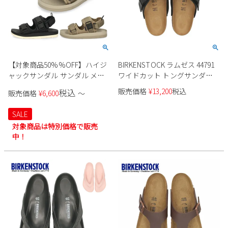
【対象商品50%%OFF】ハイジ
BIRKENSTOCK ラムゼス 44791
ャックサンダル サンダル メン
ワイドカット トングサンダル
ズ HIJACK SANDALS アルト
メンズ レディース
販売価格
¥
13,200
税込
税込
販売価格
¥
6,600
〜
ALTO バックストラップ スポー
ツサンダル ベルクロ 軽量 アウ
SALE
トドア
対象商品は特別価格で販売
中！