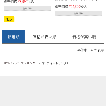
販売価格
¥
3,990
税込
ス サンダル アリゾナ Arizona
販売価格
¥
14,300
税込
1019098 ビルコフロー ブラック
在庫切れ
黒 幅広 レギュラー幅 2本ベルト
在庫切れ
NEW
新着順
価格が安い順
価格が高い順
46
件中
1
-
46
件表示
HOME
メンズ
サンダル
コンフォートサンダル