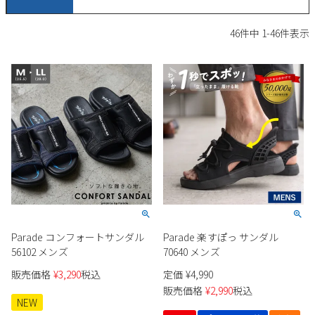
サンダル
キッズ
すべての商品
46
件中
1
-
46
件表示
レインシューズ
サンダル
NEW
すべての商品
パンプス
レインシューズ
サンダル
SALE
スニーカー
すべての商品
スニーカー
レインシューズ
ローファー
レディース新入荷
バッグ
ビジネス・ドレスシューズ
すべての商品
スニーカー
カジュアルシューズ
メンズ新入荷
ローファー
レディースSALE
雑貨
スクール
すべての商品
ワークシューズ
キッズ新入荷
カジュアルシューズ
メンズSALE
Parade コンフォートサンダル
Parade 楽すぽっ サンダル
フォーマル
リュック
詳細検索
ブーツ
56102 メンズ
70640 メンズ
すべての商品
ワークシューズ
キッズSALE
販売価格
¥
3,290
税込
定価
¥
4,990
ブーツ
ボディバッグ
ウェア
販売価格
¥
2,990
税込
ケア用品
ブーツ
NEW
店舗一覧
ハンドバッグ