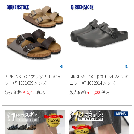
2
3
4
5
6
7
8
9
10
11
12
13
14
15
16
17
18
19
20
21
22
23
24
25
26
27
28
29
30
31
2026 年9月
日
月
火
水
木
金
土
1
2
3
4
5
BIRKENSTOC アリゾナ レギュ
BIRKENSTOC ボストンEVA レギ
6
7
8
9
10
11
12
ラー幅 1031639 メンズ
ュラー幅 1002314 メンズ
13
14
15
16
17
18
19
販売価格
¥
15,400
税込
販売価格
¥
11,000
税込
20
21
22
23
24
25
26
27
28
29
30