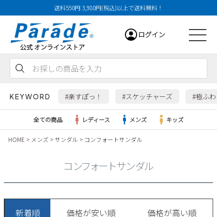
送料550円 3,980円(税込)以上で送料無料！
ログイン
会員登録
お気に入り
カート
#楽すぽっ！
#スケッチャーズ
#極ふ
KEYWORD
全ての商品
レディース
メンズ
キッズ
HOME
メンズ
サンダル
コンフォートサンダル
レディース
コンフォートサンダル
メンズ
すべての商品
新着順
価格が安い順
価格が高い順