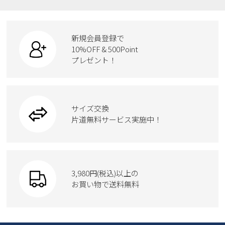
レインシューズ
ローファー
リュック
ビジネス・ドレスシューズ
すべての商品
スニーカー
カジュアルシューズ
ボディバッグ
新規会員登録で
ローファー
ケア用品
10%OFF & 500Point
スクール
ワークシューズ
プレゼント！
ハンドバッグ
カジュアルシューズ
雑貨
フォーマル
ブーツ
ビジネスバッグ
ワークシューズ
ブーツ
サイズ交換
ウェア
トートバッグ
ブーツ
片道無料サービス実施中！
Parade
ショルダーバッグ
Parade
ウェア
SKECHERS
財布
SKECHERS
3,980円(税込)以上の
Parade
new balance
お買い物で送料無料
moz
SKECHERS
asics
new balance
GAP
瞬足