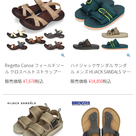
Regetta Canoe フィールドソー
ハイジャックサンダル サンダ
ル クロスベルトストラップサ
ル メンズ HIJACK SANDALS マニ
ンダル CJFD-5326a
ック MANIC スライド スポーツ
販売価格
¥
7,678
税込
販売価格
¥
14,850
税込
サンダル ベルクロ 軽量 アウト
ドア