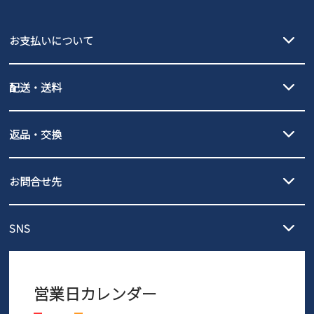
puma
EDWIN
お支払いについて
new balance
クレジットカード決済、AmazonPay決済、
配送・送料
PayPay（オンライン決済）、代金引換のご利用が可能です。
詳しくは
ご利用ガイド
をご確認ください。
【宅配便】
【ネコポス】
返品・交換
北海道・本州・四国・九州…550円
全国一律…220円（税込）
沖縄…1,980円
発送日・送料詳細については
ご利用ガイド
を
履いてみないとわからない靴だからこそ、サイズ交換にかかる送料
3,980円（税込）以上お買い上げで送料無料
ご利用ください。
お問合せ先
の片道無料サービスを実施中！
3,980円（税込）以上お買い上げで送料1,425円
【サイズ交換期間延長のお知らせ】
メール :
info@parade-shoes.jp
ただいまギフト用としてのご利用が増えていることを受け、プレゼ
発送日・送料詳細については
ご利用ガイド
を
SNS
営業時間：11時～17時
ントとしても安心してご利用いただけるよう、サイズ交換の受付期
ご利用ください。
メールの返信につきましては、
間を「お届けから30日間」へと延長いたしました。
3営業日以内にさせていただいております。
商品到着後30日以内にメールにてお申し出ください。折り返し詳細
※お問い合わせは現在メール
で受け付けております。
なご案内をお送りいたします。詳しくは
ご利用ガイド
をご利用くだ
営業日カレンダー
※土日祝はお問い合わせ窓口休業日となります。
さい。
Instagram
Facebook