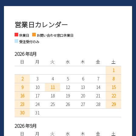
ご利用ください。
メールの返信につきましては、
間を「お届けから30日間」へと延長いたしました。
3営業日以内にさせていただいております。
商品到着後30日以内にメールにてお申し出ください。折り返し詳細
※お問い合わせは現在メール
で受け付けております。
なご案内をお送りいたします。詳しくは
ご利用ガイド
をご利用くだ
営業日カレンダー
※土日祝はお問い合わせ窓口休業日となります。
さい。
Instagram
Facebook
休業日
お問い合わせ窓口休業日
受注受付のみ
2026 年8月
日
月
火
水
木
金
土
1
2
3
4
5
6
7
8
9
10
11
12
13
14
15
16
17
18
19
20
21
22
23
24
25
26
27
28
29
30
31
2026 年9月
日
月
火
水
木
金
土