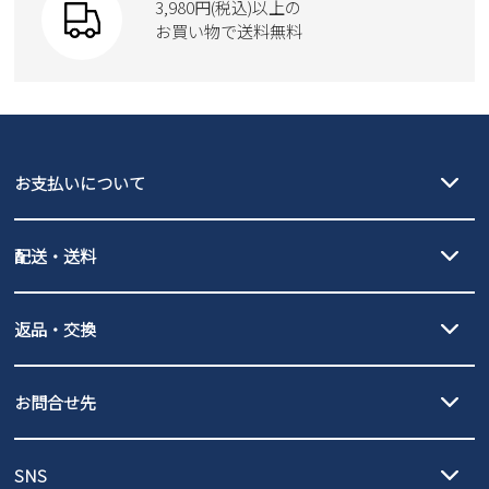
3,980円(税込)以上の
Parade
new balance
お買い物で送料無料
moz
SKECHERS
asics
new balance
GAP
瞬足
puma
EDWIN
お支払いについて
new balance
クレジットカード決済、AmazonPay決済、
配送・送料
PayPay（オンライン決済）、代金引換のご利用が可能です。
詳しくは
ご利用ガイド
をご確認ください。
【宅配便】
【ネコポス】
返品・交換
北海道・本州・四国・九州…550円
全国一律…220円（税込）
沖縄…1,980円
発送日・送料詳細については
ご利用ガイド
を
履いてみないとわからない靴だからこそ、サイズ交換にかかる送料
3,980円（税込）以上お買い上げで送料無料
ご利用ください。
お問合せ先
の片道無料サービスを実施中！
3,980円（税込）以上お買い上げで送料1,425円
【サイズ交換期間延長のお知らせ】
メール :
info@parade-shoes.jp
ただいまギフト用としてのご利用が増えていることを受け、プレゼ
発送日・送料詳細については
ご利用ガイド
を
SNS
営業時間：11時～17時
ントとしても安心してご利用いただけるよう、サイズ交換の受付期