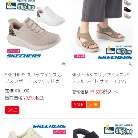
新規会員登録
会社概要
プライバシーポリシー
特定商取引法に基づく表示
お問い合わせ
SKECHERS スリップインズ ボ
SKECHERS スリップインズ パ
ブス スポート スクワッド カオ
ラレル ライト サマー インバイ
ス 117499 レディース
ト 120012 レディース
定価
¥
10,900
税込
販売価格
¥
7,600
〜
販売価格
¥
9,990
税込
SALE
人気
SALE