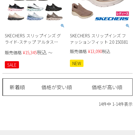
SKECHERS スリップインズ グ
SKECHERS スリップインズ フ
ライド-ステップ アルタス
ァッションフィット 2.0 150381
150510 レディース
販売価格
¥
13,090
税込
税込
販売価格
¥
15,345
〜
NEW
SALE
新着順
価格が安い順
価格が高い順
14
件中
1
-
14
件表示