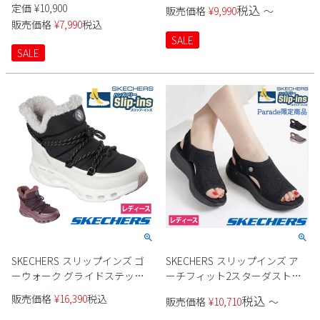
125516 レディース
スニーカー 厚底 ハンズフリー
定価
¥
10,900
税込
Parade
販売価格
¥
9,990
〜
雑貨
スリッポン ウォーキングシュ
Parade
ウェア
販売価格
¥
7,990
税込
ご利用ガイド
ーズ SKECHERS Slip-ins グライ
ビジネスバッグ
SKECHERS
SALE
ドステップ プロ 150420 ブラッ
SKECHERS
SALE
ク トープ マルチ 靴 履きやすい
Parade
new balance
会員サービス
トートバッグ
ゴム紐 ノーマル幅 黒
moz
SKECHERS
asics
ショルダーバッグ
new balance
お問い合わせ
GAP
瞬足
puma
財布
メルマガ購買
EDWIN
new balance
営業日カレンダー
休業日
お問い合わせ窓口休業日
SKECHERS スリップインズ ゴ
SKECHERS スリップインズ ア
ーウォーク グライドステップ
ーチフィット2スターダスト
2026 年8月
2.0 ブート - ジェイド 撥水
164016 レディース
日
月
火
水
木
金
土
販売価格
¥
16,390
税込
税込
販売価格
¥
10,710
〜
144882 レディース
1