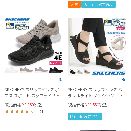
人気
Parade限定商品
2
3
4
5
6
7
8
9
10
11
12
13
14
15
16
17
18
19
20
21
22
23
24
25
26
27
28
29
30
31
2026 年9月
日
月
火
水
木
金
土
1
2
3
4
5
6
7
8
9
10
11
12
13
14
15
16
17
18
19
SKECHERS スリップインズ ボ
SKECHERS スリップインズ パ
20
21
22
23
24
25
26
ブス スポート スクワッド カオ
ラレルライト ダンシング・ア
27
28
29
30
ス - カレント ミューズ 117497W
ウェイ2 163366 レディース
販売価格
¥
9,350
税込
販売価格
¥
11,550
税込
レディース
Parade限定商品
（
1
）
5.00
Parade限定商品