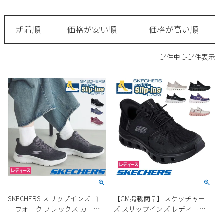
サンダル
キッズ
すべての商品
レインシューズ
新着順
価格が安い順
価格が高い順
サンダル
NEW
すべての商品
パンプス
14
件中
1
-
14
件表示
レインシューズ
サンダル
SALE
スニーカー
すべての商品
スニーカー
レインシューズ
ローファー
レディース新入荷
バッグ
ビジネス・ドレスシューズ
すべての商品
スニーカー
カジュアルシューズ
メンズ新入荷
ローファー
レディースSALE
雑貨
スクール
すべての商品
ワークシューズ
キッズ新入荷
カジュアルシューズ
メンズSALE
フォーマル
リュック
詳細検索
ブーツ
すべての商品
ワークシューズ
キッズSALE
ブーツ
ボディバッグ
SKECHERS スリップインズ ゴ
【CM掲載商品】スケッチャー
ウェア
ケア用品
ブーツ
ーウォーク フレックス カーラ
ズ スリップインズ レディース
店舗一覧
ハンドバッグ