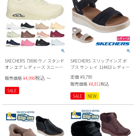
SKECHERS 73690 ウノ スタンド
SKECHERS スリップインズ ボ
オン エア レディース スニーカ
ブス サン レイ 114413 レディー
ー
ス
定価
¥
9,790
税込
販売価格
¥
4,990
〜
販売価格
¥
8,811
税込
SALE
SALE
NEW