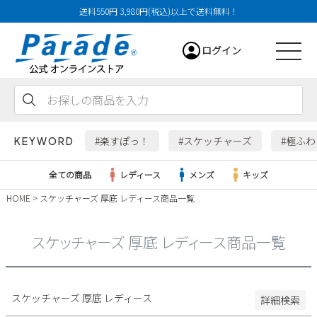
送料550円 3,980円(税込)以上で送料無料！
29cm
ログイン
29.5cm
30cm
31cm
会員登録
お気に入り
カート
32cm
#楽すぽっ！
#スケッチャーズ
#極ふ
KEYWORD
特徴
全ての商品
レディース
メンズ
キッズ
防水・撥水
HOME
スケッチャーズ 厚底 レディース商品一覧
幅広3E
レディース
幅広4E～
スケッチャーズ 厚底 レディース商品一覧
検索
メンズ
すべての商品
スケッチャーズ 厚底 レディース
詳細検索