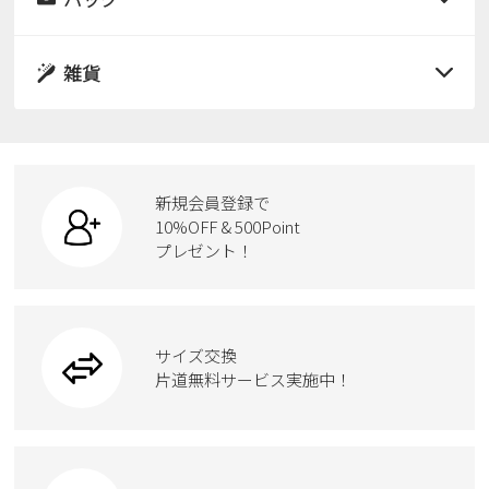
すべての商品
パンプス
レインシューズ
サンダル
雑貨
スニーカー
すべての商品
スニーカー
レインシューズ
ローファー
リュック
ビジネス・ドレスシューズ
すべての商品
スニーカー
カジュアルシューズ
ボディバッグ
新規会員登録で
ローファー
ケア用品
10%OFF & 500Point
スクール
ワークシューズ
プレゼント！
ハンドバッグ
カジュアルシューズ
雑貨
フォーマル
ブーツ
ビジネスバッグ
ワークシューズ
ブーツ
サイズ交換
ウェア
トートバッグ
ブーツ
片道無料サービス実施中！
Parade
ショルダーバッグ
Parade
ウェア
SKECHERS
財布
SKECHERS