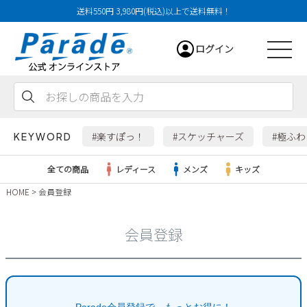
送料550円 3,980円(税込)以上で送料無料！
ログイン
会員登録
お気に入り
カート
#楽すぽっ！
#スケッチャーズ
#極ふ
KEYWORD
全ての商品
レディース
メンズ
キッズ
HOME
会員登録
レディース
会員登録
メンズ
すべての商品
サンダル
キッズ
Parade会員登録で、もっとお得に！