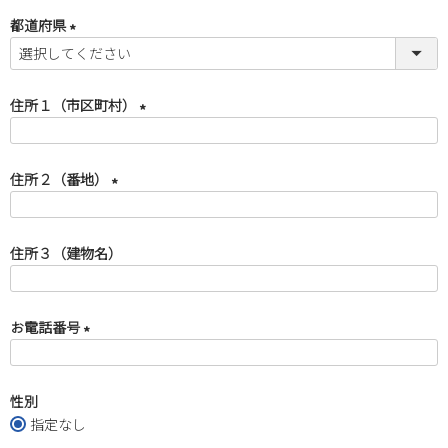
必
都道府県
須
会社概要
)
(
必
プライバシーポリシー
須
住所１（市区町村）
)
(
特定商取引法に基づく表示
必
住所２（番地）
須
)
お問い合わせ
(
必
住所３（建物名）
須
)
お電話番号
(
必
性別
須
指定なし
)