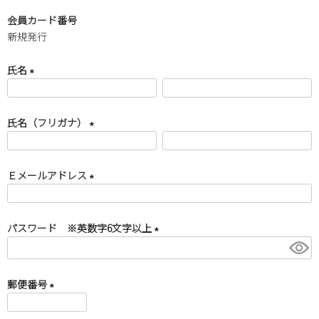
9
10
11
12
13
14
15
会員カード番号
16
17
18
19
20
21
22
新規発行
23
24
25
26
27
28
29
氏名
30
31
(
2026 年9月
必
氏名（フリガナ）
日
月
火
水
木
金
土
須
)
1
2
3
4
5
(
必
6
7
8
9
10
11
12
Ｅメールアドレス
須
13
14
15
16
17
18
19
)
(
20
21
22
23
24
25
26
必
27
28
29
30
パスワード ※英数字6文字以上
須
)
(
必
須
郵便番号
)
(
新規会員登録