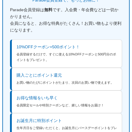
すべての商品
レインシューズ
Parade会員登録は
無料
です。入会費・年会費などは一切か
サンダル
NEW
かりません。
すべての商品
パンプス
会員になると、お得な特典がたくさん！お買い物もより便利
レインシューズ
になります。
サンダル
SALE
スニーカー
すべての商品
スニーカー
10%OFFクーポン+500ポイント！
レインシューズ
ローファー
レディース新入荷
バッグ
会員登録するだけで、すぐに使える10%OFFクーポンと500円分のポ
ビジネス・ドレスシューズ
すべての商品
イントをプレゼント。
スニーカー
カジュアルシューズ
メンズ新入荷
ローファー
レディースSALE
雑貨
購入ごとにポイント還元
スクール
すべての商品
ワークシューズ
キッズ新入荷
お買い物のたびにポイントがたまり、次回のお買い物で使えます。
カジュアルシューズ
メンズSALE
フォーマル
リュック
詳細検索
ブーツ
お得な情報をいち早く
すべての商品
ワークシューズ
キッズSALE
会員限定セールや特別クーポンなど、嬉しい情報をお届け！
ブーツ
ボディバッグ
ウェア
ケア用品
ブーツ
店舗一覧
お誕生月に特別ポイント
ハンドバッグ
Parade
雑貨
生年月日をご登録いただくと、お誕生月にバースデーポイントをプレ
Parade
ウェア