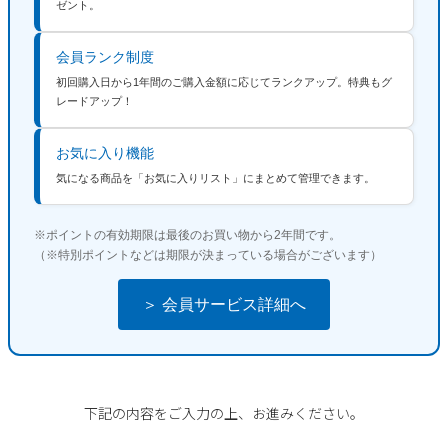
ご利用ガイド
ゼント。
ビジネスバッグ
SKECHERS
SKECHERS
会員ランク制度
Parade
new balance
会員サービス
トートバッグ
moz
初回購入日から1年間のご購入金額に応じてランクアップ。特典もグ
SKECHERS
レードアップ！
asics
ショルダーバッグ
new balance
お問い合わせ
GAP
瞬足
お気に入り機能
puma
財布
メルマガ購買
気になる商品を「お気に入りリスト」にまとめて管理できます。
EDWIN
new balance
※ポイントの有効期限は最後のお買い物から2年間です。
（※特別ポイントなどは期限が決まっている場合がございます）
営業日カレンダー
＞ 会員サービス詳細へ
休業日
お問い合わせ窓口休業日
2026 年8月
日
月
火
水
木
金
土
1
下記の内容をご入力の上、お進みください。
2
3
4
5
6
7
8