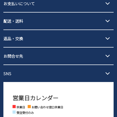
お支払いについて
クレジットカード決済、AmazonPay決済、
配送・送料
PayPay（オンライン決済）、代金引換のご利用が可能です。
詳しくは
ご利用ガイド
をご確認ください。
【宅配便】
【ネコポス】
返品・交換
北海道・本州・四国・九州…550円
全国一律…220円（税込）
沖縄…1,980円
発送日・送料詳細については
ご利用ガイド
を
履いてみないとわからない靴だからこそ、サイズ交換にかかる送料
3,980円（税込）以上お買い上げで送料無料
ご利用ください。
お問合せ先
の片道無料サービスを実施中！
3,980円（税込）以上お買い上げで送料1,425円
【サイズ交換期間延長のお知らせ】
メール :
info@parade-shoes.jp
ただいまギフト用としてのご利用が増えていることを受け、プレゼ
発送日・送料詳細については
ご利用ガイド
を
SNS
営業時間：11時～17時
ントとしても安心してご利用いただけるよう、サイズ交換の受付期
ご利用ください。
メールの返信につきましては、
間を「お届けから30日間」へと延長いたしました。
3営業日以内にさせていただいております。
商品到着後30日以内にメールにてお申し出ください。折り返し詳細
※お問い合わせは現在メール
で受け付けております。
なご案内をお送りいたします。詳しくは
ご利用ガイド
をご利用くだ
営業日カレンダー
※土日祝はお問い合わせ窓口休業日となります。
さい。
Instagram
Facebook
休業日
お問い合わせ窓口休業日
受注受付のみ