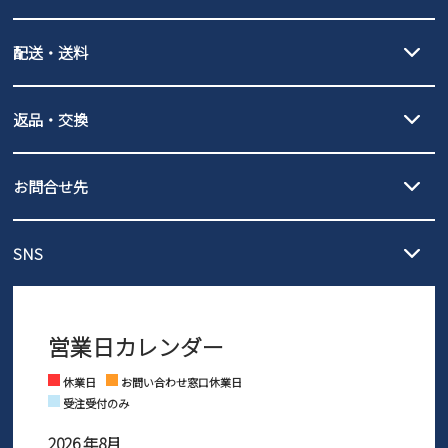
クレジットカード決済、AmazonPay決済、
配送・送料
PayPay（オンライン決済）、代金引換のご利用が可能です。
詳しくは
ご利用ガイド
をご確認ください。
【宅配便】
【ネコポス】
返品・交換
北海道・本州・四国・九州…550円
全国一律…220円（税込）
沖縄…1,980円
発送日・送料詳細については
ご利用ガイド
を
履いてみないとわからない靴だからこそ、サイズ交換にかかる送料
3,980円（税込）以上お買い上げで送料無料
ご利用ください。
お問合せ先
の片道無料サービスを実施中！
3,980円（税込）以上お買い上げで送料1,425円
【サイズ交換期間延長のお知らせ】
メール :
info@parade-shoes.jp
ただいまギフト用としてのご利用が増えていることを受け、プレゼ
発送日・送料詳細については
ご利用ガイド
を
SNS
営業時間：11時～17時
ントとしても安心してご利用いただけるよう、サイズ交換の受付期
ご利用ください。
メールの返信につきましては、
間を「お届けから30日間」へと延長いたしました。
3営業日以内にさせていただいております。
商品到着後30日以内にメールにてお申し出ください。折り返し詳細
※お問い合わせは現在メール
で受け付けております。
なご案内をお送りいたします。詳しくは
ご利用ガイド
をご利用くだ
営業日カレンダー
※土日祝はお問い合わせ窓口休業日となります。
さい。
Instagram
Facebook
休業日
お問い合わせ窓口休業日
受注受付のみ
2026 年8月