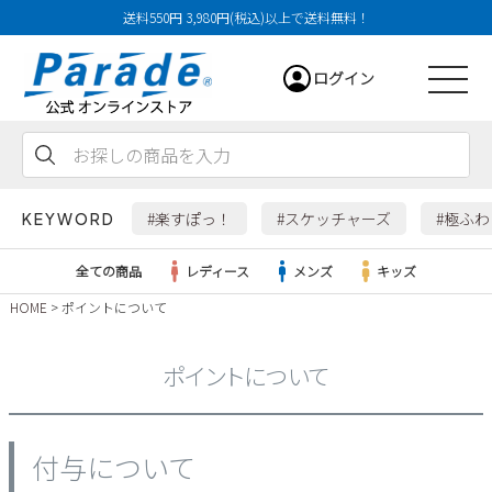
送料550円 3,980円(税込)以上で送料無料！
ログイン
会員登録
お気に入り
カート
#楽すぽっ！
#スケッチャーズ
#極ふ
KEYWORD
全ての商品
レディース
メンズ
キッズ
HOME
ポイントについて
レディース
ポイントについて
メンズ
すべての商品
付与について