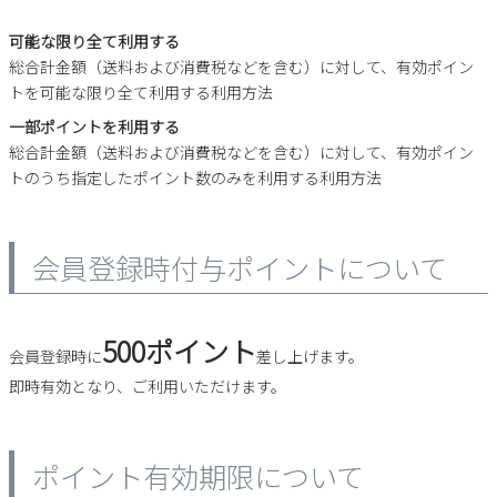
2
3
4
5
6
7
8
可能な限り全て利用する
9
10
11
12
13
14
15
総合計金額（送料および消費税などを含む）に対して、有効ポイン
16
17
18
19
20
21
22
トを可能な限り全て利用する利用方法
23
24
25
26
27
28
29
一部ポイントを利用する
30
31
総合計金額（送料および消費税などを含む）に対して、有効ポイン
トのうち指定したポイント数のみを利用する利用方法
2026 年9月
日
月
火
水
木
金
土
会員登録時付与ポイントについて
1
2
3
4
5
6
7
8
9
10
11
12
13
14
15
16
17
18
19
500ポイント
20
21
22
23
24
25
26
会員登録時に
差し上げます。
27
28
29
30
即時有効となり、ご利用いただけます。
ポイント有効期限について