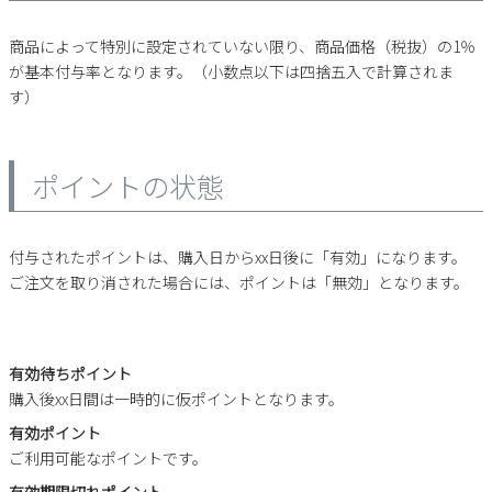
サンダル
キッズ
すべての商品
商品によって特別に設定されていない限り、商品価格（税抜）の1％
レインシューズ
が基本付与率となります。（小数点以下は四捨五入で計算されま
サンダル
NEW
す）
すべての商品
パンプス
レインシューズ
サンダル
SALE
スニーカー
ポイントの状態
すべての商品
スニーカー
レインシューズ
ローファー
レディース新入荷
バッグ
ビジネス・ドレスシューズ
付与されたポイントは、購入日からxx日後に「有効」になります。
すべての商品
スニーカー
ご注文を取り消された場合には、ポイントは「無効」となります。
カジュアルシューズ
メンズ新入荷
ローファー
レディースSALE
雑貨
スクール
すべての商品
ワークシューズ
キッズ新入荷
カジュアルシューズ
メンズSALE
有効待ちポイント
フォーマル
リュック
詳細検索
ブーツ
購入後xx日間は一時的に仮ポイントとなります。
すべての商品
ワークシューズ
キッズSALE
ブーツ
有効ポイント
ボディバッグ
ウェア
ケア用品
ご利用可能なポイントです。
ブーツ
店舗一覧
ハンドバッグ