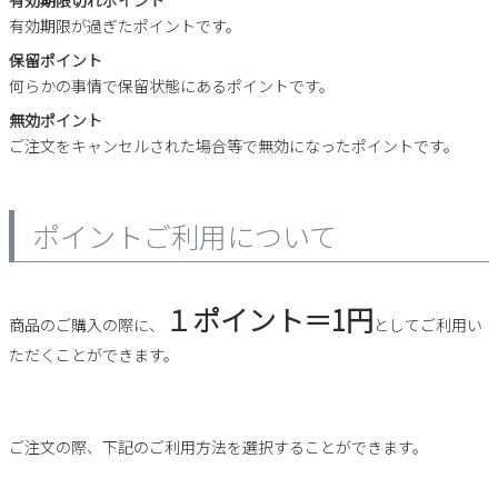
有効期限切れポイント
Parade
雑貨
有効期限が過ぎたポイントです。
Parade
ウェア
ご利用ガイド
ビジネスバッグ
保留ポイント
SKECHERS
SKECHERS
何らかの事情で保留状態にあるポイントです。
Parade
new balance
会員サービス
トートバッグ
無効ポイント
moz
ご注文をキャンセルされた場合等で無効になったポイントです。
SKECHERS
asics
ショルダーバッグ
new balance
お問い合わせ
GAP
瞬足
puma
財布
ポイントご利用について
メルマガ購買
EDWIN
new balance
１ポイント＝1円
商品のご購入の際に、
としてご利用い
営業日カレンダー
ただくことができます。
休業日
お問い合わせ窓口休業日
2026 年8月
ご注文の際、下記のご利用方法を選択することができます。
日
月
火
水
木
金
土
1