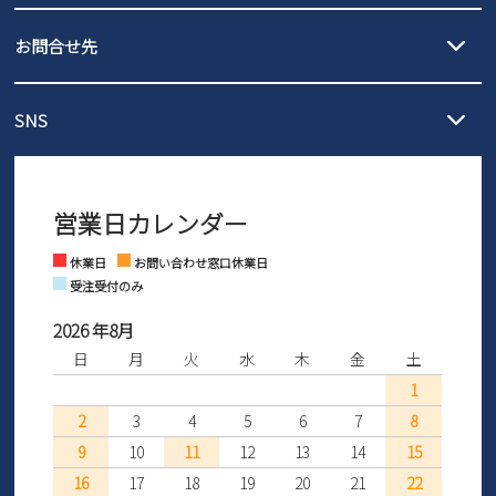
発送日・送料詳細については
ご利用ガイド
を
履いてみないとわからない靴だからこそ、サイズ交換にかかる送料
3,980円（税込）以上お買い上げで送料無料
ご利用ください。
お問合せ先
の片道無料サービスを実施中！
3,980円（税込）以上お買い上げで送料1,425円
【サイズ交換期間延長のお知らせ】
メール :
info@parade-shoes.jp
ただいまギフト用としてのご利用が増えていることを受け、プレゼ
発送日・送料詳細については
ご利用ガイド
を
SNS
営業時間：11時～17時
ントとしても安心してご利用いただけるよう、サイズ交換の受付期
ご利用ください。
メールの返信につきましては、
間を「お届けから30日間」へと延長いたしました。
3営業日以内にさせていただいております。
商品到着後30日以内にメールにてお申し出ください。折り返し詳細
※お問い合わせは現在メール
で受け付けております。
なご案内をお送りいたします。詳しくは
ご利用ガイド
をご利用くだ
営業日カレンダー
※土日祝はお問い合わせ窓口休業日となります。
さい。
Instagram
Facebook
休業日
お問い合わせ窓口休業日
受注受付のみ
2026 年8月
日
月
火
水
木
金
土
1
2
3
4
5
6
7
8
9
10
11
12
13
14
15
16
17
18
19
20
21
22