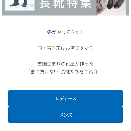
サンダル
キッズ
すべての商品
レインシューズ
サンダル
NEW
すべての商品
パンプス
冬
がやってきた！
レインシューズ
サンダル
SALE
スニーカー
雨・雪対策はお済ですか？
すべての商品
スニーカー
レインシューズ
ローファー
レディース新入荷
バッグ
雪国生まれの靴屋が作った
ビジネス・ドレスシューズ
すべての商品
"雪に負けない"長靴たちをご紹介！
スニーカー
カジュアルシューズ
メンズ新入荷
ローファー
レディースSALE
雑貨
スクール
すべての商品
ワークシューズ
キッズ新入荷
カジュアルシューズ
メンズSALE
レディース
フォーマル
リュック
詳細検索
ブーツ
すべての商品
ワークシューズ
キッズSALE
メンズ
ブーツ
ボディバッグ
ウェア
ケア用品
ブーツ
店舗一覧
ハンドバッグ