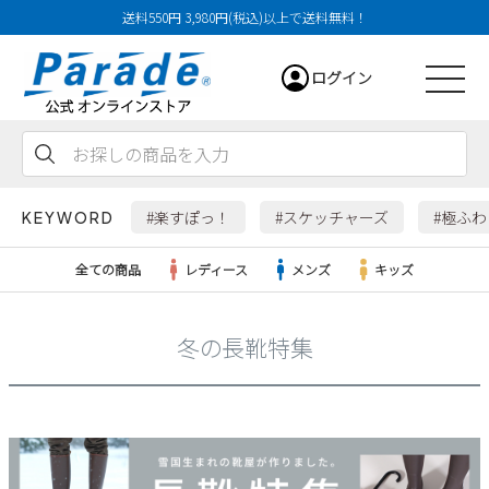
送料550円 3,980円(税込)以上で送料無料！
ログイン
会員登録
お気に入り
カート
#楽すぽっ！
#スケッチャーズ
#極ふ
KEYWORD
全ての商品
レディース
メンズ
キッズ
冬の長靴特集
レディース
メンズ
すべての商品