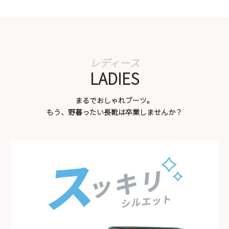
Parade
雑貨
Parade
ウェア
ご利用ガイド
ビジネスバッグ
SKECHERS
SKECHERS
Parade
new balance
会員サービス
トートバッグ
moz
SKECHERS
asics
LADIES
ショルダーバッグ
new balance
お問い合わせ
GAP
瞬足
puma
まるでおしゃれブーツ。
財布
メルマガ購買
もう、野暮ったい長靴は卒業しませんか？
EDWIN
new balance
営業日カレンダー
休業日
お問い合わせ窓口休業日
2026 年8月
日
月
火
水
木
金
土
1