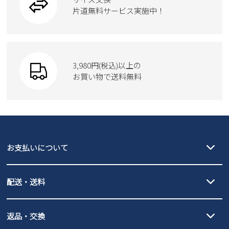
片道無料サービス実施中！
3,980円(税込)以上の
お買い物で送料無料
お支払いについて
クレジットカード決済、AmazonPay決済、
配送・送料
PayPay（オンライン決済）、代金引換のご利用が可能です。
詳しくは
ご利用ガイド
をご確認ください。
【宅配便】
【ネコポス】
返品・交換
北海道・本州・四国・九州…550円
全国一律…220円（税込）
沖縄…1,980円