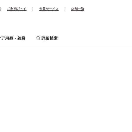
|
ご利用ガイド
|
会員サービス
|
店舗一覧
ケア用品・雑貨
詳細検索
イズから探す
サイズから探す
ズアクセサリー
小さいサイズ
小さ
ナ
ズカバー
いサ
イズ
大きいサイズ
ハ
大き
マ
いサ
イズ
ラ