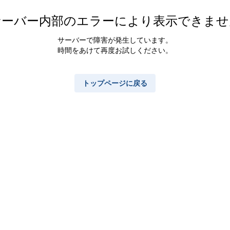
ューズ
学生靴・ローファ
ー
サーバー内部のエラーにより表示できませ
ナ
サーバーで障害が発生しています。
時間をあけて再度お試しください。
トップページに戻る