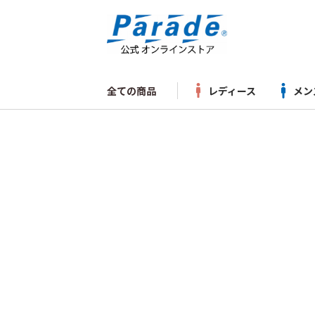
全ての商品
レディース
メン
レディース
メンズ
ベビー・キッズ・ジュニア
バッグ
シューケア用品・雑貨
スニーカー
スニーカー
サンダル・クロッグ
リュック
靴クリーム
サンダル
トート
サ
キ
ュール
スニーカー
革製
防水スプレー
SKECH
SKECHERS
ショル
ビ
ベ
ERS
長靴・レ
シューズ
フォーマル
ボディバッグ
クリーナー・汚れ落とし
new balance
ケミカ
カ
ブ
new
balanc
パンプス
長靴・レイングッズ
ハンドバッグ
ツヤ出し・磨きグッズ
CONVERSE
KIDS
ブ
e
黒パンプ
ビジネスバッグ
シューケアセット
PUMA
CONVE
RSE
セレモニ
NIKE
ンプス
PUMA
adidas