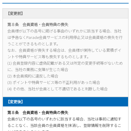
Parade
雑貨
Parade
ウェア
ご利用ガイド
【変更前】
ビジネスバッグ
SKECHERS
SKECHERS
第８条 会員資格・会員特典の喪失
Parade
new balance
会員サービス
トートバッグ
会員様が以下の各号に掲げる事由のいずれかに該当する場合、当社
moz
は予告なくParade会員サービスの利用停止又は会員資格の喪失を行
SKECHERS
asics
ショルダーバッグ
うことができるものとします。
new balance
お問い合わせ
なお、会員資格が喪失する場合は、会員様が保持している累積ポイ
GAP
瞬足
puma
ントや特典サービス等も喪失するものとします。
財布
メルマガ購買
(1) 会員登録内容に虚偽記載がある又は所定の変更手続等がないため
EDWIN
に、当社の業務に支障が生じた場合
(2) 本会員規約に違反した場合
new balance
(3) ポイントや特典サービス等の不正利用があった場合
(4) その他、当社が会員として不適切であると判断した場合
営業日カレンダー
【変更後】
休業日
お問い合わせ窓口休業日
第８条 会員資格・会員特典の喪失
2026 年8月
会員が以下の各号のいずれかに該当する場合、当社は事前に通知す
日
月
火
水
木
金
土
ることなく、当該会員の会員資格を抹消し、登録情報を削除するこ
1