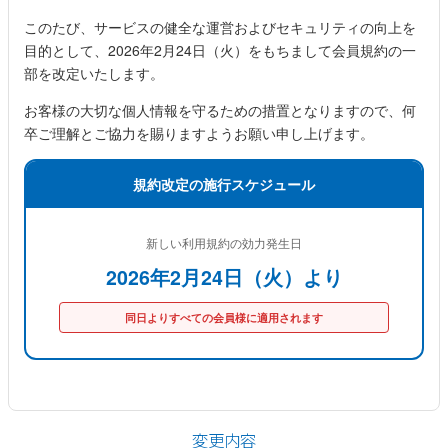
サンダル
キッズ
このたび、サービスの健全な運営およびセキュリティの向上を
すべての商品
目的として、2026年2月24日（火）をもちまして会員規約の一
レインシューズ
部を改定いたします。
サンダル
NEW
すべての商品
パンプス
お客様の大切な個人情報を守るための措置となりますので、何
レインシューズ
卒ご理解とご協力を賜りますようお願い申し上げます。
サンダル
SALE
スニーカー
すべての商品
スニーカー
規約改定の施行スケジュール
レインシューズ
ローファー
レディース新入荷
バッグ
ビジネス・ドレスシューズ
すべての商品
スニーカー
新しい利用規約の効力発生日
カジュアルシューズ
メンズ新入荷
2026年2月24日（火）より
ローファー
レディースSALE
雑貨
スクール
すべての商品
ワークシューズ
キッズ新入荷
同日よりすべての会員様に適用されます
カジュアルシューズ
メンズSALE
フォーマル
リュック
詳細検索
ブーツ
すべての商品
ワークシューズ
キッズSALE
ブーツ
ボディバッグ
ウェア
ケア用品
ブーツ
店舗一覧
変更内容
ハンドバッグ