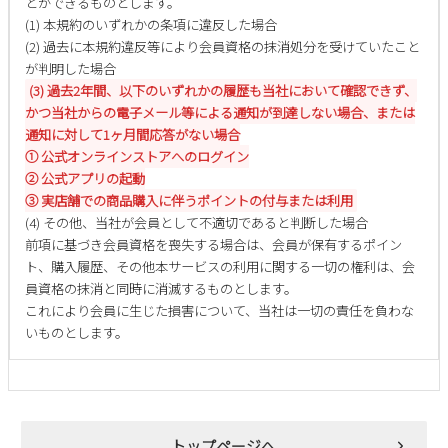
とができるものとします。
2
3
4
5
6
7
8
(1) 本規約のいずれかの条項に違反した場合
(2) 過去に本規約違反等により会員資格の抹消処分を受けていたこと
9
10
11
12
13
14
15
が判明した場合
16
17
18
19
20
21
22
(3) 過去2年間、以下のいずれかの履歴も当社において確認できず、
23
24
25
26
27
28
29
かつ当社からの電子メール等による通知が到達しない場合、または
通知に対して1ヶ月間応答がない場合
30
31
① 公式オンラインストアへのログイン
2026 年9月
② 公式アプリの起動
③ 実店舗での商品購入に伴うポイントの付与または利用
日
月
火
水
木
金
土
(4) その他、当社が会員として不適切であると判断した場合
1
2
3
4
5
前項に基づき会員資格を喪失する場合は、会員が保有するポイン
6
7
8
9
10
11
12
ト、購入履歴、その他本サービスの利用に関する一切の権利は、会
13
14
15
16
17
18
19
員資格の抹消と同時に消滅するものとします。
これにより会員に生じた損害について、当社は一切の責任を負わな
20
21
22
23
24
25
26
いものとします。
27
28
29
30
トップページへ