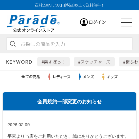
送料550円 3,980円(税込)以上で送料無料！
ログイン
会員登録
お気に入り
カート
#楽すぽっ！
#スケッチャーズ
#極ふ
KEYWORD
全ての商品
レディース
メンズ
キッズ
レディース
会員規約一部変更のお知らせ
メンズ
2026.02.09
すべての商品
平素より当店をご利用いただき、誠にありがとうございます。