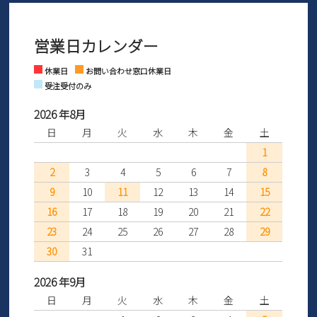
3営業日以内にさせていただいております。
商品到着後30日以内にメールにてお申し出ください。折り返し詳細
※お問い合わせは現在メール
で受け付けております。
なご案内をお送りいたします。詳しくは
ご利用ガイド
をご利用くだ
営業日カレンダー
※土日祝はお問い合わせ窓口休業日となります。
さい。
Instagram
Facebook
休業日
お問い合わせ窓口休業日
受注受付のみ
2026 年8月
日
月
火
水
木
金
土
1
2
3
4
5
6
7
8
9
10
11
12
13
14
15
16
17
18
19
20
21
22
23
24
25
26
27
28
29
30
31
2026 年9月
日
月
火
水
木
金
土