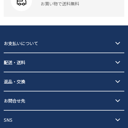
お買い物で送料無料
お支払いについて
クレジットカード決済、AmazonPay決済、
配送・送料
PayPay（オンライン決済）、代金引換のご利用が可能です。
詳しくは
ご利用ガイド
をご確認ください。
【宅配便】
【ネコポス】
返品・交換
北海道・本州・四国・九州…550円
全国一律…220円（税込）
沖縄…1,980円
発送日・送料詳細については
ご利用ガイド
を
履いてみないとわからない靴だからこそ、サイズ交換にかかる送料
3,980円（税込）以上お買い上げで送料無料
ご利用ください。
お問合せ先
の片道無料サービスを実施中！
3,980円（税込）以上お買い上げで送料1,425円
【サイズ交換期間延長のお知らせ】
メール :
info@parade-shoes.jp
ただいまギフト用としてのご利用が増えていることを受け、プレゼ
発送日・送料詳細については
ご利用ガイド
を
SNS
営業時間：11時～17時
ントとしても安心してご利用いただけるよう、サイズ交換の受付期
ご利用ください。
メールの返信につきましては、
間を「お届けから30日間」へと延長いたしました。